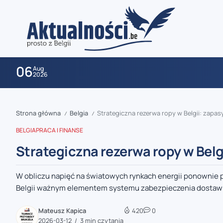
06
Aug
2026
Strona główna
Belgia
Strategiczna rezerwa ropy w Belgii: zapas
/
/
BELGIA
PRACA I FINANSE
Strategiczna rezerwa ropy w Belg
W obliczu napięć na światowych rynkach energii ponownie 
zaobserwuj nas
Belgii ważnym elementem systemu zabezpieczenia dostaw pa
zaobserwuj nas
Mateusz Kapica
420
0
2026-03-12
3 min czytania