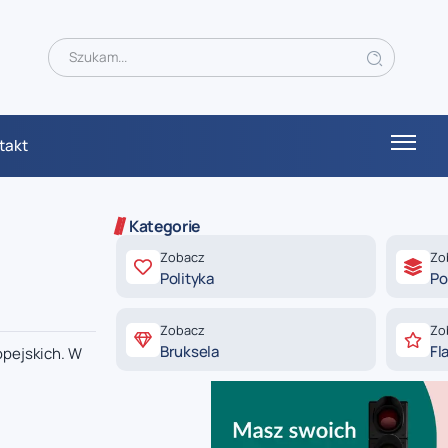
takt
Kategorie
Zobacz
Zo
Polityka
Po
Zobacz
Zo
Bruksela
Fl
opejskich. W