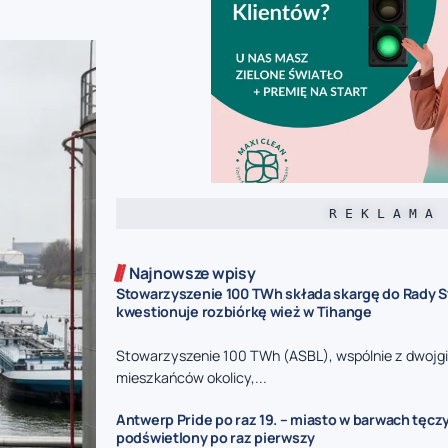
R E K L A M A
Najnowsze wpisy
Stowarzyszenie 100 TWh składa skargę do Rady S
kwestionuje rozbiórkę wież w Tihange
Stowarzyszenie 100 TWh (ASBL), wspólnie z dwojg
mieszkańców okolicy,...
Antwerp Pride po raz 19. – miasto w barwach tęcz
podświetlony po raz pierwszy