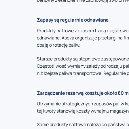
benzyny z etanolem nie zachowują swoich wł
Zapasy są regularnie odnawiane
Produkty naftowe z czasem tracą część swo
odnawiane. Aseva organizuje przetargi na fi
dbają o rotację paliw.
Starsze produkty są stopniowo zastępowan
Częstotliwość wymiany zależy od rodzaju pa
niż lżejsze paliwa transportowe. Regularnie 
Zarządzanie rezerwą kosztuje około 80 m
Utrzymanie strategicznych zapasów paliw ko
tej kwoty stanowią koszty wynajmu magazynó
Same produkty naftowe należą do państwa bel