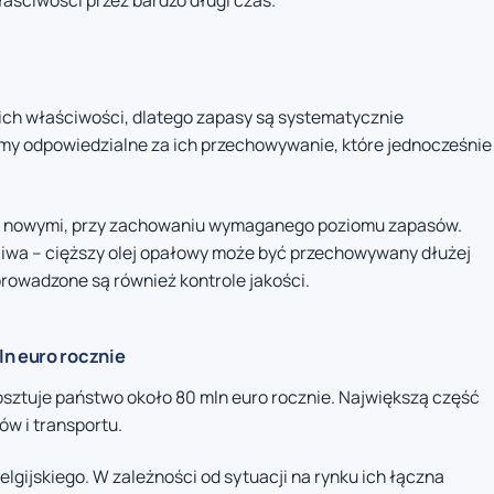
aściwości przez bardzo długi czas.
ich właściwości, dlatego zapasy są systematycznie
rmy odpowiedzialne za ich przechowywanie, które jednocześnie
e nowymi, przy zachowaniu wymaganego poziomu zapasów.
liwa – cięższy olej opałowy może być przechowywany dłużej
prowadzone są również kontrole jakości.
ln euro rocznie
sztuje państwo około 80 mln euro rocznie. Największą część
w i transportu.
gijskiego. W zależności od sytuacji na rynku ich łączna