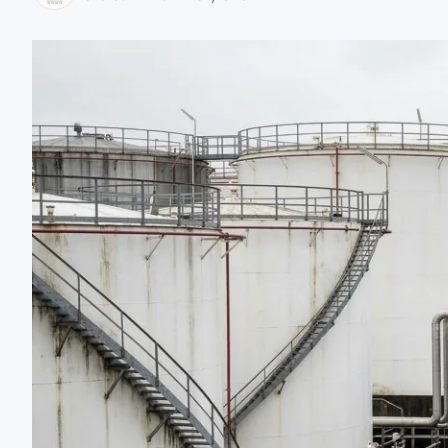
zaobserwuj nas
zaobserwuj nas
zaobserwuj nas
zaobserwuj nas