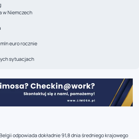
g
a w Niemczech
a
 mln euro rocznie
ych sytuacjach
elgii odpowiada dokładnie 91,8 dnia średniego krajowego