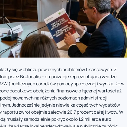
alazły się w obliczu poważnych problemów finansowych. Z
e przez Brulocalis – organizację reprezentującą władze
OCMW (publicznych ośrodków pomocy społecznej) wynika, że w
cone dodatkowe obciążenia finansowe o łącznej wartości aż
yzji podejmowanych na różnych poziomach administracji
ralnym. Jednocześnie jedynie niewielka część tych wydatków
raportu zwrot obejmie zaledwie 26,7 procent całej kwoty. W
dą musiały samodzielnie pokryć około 1,2 miliarda euro
ła, że władze lokalne zdecydowały się publicznie zwrócić