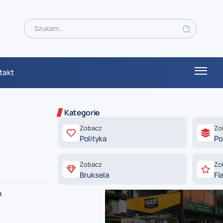
takt
Kategorie
Zobacz
Zo
Polityka
Po
Zobacz
Zo
Bruksela
Fl
a