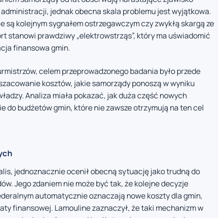
administracji, jednak obecna skala problemu jest wyjątkowa.
nie są kolejnym sygnałem ostrzegawczym czy zwykłą skargą ze
ort stanowi prawdziwy „elektrowstrząs”, który ma uświadomić
acja finansowa gmin.
burmistrzów, celem przeprowadzonego badania było przede
oszacowanie kosztów, jakie samorządy ponoszą w wyniku
ładzy. Analiza miała pokazać, jak duża część nowych
e do budżetów gmin, które nie zawsze otrzymują na ten cel
ych
lis, jednoznacznie ocenił obecną sytuację jako trudną do
w. Jego zdaniem nie może być tak, że kolejne decyzje
ederalnym automatycznie oznaczają nowe koszty dla gmin,
aty finansowej. Lamouline zaznaczył, że taki mechanizm w