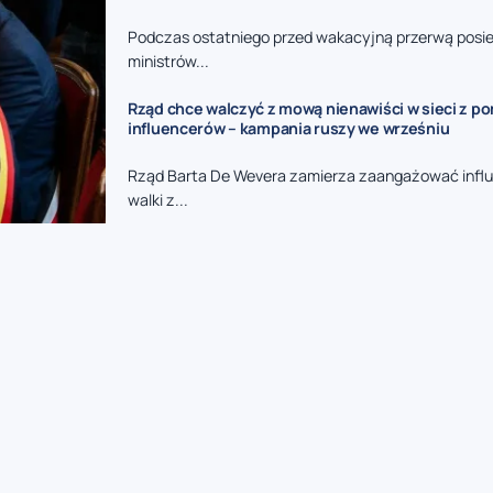
Podczas ostatniego przed wakacyjną przerwą posie
ministrów...
Rząd chce walczyć z mową nienawiści w sieci z p
influencerów – kampania ruszy we wrześniu
Rząd Barta De Wevera zamierza zaangażować infl
walki z...