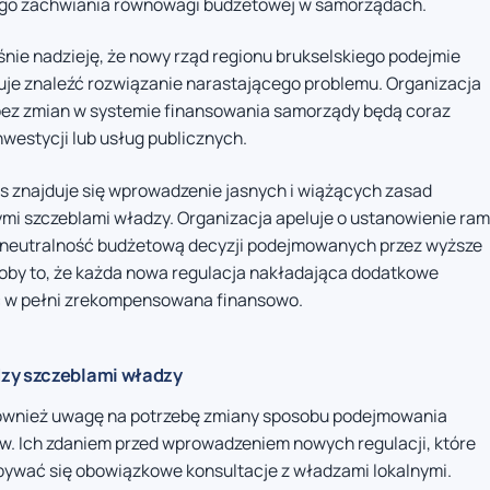
ego zachwiania równowagi budżetowej w samorządach.
nie nadzieję, że nowy rząd regionu brukselskiego podejmie
buje znaleźć rozwiązanie narastającego problemu. Organizacja
bez zmian w systemie finansowania samorządy będą coraz
westycji lub usług publicznych.
s znajduje się wprowadzenie jasnych i wiążących zasad
ymi szczeblami władzy. Organizacja apeluje o ustanowienie ram
 neutralność budżetową decyzji podejmowanych przez wyższe
łoby to, że każda nowa regulacja nakładająca dodatkowe
yć w pełni zrekompensowana finansowo.
dzy szczeblami władzy
również uwagę na potrzebę zmiany sposobu podejmowania
w. Ich zdaniem przed wprowadzeniem nowych regulacji, które
bywać się obowiązkowe konsultacje z władzami lokalnymi.