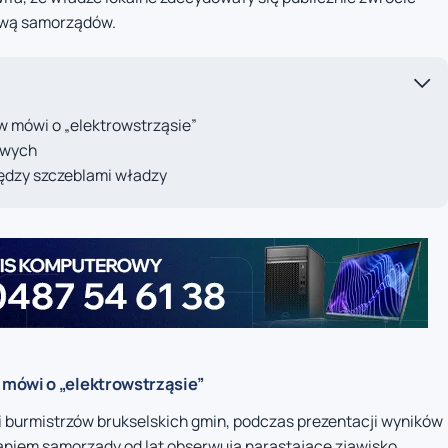
ową samorządów.
 mówi o „elektrowstrząsie”
owych
ędzy szczeblami władzy
mówi o „elektrowstrząsie”
ji burmistrzów brukselskich gmin, podczas prezentacji wyników
daniem samorządy od lat obserwują narastające zjawisko