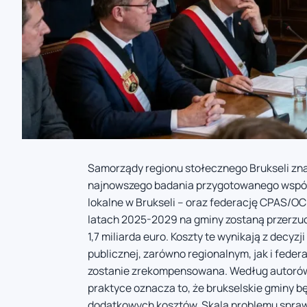
Samorządy regionu stołecznego Brukseli zn
najnowszego badania przygotowanego wspólni
lokalne w Brukseli – oraz federację CPAS/
latach 2025-2029 na gminy zostaną przerzu
1,7 miliarda euro. Koszty te wynikają z dec
publicznej, zarówno regionalnym, jak i fede
zostanie zrekompensowana. Według autorów 
praktyce oznacza to, że brukselskie gminy bę
dodatkowych kosztów. Skala problemu sprawi