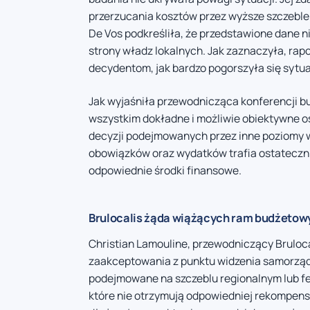
przerzucania kosztów przez wyższe szczeble 
De Vos podkreśliła, że przedstawione dane 
strony władz lokalnych. Jak zaznaczyła, rap
decydentom, jak bardzo pogorszyła się sytu
Jak wyjaśniła przewodnicząca konferencji 
wszystkim dokładne i możliwie obiektywne 
decyzji podejmowanych przez inne poziomy w
obowiązków oraz wydatków trafia ostateczni
odpowiednie środki finansowe.
Brulocalis żąda wiążących ram budżetow
Christian Lamouline, przewodniczący Bruloca
zaakceptowania z punktu widzenia samorządó
podejmowane na szczeblu regionalnym lub f
które nie otrzymują odpowiedniej rekompens