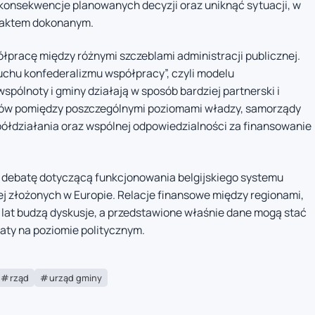
ć konsekwencje planowanych decyzji oraz uniknąć sytuacji, w
 faktem dokonanym.
łpracę między różnymi szczeblami administracji publicznej.
uchu konfederalizmu współpracy”, czyli modelu
pólnoty i gminy działają w sposób bardziej partnerski i
tów pomiędzy poszczególnymi poziomami władzy, samorządy
półdziałania oraz wspólnej odpowiedzialności za finansowanie
zą debatę dotyczącą funkcjonowania belgijskiego systemu
iej złożonych w Europie. Relacje finansowe między regionami,
lat budzą dyskusje, a przedstawione właśnie dane mogą stać
aty na poziomie politycznym.
rząd
urząd gminy