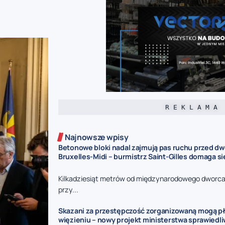
R E K L A M A
Najnowsze wpisy
Betonowe bloki nadal zajmują pas ruchu przed d
Bruxelles-Midi – burmistrz Saint-Gilles domaga s
Kilkadziesiąt metrów od międzynarodowego dworca 
przy...
Skazani za przestępczość zorganizowaną mogą pł
więzieniu – nowy projekt ministerstwa sprawiedl