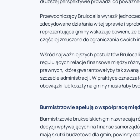
dłuższej perspektywie prowadzi do poważn
Przewodniczący Brulocalis wyraził jednocześ
zdecydowane działania w tej sprawie i spró
reprezentująca gminy wskazuje bowiem, że 
częściej zmuszone do ograniczania swoich in
Wśród najważniejszych postulatów Brulocali
regulujących relacje finansowe między różn
prawnych, które gwarantowałyby tak zwaną
szczeble administracji. W praktyce oznacza
obowiązki lub koszty na gminy musiałaby b
Burmistrzowie apelują o współpracę mię
Burmistrzowie brukselskich gmin zwracają 
decyzji wpływających na finanse samorządó
mają skutki budżetowe dla gmin, powinny od