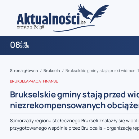
08
Aug
2026
Strona główna
Bruksela
Brukselskie gminy stają przed widmem 
/
/
BRUKSELA
PRACA I FINANSE
Brukselskie gminy stają przed wi
niezrekompensowanych obciąże
zaobserwuj nas
Samorządy regionu stołecznego Brukseli znalazły się w o
przygotowanego wspólnie przez Brulocalis – organizację re
zaobserwuj nas