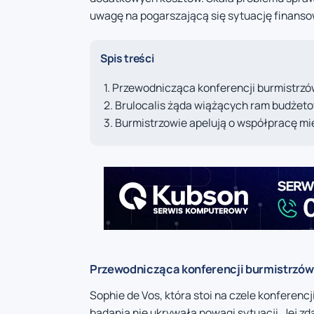
uwagę na pogarszającą się sytuację finans
Spis treści
Przewodnicząca konferencji burmistrzów
Brulocalis żąda wiążących ram budżet
Burmistrzowie apelują o współpracę mi
Przewodnicząca konferencji burmistrzów 
Sophie de Vos, która stoi na czele konferenc
badania nie ukrywała powagi sytuacji. Jej z