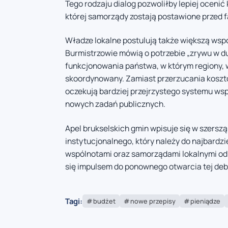
Tego rodzaju dialog pozwoliłby lepiej oceni
której samorządy zostają postawione przed
Władze lokalne postulują także większą wspó
Burmistrzowie mówią o potrzebie „zrywu w d
funkcjonowania państwa, w którym regiony, ws
skoordynowany. Zamiast przerzucania kosz
oczekują bardziej przejrzystego systemu ws
nowych zadań publicznych.
Apel brukselskich gmin wpisuje się w szers
instytucjonalnego, który należy do najbardz
wspólnotami oraz samorządami lokalnymi od 
się impulsem do ponownego otwarcia tej deb
Tagi:
budżet
nowe przepisy
pieniądze