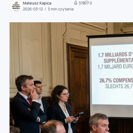
Mateusz Kapica
378
0
zaobserwuj nas
2026-03-12
3 min czytania
zaobserwuj nas
zaobserwuj nas
zaobserwuj nas