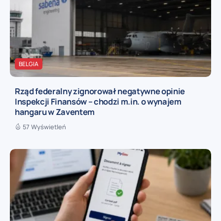
BELGIA
Rząd federalny zignorował negatywne opinie
Inspekcji Finansów – chodzi m.in. o wynajem
hangaru w Zaventem
57 Wyświetleń