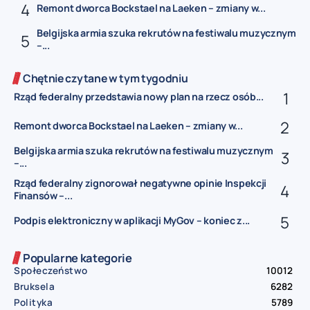
Remont dworca Bockstael na Laeken – zmiany w...
Belgijska armia szuka rekrutów na festiwalu muzycznym
–...
Chętnie czytane w tym tygodniu
Rząd federalny przedstawia nowy plan na rzecz osób...
Remont dworca Bockstael na Laeken – zmiany w...
Belgijska armia szuka rekrutów na festiwalu muzycznym
–...
Rząd federalny zignorował negatywne opinie Inspekcji
Finansów –...
Podpis elektroniczny w aplikacji MyGov – koniec z...
Popularne kategorie
Społeczeństwo
10012
Bruksela
6282
Polityka
5789