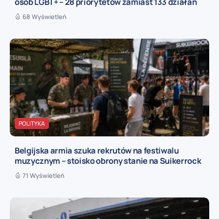
osób LGBT+ – 28 priorytetów zamiast 133 działań
68 Wyświetleń
POLITYKA
Belgijska armia szuka rekrutów na festiwalu
muzycznym – stoisko obrony stanie na Suikerrock
71 Wyświetleń