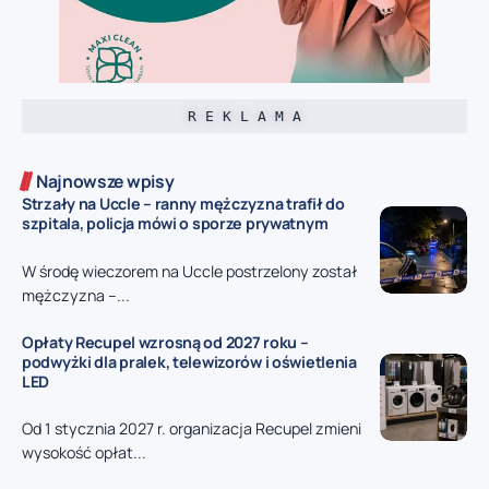
R E K L A M A
Najnowsze wpisy
Strzały na Uccle – ranny mężczyzna trafił do
szpitala, policja mówi o sporze prywatnym
W środę wieczorem na Uccle postrzelony został
mężczyzna –...
Opłaty Recupel wzrosną od 2027 roku –
podwyżki dla pralek, telewizorów i oświetlenia
LED
Od 1 stycznia 2027 r. organizacja Recupel zmieni
wysokość opłat...