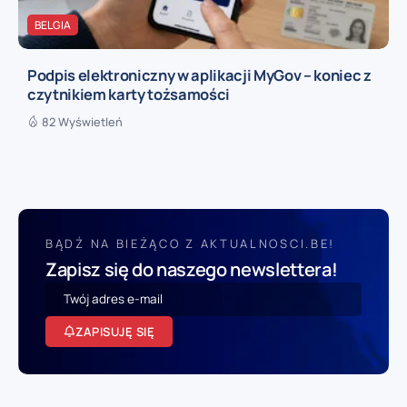
BELGIA
Podpis elektroniczny w aplikacji MyGov – koniec z
czytnikiem karty tożsamości
82 Wyświetleń
BĄDŹ NA BIEŻĄCO Z AKTUALNOSCI.BE!
Zapisz się do naszego newslettera!
ZAPISUJĘ SIĘ