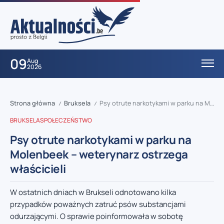
09
Aug
2026
Strona główna
Bruksela
Psy otrute narkotykami w parku na Molenbeek – weterynarz ostrzega właścicieli
/
/
BRUKSELA
SPOŁECZEŃSTWO
Psy otrute narkotykami w parku na
Molenbeek – weterynarz ostrzega
właścicieli
W ostatnich dniach w Brukseli odnotowano kilka
przypadków poważnych zatruć psów substancjami
odurzającymi. O sprawie poinformowała w sobotę