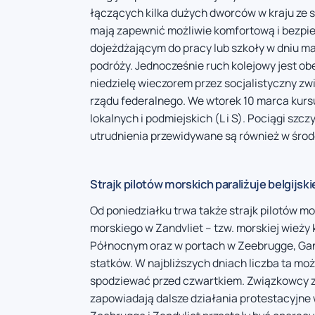
łączących kilka dużych dworców w kraju ze s
mają zapewnić możliwie komfortową i bezpi
dojeżdżającym do pracy lub szkoły w dniu ma
podróży. Jednocześnie ruch kolejowy jest o
niedzielę wieczorem przez socjalistyczny z
rządu federalnego. We wtorek 10 marca kursu
lokalnych i podmiejskich (L i S). Pociągi sz
utrudnienia przewidywane są również w środ
Strajk pilotów morskich paraliżuje belgijski
Od poniedziałku trwa także strajk pilotów mo
morskiego w Zandvliet – tzw. morskiej wieży
Północnym oraz w portach w Zeebrugge, Gan
statków. W najbliższych dniach liczba ta moż
spodziewać przed czwartkiem. Związkowcy za
zapowiadają dalsze działania protestacyjne 