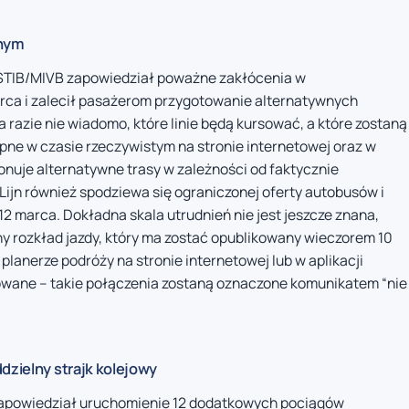
znym
 STIB/MIVB zapowiedział poważne zakłócenia w
arca i zalecił pasażerom przygotowanie alternatywnych
 razie nie wiadomo, które linie będą kursować, a które zostaną
pne w czasie rzeczywistym na stronie internetowej oraz w
ponuje alternatywne trasy w zależności od faktycznie
 Lijn również spodziewa się ograniczonej oferty autobusów i
 marca. Dokładna skala utrudnień nie jest jeszcze znana,
y rozkład jazdy, który ma zostać opublikowany wieczorem 10
lanerze podróży na stronie internetowej lub w aplikacji
zowane – takie połączenia zostaną oznaczone komunikatem “nie
dzielny strajk kolejowy
zapowiedział uruchomienie 12 dodatkowych pociągów