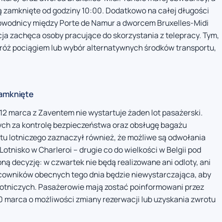
ą zamknięte od godziny 10:00. Dodatkowo na całej długości
 obwodnicy między Porte de Namur a dworcem Bruxelles-Midi
ja zachęca osoby pracujące do skorzystania z telepracy. Tym,
odróż pociągiem lub wybór alternatywnych środków transportu,
zamknięte
 12 marca z Zaventem nie wystartuje żaden lot pasażerski.
ch za kontrolę bezpieczeństwa oraz obsługę bagażu
rtu lotniczego zaznaczył również, że możliwe są odwołania
Lotnisko w Charleroi – drugie co do wielkości w Belgii pod
ą decyzję: w czwartek nie będą realizowane ani odloty, ani
pracowników obecnych tego dnia będzie niewystarczająca, aby
lotniczych. Pasażerowie mają zostać poinformowani przez
0 marca o możliwości zmiany rezerwacji lub uzyskania zwrotu