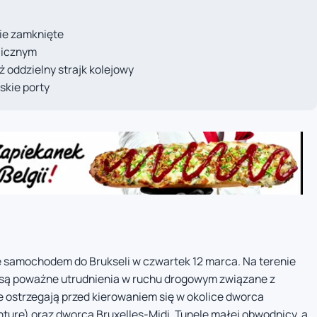
cie zamknięte
licznym
 oddzielny strajk kolejowy
jskie porty
 samochodem do Brukseli w czwartek 12 marca. Na terenie
są poważne utrudnienia w ruchu drogowym związane z
e ostrzegają przed kierowaniem się w okolice dworca
nture) oraz dworca Bruxelles-Midi. Tunele małej obwodnicy, a