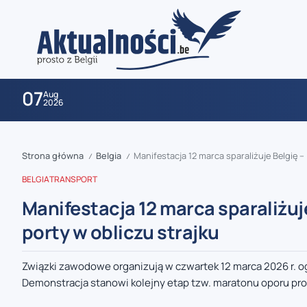
07
Aug
2026
Strona główna
Belgia
Manifestacja 12 marca sparaliżuje Belgię – 
/
/
BELGIA
TRANSPORT
Manifestacja 12 marca sparaliżuje
porty w obliczu strajku
zaobserwuj nas
Związki zawodowe organizują w czwartek 12 marca 2026 r. o
Demonstracja stanowi kolejny etap tzw. maratonu oporu pr
zaobserwuj nas