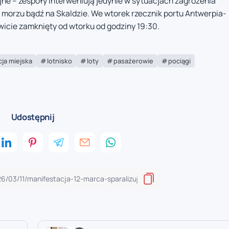
jne – zespoły interweniują jedynie w sytuacjach zagrożenia
 morzu bądź na Skaldzie. We wtorek rzecznik portu Antwerpia-
wicie zamknięty od wtorku od godziny 19:30.
ja miejska
lotnisko
loty
pasażerowie
pociągi
Udostępnij