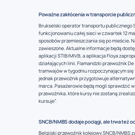
Poważne zakłócenia w transporcie public
Brukselski operator transportu publicznego
funkcjonowaniu całej sieci w czwartek 12 m
sposobów przemieszczania się po mieście. Na
zawieszone. Aktualne informacje będą dostę
aplikacji STIB/MIVB, a aplikacja Floya zapro
działających linii. Flamandzki przewoźnik De
tramwajów w tygodniu rozpoczynającym się 12
jednak przewoźnik przygotowuje alternatywn
marca. Pasażerowie będą mogli sprawdzić w p
przewoźnika, które kursy nie zostaną zreali
kursuje”.
SNCB/NMBS dodaje pociągi, ale trwa też od
Belgijski przewoźnik kolejowy SNCB/NMBS 