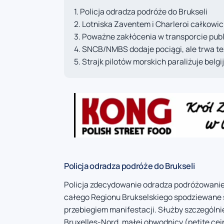
Policja odradza podróże do Brukseli
Lotniska Zaventem i Charleroi całkowi
Poważne zakłócenia w transporcie pub
SNCB/NMBS dodaje pociągi, ale trwa też
Strajk pilotów morskich paraliżuje belgi
Policja odradza podróże do Brukseli
Policja zdecydowanie odradza podróżowanie
całego Regionu Brukselskiego spodziewane 
przebiegiem manifestacji. Służby szczególni
Bruxelles-Nord, małej obwodnicy (petite cei