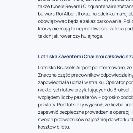
także tunele Reyers i Cinquantenaire zostan
bulwaru Roi Albert II oraz na odcinku małej
obowiązywać będzie zakaz parkowania. Polic
którzy nie mają takiej możliwości, zaleca p
takich jak rower czy hulajnoga.
Lotniska Zaventem i Charleroi całkowicie 
Lotnisko Brussels Airport poinformowało, że
Znaczna część pracowników odpowiedzialny
zapowiedziała udział w strajku. Operator po
niektórych lotów przylatujących do Brukseli. 
względem liczby pasażerów – ogłosiło podobn
przyloty. Port lotniczy wyjaśnił, że liczba 
zapewnić bezpieczne prowadzenie operacji 
swoich przewoźników najpóźniej do wtorku 1
kosztów biletu.