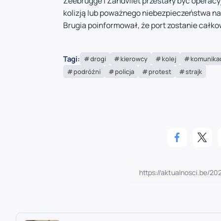
Zeebrugge i Zandvliet przestały być operacy
kolizją lub poważnego niebezpieczeństwa na
Brugia poinformował, że port zostanie całko
Tagi:
drogi
kierowcy
kolej
komunikac
podróżni
policja
protest
strajk