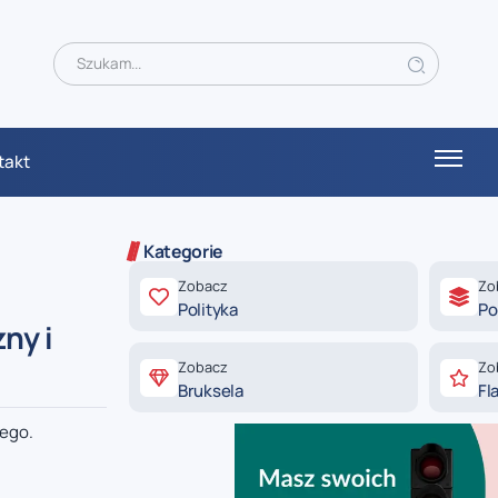
takt
Kategorie
Zobacz
Zo
Polityka
Po
ny i
Zobacz
Zo
Bruksela
Fl
nego.