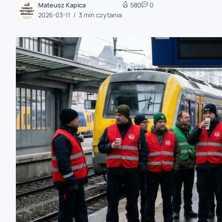
Mateusz Kapica
580
0
zaobserwuj nas
2026-03-11
3 min czytania
zaobserwuj nas
zaobserwuj nas
zaobserwuj nas