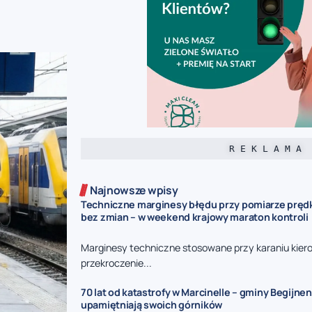
R E K L A M A
Najnowsze wpisy
Techniczne marginesy błędu przy pomiarze prędk
bez zmian – w weekend krajowy maraton kontroli
Marginesy techniczne stosowane przy karaniu kie
przekroczenie...
70 lat od katastrofy w Marcinelle – gminy Begijnen
upamiętniają swoich górników