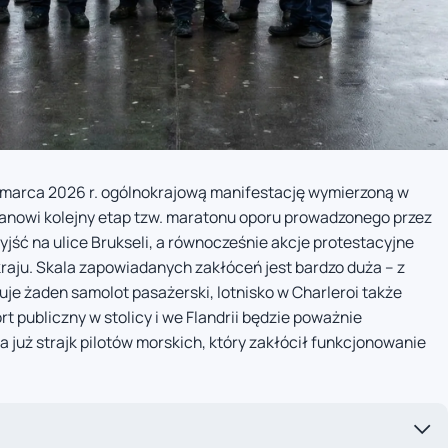
 marca 2026 r. ogólnokrajową manifestację wymierzoną w
tanowi kolejny etap tzw. maratonu oporu prowadzonego przez
jść na ulice Brukseli, a równocześnie akcje protestacyjne
raju. Skala zapowiadanych zakłóceń jest bardzo duża – z
uje żaden samolot pasażerski, lotnisko w Charleroi także
t publiczny w stolicy i we Flandrii będzie poważnie
 już strajk pilotów morskich, który zakłócił funkcjonowanie