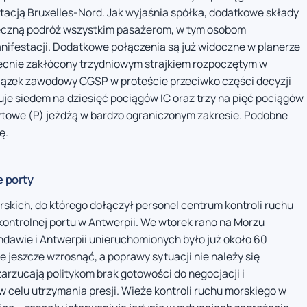
tacją Bruxelles-Nord. Jak wyjaśnia spółka, dodatkowe składy
eczną podróż wszystkim pasażerom, w tym osobom
nifestacji. Dodatkowe połączenia są już widoczne w planerze
becnie zakłócony trzydniowym strajkiem rozpoczętym w
wiązek zawodowy CGSP w proteście przeciwko części decyzji
je siedem na dziesięć pociągów IC oraz trzy na pięć pociągów
czytowe (P) jeżdżą w bardzo ograniczonym zakresie. Podobne
ę.
e porty
rskich, do którego dołączył personel centrum kontroli ruchu
 kontrolnej portu w Antwerpii. We wtorek rano na Morzu
dawie i Antwerpii unieruchomionych było już około 60
e jeszcze wzrosnąć, a poprawy sytuacji nie należy się
rzucają politykom brak gotowości do negocjacji i
w celu utrzymania presji. Wieże kontroli ruchu morskiego w