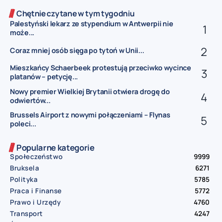
Chętnie czytane w tym tygodniu
Palestyński lekarz ze stypendium w Antwerpii nie
może...
Coraz mniej osób sięga po tytoń w Unii...
Mieszkańcy Schaerbeek protestują przeciwko wycince
platanów – petycję...
Nowy premier Wielkiej Brytanii otwiera drogę do
odwiertów...
Brussels Airport z nowymi połączeniami – Flynas
poleci...
Popularne kategorie
Społeczeństwo
9999
Bruksela
6271
Polityka
5785
Praca i Finanse
5772
Prawo i Urzędy
4760
Transport
4247