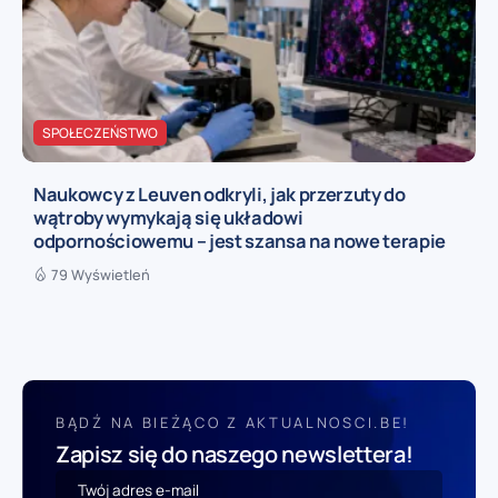
SPOŁECZEŃSTWO
Naukowcy z Leuven odkryli, jak przerzuty do
wątroby wymykają się układowi
odpornościowemu – jest szansa na nowe terapie
79 Wyświetleń
BĄDŹ NA BIEŻĄCO Z AKTUALNOSCI.BE!
Zapisz się do naszego newslettera!