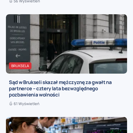
56 Wyświetleń
BRUKSELA
Sąd w Brukseli skazał mężczyznę za gwałt na
partnerce – cztery lata bezwzględnego
pozbawienia wolności
61 Wyświetleń