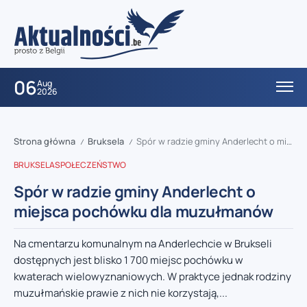
06
Aug
2026
Strona główna
Bruksela
Spór w radzie gminy Anderlecht o miejsca pochówku dla muzułmanów
/
/
BRUKSELA
SPOŁECZEŃSTWO
Spór w radzie gminy Anderlecht o
miejsca pochówku dla muzułmanów
Na cmentarzu komunalnym na Anderlechcie w Brukseli
dostępnych jest blisko 1 700 miejsc pochówku w
kwaterach wielowyznaniowych. W praktyce jednak rodziny
muzułmańskie prawie z nich nie korzystają,...