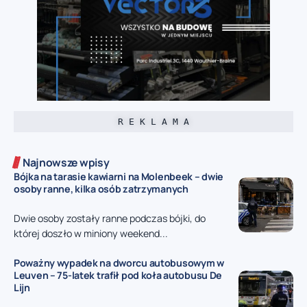
R E K L A M A
Najnowsze wpisy
Bójka na tarasie kawiarni na Molenbeek – dwie
osoby ranne, kilka osób zatrzymanych
Dwie osoby zostały ranne podczas bójki, do
której doszło w miniony weekend...
Poważny wypadek na dworcu autobusowym w
Leuven – 75-latek trafił pod koła autobusu De
Lijn