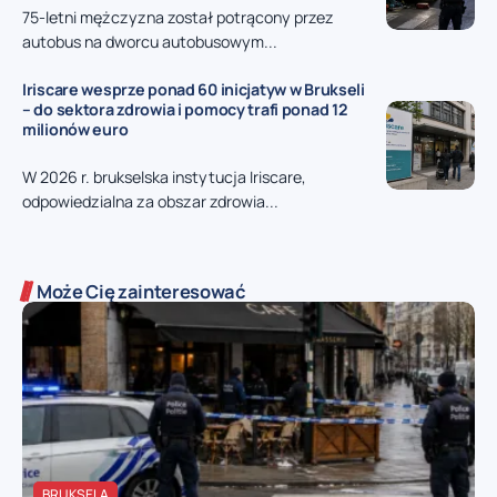
75-letni mężczyzna został potrącony przez
autobus na dworcu autobusowym...
Iriscare wesprze ponad 60 inicjatyw w Brukseli
– do sektora zdrowia i pomocy trafi ponad 12
milionów euro
W 2026 r. brukselska instytucja Iriscare,
odpowiedzialna za obszar zdrowia...
Może Cię zainteresować
BRUKSELA