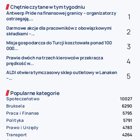
Chętnie czytane w tym tygodniu
Antwerp Pride na finansowej granicy – organizatorzy
ostrzegają,...
Darmowe akcje dla pracowników z obowiązkowymi
składkami –...
Misja gospodarcza do Turcji kosztowała ponad 100
000...
Prawie dwóch na trzech kierowców przekracza
prędkość w...
ALDI otwiera tymczasowy sklep outletowy w Lanaken
–...
Popularne kategorie
Społeczeństwo
10027
Bruksela
6290
Praca i Finanse
5795
Polityka
5791
Prawo i Urzędy
4783
Transport
4264