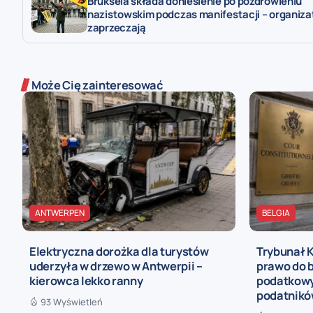
Bruksela składa doniesienie po pozdrowieniu
nazistowskim podczas manifestacji – organiza
zaprzeczają
Może Cię zainteresować
ANTWERPEN
BELGIA
Elektryczna dorożka dla turystów
Trybunał 
uderzyła w drzewo w Antwerpii –
prawo do b
kierowca lekko ranny
podatkowy
podatnik
93 Wyświetleń