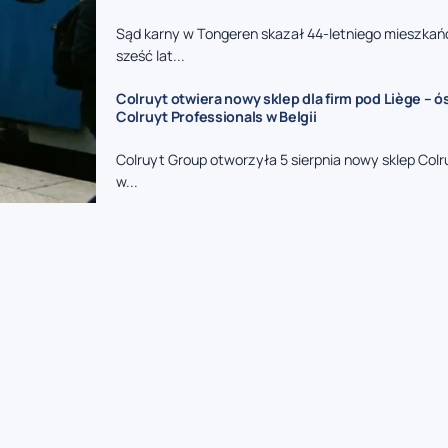
Sąd karny w Tongeren skazał 44-letniego mieszkań
sześć lat...
Colruyt otwiera nowy sklep dla firm pod Liège – 
Colruyt Professionals w Belgii
Colruyt Group otworzyła 5 sierpnia nowy sklep Colr
w...