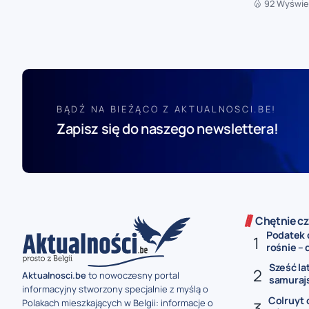
92 Wyświe
BĄDŹ NA BIEŻĄCO Z AKTUALNOSCI.BE!
Zapisz się do naszego newslettera!
Chętnie cz
Podatek 
rośnie – 
Sześć la
Aktualnosci.be
to nowoczesny portal
samurajs
informacyjny stworzony specjalnie z myślą o
Colruyt 
Polakach mieszkających w Belgii: informacje o