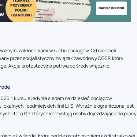
oważnymi zakłóceniami w ruchu pociągów. Od niedzieli
wany przez socjalistyczny związek zawodowy CGSP, który
ego. Akcja protestacyjna potrwa do środy włącznie.
środę
026 r. kursuje jedynie siedem na dziesięć pociągów
lokalnych i podmiejskich linii L i S. Wyraźnie ograniczona jest
ch literą P, z których korzystają osoby dojeżdżające do pracy
wnież w środę, która będzie ostatnim dniem akcji strajkowej.