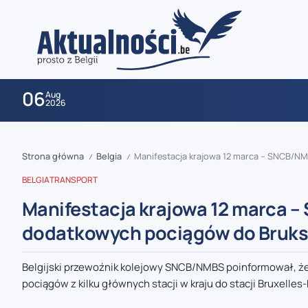
06
Aug
2026
Strona główna
Belgia
Manifestacja krajowa 12 marca – SNCB/N
/
/
BELGIA
TRANSPORT
Manifestacja krajowa 12 marca
dodatkowych pociągów do Bruks
zaobserwuj nas
Belgijski przewoźnik kolejowy SNCB/NMBS poinformował, że
pociągów z kilku głównych stacji w kraju do stacji Bruxelles-
zaobserwuj nas