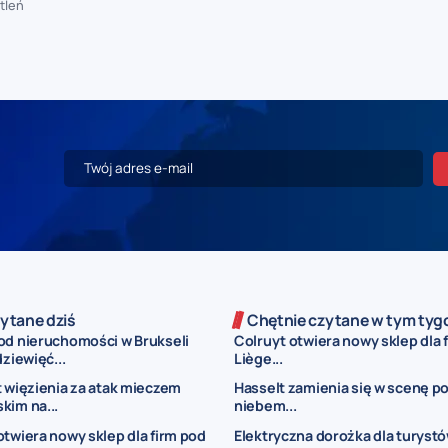
tleń
ytane dziś
Chętnie czytane w tym tyg
od nieruchomości w Brukseli
Colruyt otwiera nowy sklep dla 
dziewięć...
Liège...
t więzienia za atak mieczem
Hasselt zamienia się w scenę p
kim na...
niebem...
otwiera nowy sklep dla firm pod
Elektryczna dorożka dla turyst