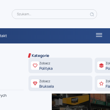
takt
Kategorie
Zobacz
Zo
Polityka
Po
Zobacz
Zo
Bruksela
Fl
wych