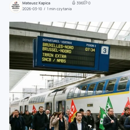
Mateusz Kapica
396
0
zaobserwuj nas
2026-03-10
1 min czytania
zaobserwuj nas
zaobserwuj nas
zaobserwuj nas