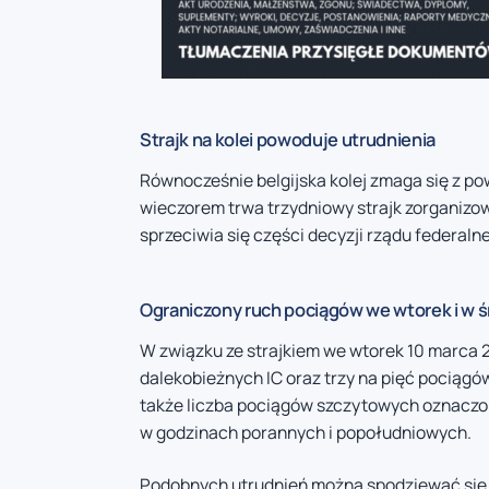
Strajk na kolei powoduje utrudnienia
Równocześnie belgijska kolej zmaga się z p
wieczorem trwa trzydniowy strajk zorganizo
sprzeciwia się części decyzji rządu federaln
Ograniczony ruch pociągów we wtorek i w 
W związku ze strajkiem we wtorek 10 marca 2
dalekobieżnych IC oraz trzy na pięć pociągów 
także liczba pociągów szczytowych oznaczony
w godzinach porannych i popołudniowych.
Podobnych utrudnień można spodziewać się ró