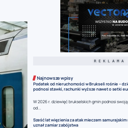
R E K L A M A
Najnowsze wpisy
Podatek od nieruchomości w Brukseli rośnie – dz
podnosi stawki, rachunki wyższe nawet o setki eu
W 2026 r. dziewięć brukselskich gmin podnosi swoj
od...
Sześć lat więzienia za atak mieczem samurajskim n
uznał zamiar zabójstwa