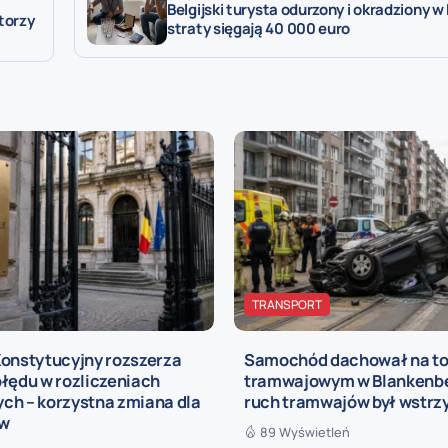
Belgijski turysta odurzony i okradziony w
torzy
straty sięgają 40 000 euro
TRANSPORT
Konstytucyjny rozszerza
Samochód dachował na to
łędu w rozliczeniach
tramwajowym w Blankenbe
ch – korzystna zmiana dla
ruch tramwajów był wstr
ów
89 Wyświetleń