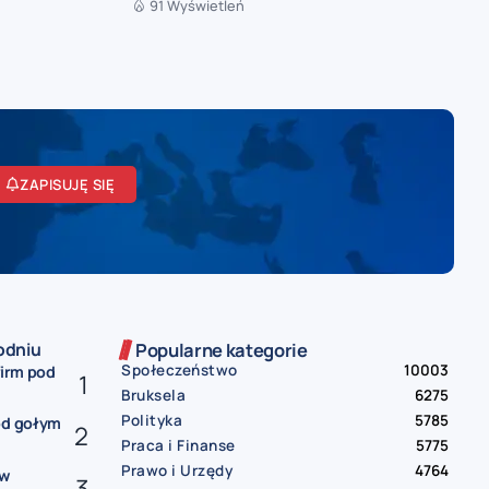
91 Wyświetleń
ZAPISUJĘ SIĘ
odniu
Popularne kategorie
Społeczeństwo
10003
firm pod
Bruksela
6275
Polityka
5785
od gołym
Praca i Finanse
5775
Prawo i Urzędy
4764
ów