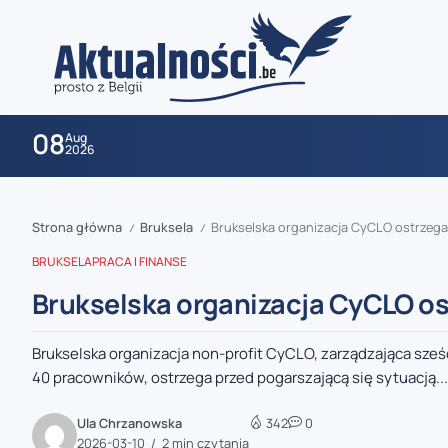
08
Aug
2026
Strona główna
Bruksela
Brukselska organizacja CyCLO ostrzeg
/
/
BRUKSELA
PRACA I FINANSE
Brukselska organizacja CyCLO o
Brukselska organizacja non-profit CyCLO, zarządzająca sze
zaobserwuj nas
40 pracowników, ostrzega przed pogarszającą się sytuacją...
zaobserwuj nas
Ula Chrzanowska
342
0
2026-03-10
2 min czytania