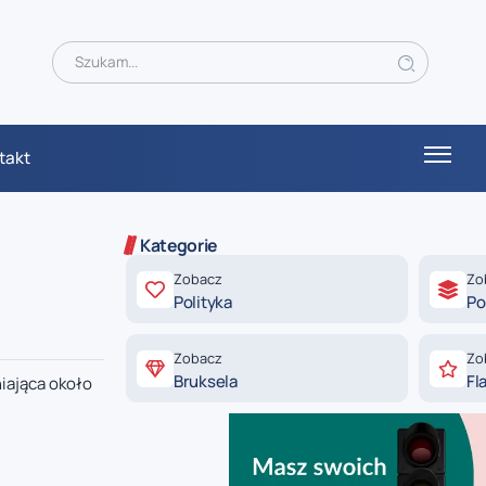
takt
Kategorie
Zobacz
Zo
Polityka
Po
Zobacz
Zo
Bruksela
Fl
iająca około