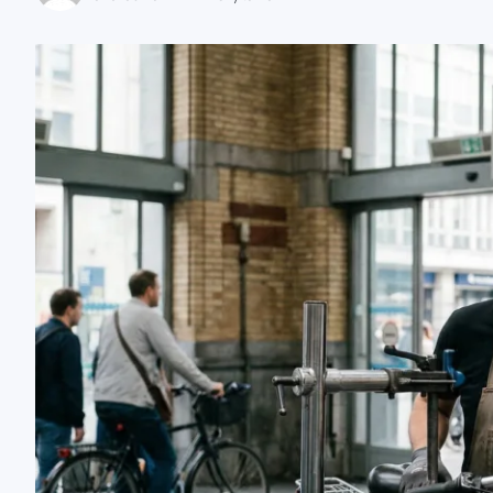
zaobserwuj nas
zaobserwuj nas
zaobserwuj nas
zaobserwuj nas