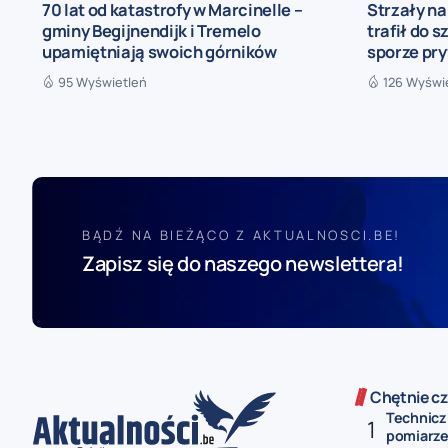
70 lat od katastrofy w Marcinelle –
Strzały n
gminy Begijnendijk i Tremelo
trafił do s
upamiętniają swoich górników
sporze pr
95 Wyświetleń
126 Wyświ
BĄDŹ NA BIEŻĄCO Z AKTUALNOSCI.BE!
Zapisz się do naszego newslettera!
Chętnie cz
Technicz
pomiarze 