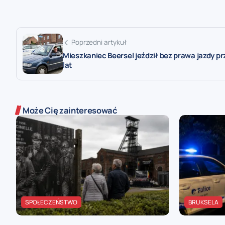
Poprzedni artykuł
Mieszkaniec Beersel jeździł bez prawa jazdy pr
lat
Może Cię zainteresować
SPOŁECZEŃSTWO
BRUKSELA