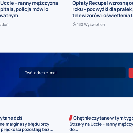
a Uccle – ranny mężczyzna
Opłaty Recupel wzrosną o
zpitala, policja mówi o
roku – podwyżki dla pralek
ywatnym
telewizorów i oświetlenia 
etleń
130 Wyświetleń
ytane dziś
Chętnie czytane w tym tyg
ne marginesy błędu przy
Strzały na Uccle – ranny mężczy
prędkości pozostają bez...
do...