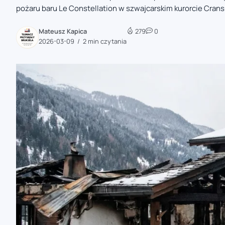
pożaru baru Le Constellation w szwajcarskim kurorcie Crans
zaobserwuj nas
Mateusz Kapica
279
0
zaobserwuj nas
2026-03-09
2 min czytania
zaobserwuj nas
zaobserwuj nas