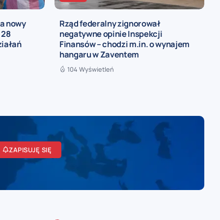
ia nowy
Rząd federalny zignorował
 28
negatywne opinie Inspekcji
ziałań
Finansów – chodzi m.in. o wynajem
hangaru w Zaventem
104 Wyświetleń
ZAPISUJĘ SIĘ