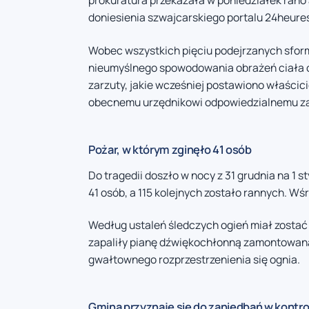
prokuratura przekazała w poniedziałek rano
doniesienia szwajcarskiego portalu 24heure
Wobec wszystkich pięciu podejrzanych sfo
nieumyślnego spowodowania obrażeń ciała o
zarzuty, jakie wcześniej postawiono właścici
obecnemu urzędnikowi odpowiedzialnemu za
Pożar, w którym zginęło 41 osób
Do tragedii doszło w nocy z 31 grudnia na 1 
41 osób, a 115 kolejnych zostało rannych. W
Według ustaleń śledczych ogień miał zostać 
zapaliły pianę dźwiękochłonną zamontowaną 
gwałtownego rozprzestrzenienia się ognia.
Gmina przyznaje się do zaniedbań w kontro