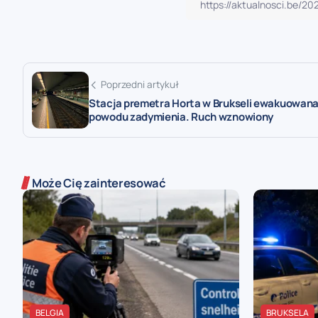
Poprzedni artykuł
Stacja premetra Horta w Brukseli ewakuowana
powodu zadymienia. Ruch wznowiony
Może Cię zainteresować
BELGIA
BRUKSELA