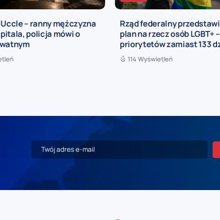
a Uccle – ranny mężczyzna
Rząd federalny przedstaw
zpitala, policja mówi o
plan na rzecz osób LGBT+ –
ywatnym
priorytetów zamiast 133 d
etleń
114 Wyświetleń