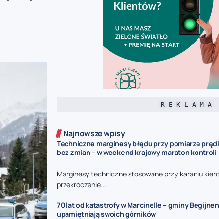
R E K L A M A
Najnowsze wpisy
Techniczne marginesy błędu przy pomiarze prędk
bez zmian – w weekend krajowy maraton kontroli
Marginesy techniczne stosowane przy karaniu kie
przekroczenie...
70 lat od katastrofy w Marcinelle – gminy Begijnen
upamiętniają swoich górników