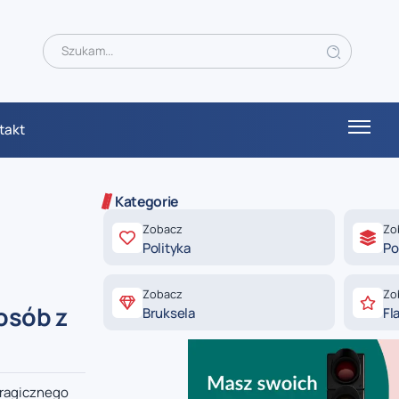
takt
Kategorie
Zobacz
Zo
Polityka
Po
Zobacz
Zo
osób z
Bruksela
Fl
tragicznego