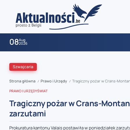
08
Aug
2026
Szwajcaria
Strona główna
Prawo i Urzędy
Tragiczny pożar w Crans-Montana
/
/
PRAWO I URZĘDY
ŚWIAT
Tragiczny pożar w Crans-Montana
zaobserwuj nas
zarzutami
zaobserwuj nas
Prokuratura kantonu Valais postawiła w poniedziałek zarz