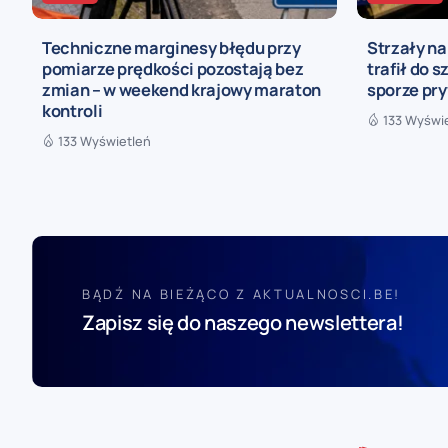
Techniczne marginesy błędu przy
Strzały n
pomiarze prędkości pozostają bez
trafił do s
zmian – w weekend krajowy maraton
sporze pr
kontroli
133 Wyświ
133 Wyświetleń
BĄDŹ NA BIEŻĄCO Z AKTUALNOSCI.BE!
Zapisz się do naszego newslettera!