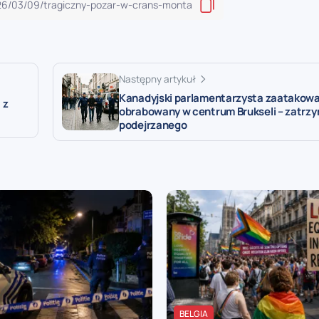
Następny artykuł
Kanadyjski parlamentarzysta zaatakowa
 z
obrabowany w centrum Brukseli – zatrz
podejrzanego
BELGIA