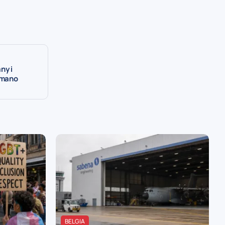
ny i
ymano
BELGIA