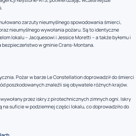
 agencji Keystone-ATS, potwierdzając wcześniejsze
s.
rmułowano zarzuty nieumyślnego spowodowania śmierci,
raz nieumyślnego wywołania pożaru. Są to identyczne
elom lokalu – Jacquesowi i Jessice Moretti – a także byłemu i
 bezpieczeństwo w gminie Crans-Montana.
stycznia. Pożar w barze Le Constellation doprowadził do śmierci
śród poszkodowanych znaleźli się obywatele różnych krajów.
wywołany przez iskry z pirotechnicznych zimnych ogni. Iskry
na suficie w podziemnej części lokalu, co doprowadziło do
lach