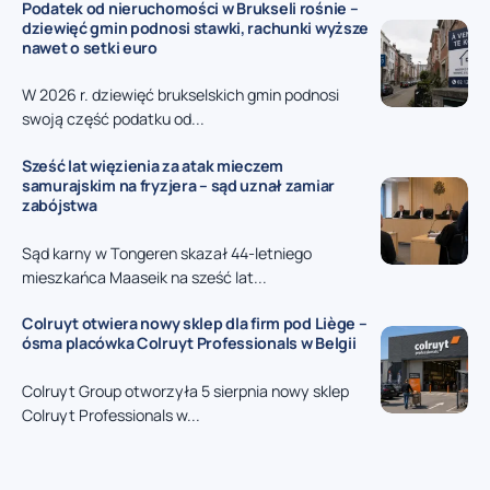
Podatek od nieruchomości w Brukseli rośnie –
dziewięć gmin podnosi stawki, rachunki wyższe
nawet o setki euro
W 2026 r. dziewięć brukselskich gmin podnosi
swoją część podatku od...
Sześć lat więzienia za atak mieczem
samurajskim na fryzjera – sąd uznał zamiar
zabójstwa
Sąd karny w Tongeren skazał 44-letniego
mieszkańca Maaseik na sześć lat...
Colruyt otwiera nowy sklep dla firm pod Liège –
ósma placówka Colruyt Professionals w Belgii
Colruyt Group otworzyła 5 sierpnia nowy sklep
Colruyt Professionals w...