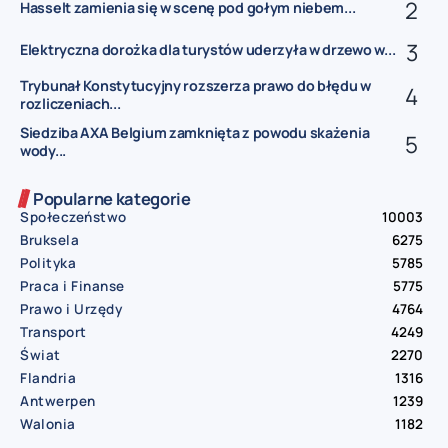
Hasselt zamienia się w scenę pod gołym niebem...
Elektryczna dorożka dla turystów uderzyła w drzewo w...
Trybunał Konstytucyjny rozszerza prawo do błędu w
rozliczeniach...
Siedziba AXA Belgium zamknięta z powodu skażenia
wody...
Popularne kategorie
Społeczeństwo
10003
Bruksela
6275
Polityka
5785
Praca i Finanse
5775
Prawo i Urzędy
4764
Transport
4249
Świat
2270
Flandria
1316
Antwerpen
1239
Walonia
1182