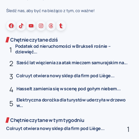
Śledź nas, aby być na bieżąco z tym, co ważne!
Chętnie czytane dziś
Podatek od nieruchomości w Brukseli rośnie –
dziewięć...
Sześć lat więzienia za atak mieczem samurajskim na...
Colruyt otwiera nowy sklep dla firm pod Liège...
Hasselt zamienia się w scenę pod gołym niebem...
Elektryczna dorożka dla turystów uderzyła w drzewo
w...
Chętnie czytane w tym tygodniu
Colruyt otwiera nowy sklep dla firm pod Liège...