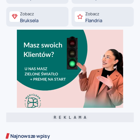
Zobacz
Zobacz
Bruksela
Flandria
R E K L A M A
Najnowsze wpisy