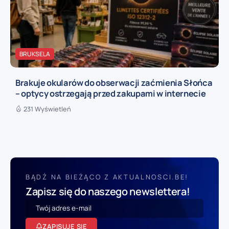
BRUKSELA
Brakuje okularów do obserwacji zaćmienia Słońca
– optycy ostrzegają przed zakupami w internecie
231 Wyświetleń
BĄDŹ NA BIEŻĄCO Z AKTUALNOSCI.BE!
Zapisz się do naszego newslettera!
ZAPISUJĘ SIĘ