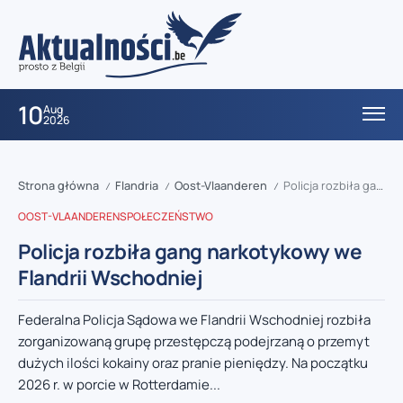
10
Aug
2026
Strona główna
Flandria
Oost-Vlaanderen
Policja rozbiła gang narkotykowy we Flandrii Wschodniej
/
/
/
OOST-VLAANDEREN
SPOŁECZEŃSTWO
Policja rozbiła gang narkotykowy we
Flandrii Wschodniej
Federalna Policja Sądowa we Flandrii Wschodniej rozbiła
zorganizowaną grupę przestępczą podejrzaną o przemyt
dużych ilości kokainy oraz pranie pieniędzy. Na początku
2026 r. w porcie w Rotterdamie...