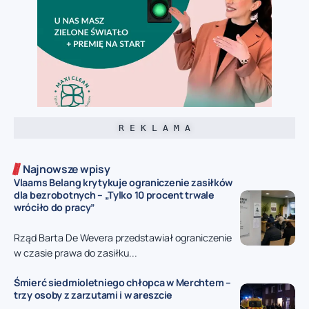
R E K L A M A
Najnowsze wpisy
Vlaams Belang krytykuje ograniczenie zasiłków
dla bezrobotnych – „Tylko 10 procent trwale
wróciło do pracy”
Rząd Barta De Wevera przedstawiał ograniczenie
w czasie prawa do zasiłku...
Śmierć siedmioletniego chłopca w Merchtem –
trzy osoby z zarzutami i w areszcie