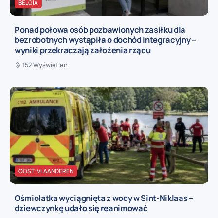
BELGIA
Ponad połowa osób pozbawionych zasiłku dla
bezrobotnych wystąpiła o dochód integracyjny –
wyniki przekraczają założenia rządu
152 Wyświetleń
OOST-VLAANDEREN
Ośmiolatka wyciągnięta z wody w Sint-Niklaas –
dziewczynkę udało się reanimować