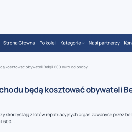
Strona Główna
Po kolei
Kategorie
Nasi partnerzy
Kon
ędą kosztować obywateli Belgii 600 euro od osoby
schodu będą kosztować obywateli Be
y skorzystają z lotów repatriacyjnych organizowanych przez belg
t 600...