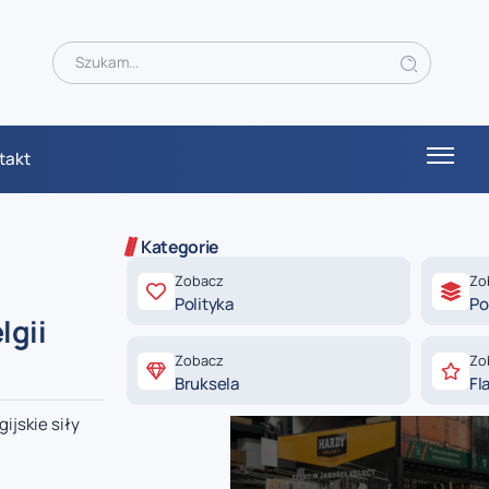
takt
Kategorie
Zobacz
Zo
Polityka
Po
lgii
Zobacz
Zo
Bruksela
Fl
ijskie siły