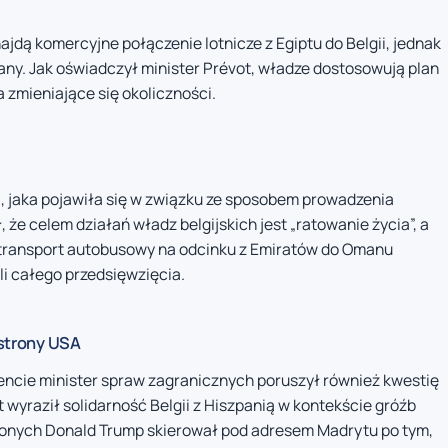
ajdą komercyjne połączenie lotnicze z Egiptu do Belgii, jednak
ny. Jak oświadczył minister Prévot, władze dostosowują plan
 zmieniające się okoliczności.
i, jaka pojawiła się w związku ze sposobem prowadzenia
, że celem działań władz belgijskich jest „ratowanie życia”, a
a transport autobusowy na odcinku z Emiratów do Omanu
li całego przedsięwzięcia.
 strony USA
ncie minister spraw zagranicznych poruszył również kwestię
wyraził solidarność Belgii z Hiszpanią w kontekście gróźb
onych Donald Trump skierował pod adresem Madrytu po tym,