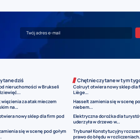
ytane dziś
Chętnie czytane w tym tyg
od nieruchomości w Brukseli
Colruyt otwiera nowy sklep dla 
dziewięć...
Liège...
t więzienia za atak mieczem
Hasselt zamienia się w scenę p
kim na...
niebem...
otwiera nowy sklep dla firm pod
Elektryczna dorożka dla turyst
uderzyła w drzewo w...
zamienia się w scenę pod gołym
Trybunał Konstytucyjny rozsze
.
prawo do błędu w rozliczeniach.