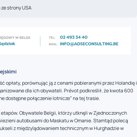
b ze strony USA
ejskimi
ść opłaty, porównując ją z cenami pobieranymi przez Holandię i
anizowane dla ich obywateli. Prévot podkreślił, że kwota 600
nne dostępne połączenie lotnicze” na tej trasie.
etapów. Obywatele Belgii, którzy utknęli w Zjednoczonych
wiezieni autobusami do Maskatu w Omanie. Stamtąd polecą
kseli z międzylądowaniem technicznym w Hurghadzie w