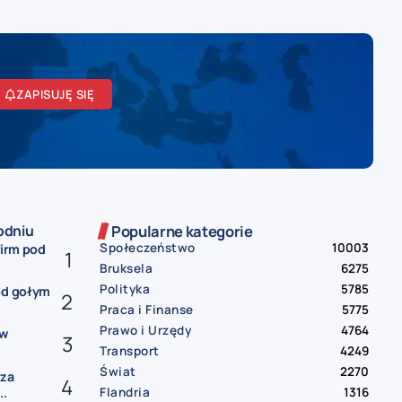
ZAPISUJĘ SIĘ
odniu
Popularne kategorie
Społeczeństwo
10003
firm pod
Bruksela
6275
Polityka
5785
od gołym
Praca i Finanse
5775
Prawo i Urzędy
4764
ów
Transport
4249
Świat
2270
rza
Flandria
1316
..