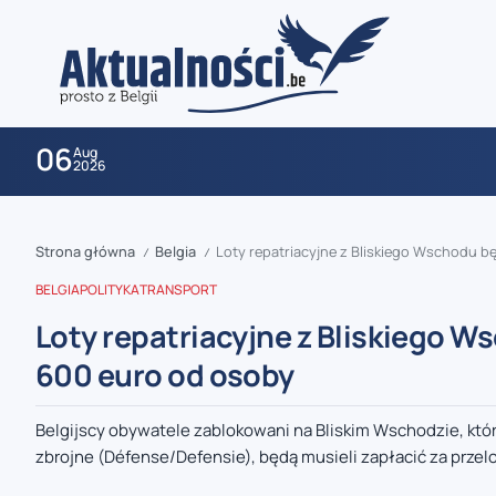
06
Aug
2026
Strona główna
Belgia
Loty repatriacyjne z Bliskiego Wschodu b
/
/
BELGIA
POLITYKA
TRANSPORT
Loty repatriacyjne z Bliskiego W
600 euro od osoby
zaobserwuj nas
Belgijscy obywatele zablokowani na Bliskim Wschodzie, którz
zbrojne (Défense/Defensie), będą musieli zapłacić za przelo
zaobserwuj nas