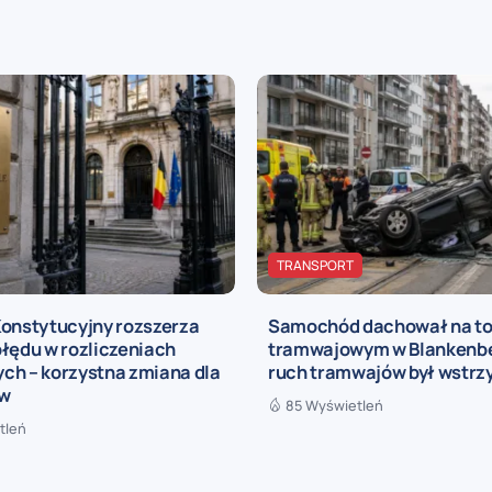
TRANSPORT
Konstytucyjny rozszerza
Samochód dachował na to
łędu w rozliczeniach
tramwajowym w Blankenbe
ch – korzystna zmiana dla
ruch tramwajów był wstr
ów
85 Wyświetleń
tleń