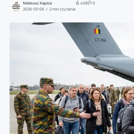
Mateusz Kapica
406
0
zaobserwuj nas
2026-03-06
2 min czytania
zaobserwuj nas
zaobserwuj nas
zaobserwuj nas