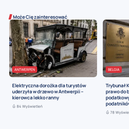
Może Cię zainteresować
ANTWERPEN
BELGIA
Elektryczna dorożka dla turystów
Trybunał 
uderzyła w drzewo w Antwerpii –
prawo do b
kierowca lekko ranny
podatkowy
podatnik
84 Wyświetleń
78 Wyświe