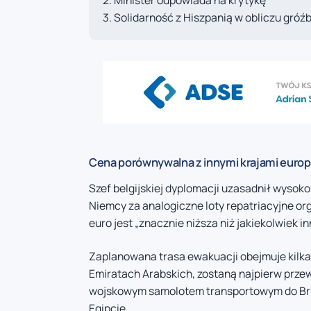
Minister odpowiada na krytykę
Solidarność z Hiszpanią w obliczu gróź
Cena porównywalna z innymi krajami europ
Szef belgijskiej dyplomacji uzasadnił wysoko
Niemcy za analogiczne loty repatriacyjne org
euro jest „znacznie niższa niż jakiekolwiek i
Zaplanowana trasa ewakuacji obejmuje kilka 
Emiratach Arabskich, zostaną najpierw prze
wojskowym samolotem transportowym do Bru
Egipcie.