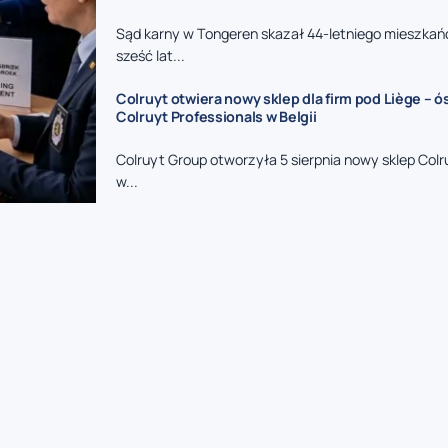
Sąd karny w Tongeren skazał 44-letniego mieszkań
sześć lat...
Colruyt otwiera nowy sklep dla firm pod Liège – 
Colruyt Professionals w Belgii
Colruyt Group otworzyła 5 sierpnia nowy sklep Colr
w...