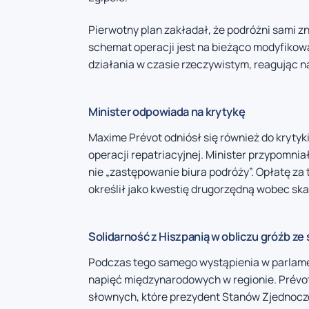
Pierwotny plan zakładał, że podróżni sami zn
schemat operacji jest na bieżąco modyfikowa
działania w czasie rzeczywistym, reagując na
Minister odpowiada na krytykę
Maxime Prévot odniósł się również do krytyk
operacji repatriacyjnej. Minister przypomniał
nie „zastępowanie biura podróży”. Opłatę z
określił jako kwestię drugorzędną wobec ska
Solidarność z Hiszpanią w obliczu gróźb ze
Podczas tego samego wystąpienia w parlame
napięć międzynarodowych w regionie. Prévot 
słownych, które prezydent Stanów Zjednocz