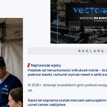
R E K L A M A
Najnowsze wpisy
Podatek od nieruchomości w Brukseli rośnie – dz
podnosi stawki, rachunki wyższe nawet o setki eu
W 2026 r. dziewięć brukselskich gmin podnosi swoj
od...
Sześć lat więzienia za atak mieczem samurajskim n
uznał zamiar zabójstwa