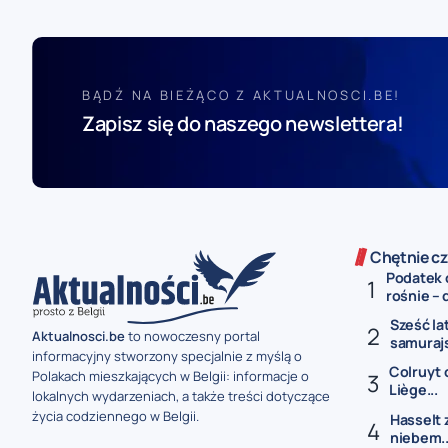
BĄDŹ NA BIEŻĄCO Z AKTUALNOSCI.BE!
Zapisz się do naszego newslettera!
Chętnie cz
Podatek 
rośnie – 
Sześć la
Aktualnosci.be
to nowoczesny portal
samurajs
informacyjny stworzony specjalnie z myślą o
Colruyt 
Polakach mieszkających w Belgii: informacje o
Liège...
lokalnych wydarzeniach, a także treści dotyczące
życia codziennego w Belgii.
Hasselt 
niebem..