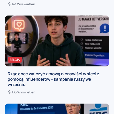
141 Wyświetleń
BELGIA
Rząd chce walczyć z mową nienawiści w sieci z
pomocą influencerów – kampania ruszy we
wrześniu
135 Wyświetleń