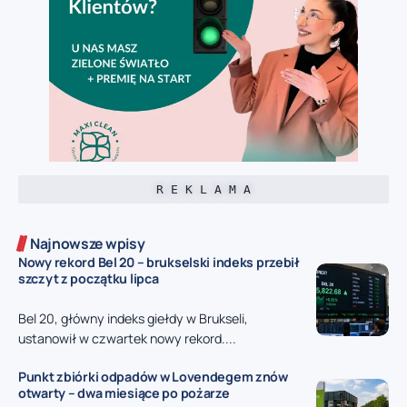
R E K L A M A
Najnowsze wpisy
Nowy rekord Bel 20 – brukselski indeks przebił
szczyt z początku lipca
Bel 20, główny indeks giełdy w Brukseli,
ustanowił w czwartek nowy rekord....
Punkt zbiórki odpadów w Lovendegem znów
otwarty – dwa miesiące po pożarze