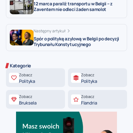
12 marca paraliż transportu w Belgii – z
Zaventem nie odleci żaden samolot
Następny artykuł
Spór o politykę azylową w Belgii po decyzji
Trybunału Konstytucyjnego
Kategorie
Zobacz
Zobacz
Polityka
Polityka
Zobacz
Zobacz
Bruksela
Flandria