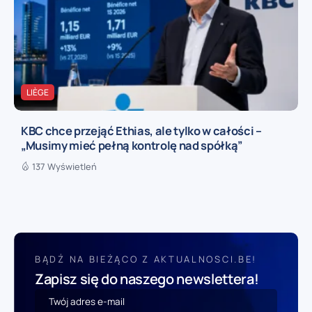
LIÈGE
KBC chce przejąć Ethias, ale tylko w całości –
„Musimy mieć pełną kontrolę nad spółką”
137 Wyświetleń
BĄDŹ NA BIEŻĄCO Z AKTUALNOSCI.BE!
Zapisz się do naszego newslettera!