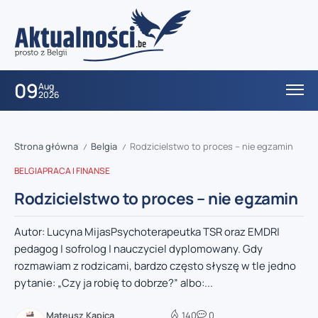
09
Aug
2026
Strona główna
Belgia
Rodzicielstwo to proces – nie egzamin
/
/
BELGIA
PRACA I FINANSE
Rodzicielstwo to proces – nie egzamin
Autor: Lucyna MijasPsychoterapeutka TSR oraz EMDR|
pedagog | sofrolog | nauczyciel dyplomowany. Gdy
rozmawiam z rodzicami, bardzo często słyszę w tle jedno
pytanie: „Czy ja robię to dobrze?” albo:...
Mateusz Kapica
140
0