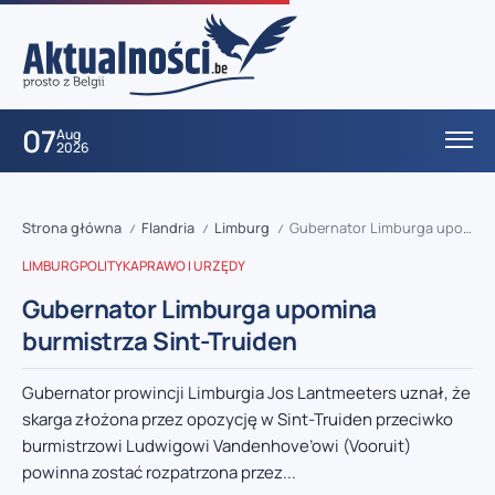
07
Aug
2026
Strona główna
Flandria
Limburg
Gubernator Limburga upomina burmistrza Sint-Truiden
/
/
/
LIMBURG
POLITYKA
PRAWO I URZĘDY
Gubernator Limburga upomina
burmistrza Sint-Truiden
Gubernator prowincji Limburgia Jos Lantmeeters uznał, że
skarga złożona przez opozycję w Sint-Truiden przeciwko
burmistrzowi Ludwigowi Vandenhove’owi (Vooruit)
powinna zostać rozpatrzona przez...