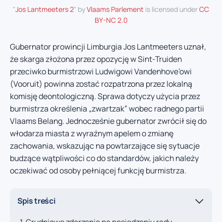
"
Jos Lantmeeters 2
" by
Vlaams Parlement
is licensed under
CC
BY-NC 2.0
Gubernator prowincji Limburgia Jos Lantmeeters uznał,
że skarga złożona przez opozycję w Sint-Truiden
przeciwko burmistrzowi Ludwigowi Vandenhove’owi
(Vooruit) powinna zostać rozpatrzona przez lokalną
komisję deontologiczną. Sprawa dotyczy użycia przez
burmistrza określenia „zwartzak” wobec radnego partii
Vlaams Belang. Jednocześnie gubernator zwrócił się do
włodarza miasta z wyraźnym apelem o zmianę
zachowania, wskazując na powtarzające się sytuacje
budzące wątpliwości co do standardów, jakich należy
oczekiwać od osoby pełniącej funkcję burmistrza.
Spis treści
Grudniowe zdarzenie na posiedzeniu rady