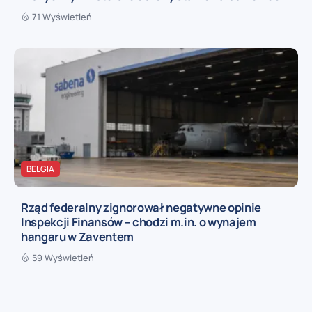
71 Wyświetleń
BELGIA
Rząd federalny zignorował negatywne opinie
Inspekcji Finansów – chodzi m.in. o wynajem
hangaru w Zaventem
59 Wyświetleń