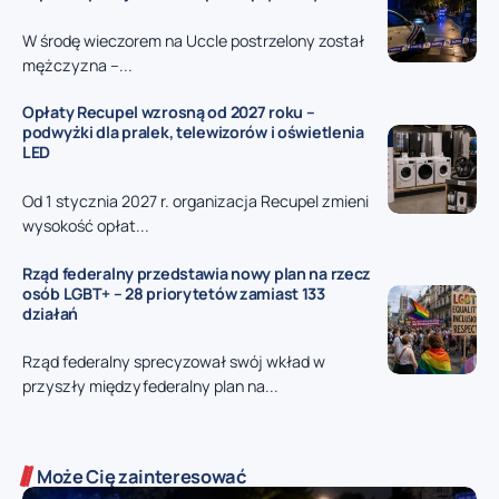
W środę wieczorem na Uccle postrzelony został
mężczyzna –...
Opłaty Recupel wzrosną od 2027 roku –
podwyżki dla pralek, telewizorów i oświetlenia
LED
Od 1 stycznia 2027 r. organizacja Recupel zmieni
wysokość opłat...
Rząd federalny przedstawia nowy plan na rzecz
osób LGBT+ – 28 priorytetów zamiast 133
działań
Rząd federalny sprecyzował swój wkład w
przyszły międzyfederalny plan na...
Może Cię zainteresować