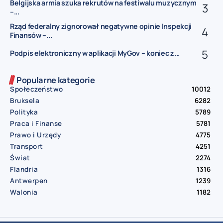
Belgijska armia szuka rekrutów na festiwalu muzycznym
–...
Rząd federalny zignorował negatywne opinie Inspekcji
Finansów –...
Podpis elektroniczny w aplikacji MyGov – koniec z...
Popularne kategorie
Społeczeństwo
10012
Bruksela
6282
Polityka
5789
Praca i Finanse
5781
Prawo i Urzędy
4775
Transport
4251
Świat
2274
Flandria
1316
Antwerpen
1239
Walonia
1182