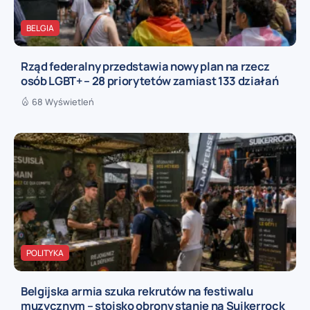
BELGIA
Rząd federalny przedstawia nowy plan na rzecz
osób LGBT+ – 28 priorytetów zamiast 133 działań
68 Wyświetleń
POLITYKA
Belgijska armia szuka rekrutów na festiwalu
muzycznym – stoisko obrony stanie na Suikerrock