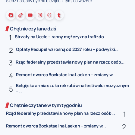
Śledź nas, aby być na bieżąco z tym, co ważne!
Chętnie czytane dziś
Strzały na Uccle – ranny mężczyzna trafił do...
Opłaty Recupel wzrosną od 2027 roku – podwyżki...
Rząd federalny przedstawia nowy plan na rzecz osób...
Remont dworca Bockstael na Laeken – zmiany w...
Belgijska armia szuka rekrutów na festiwalu muzycznym
–...
Chętnie czytane w tym tygodniu
Rząd federalny przedstawia nowy plan na rzecz osób...
Remont dworca Bockstael na Laeken – zmiany w...