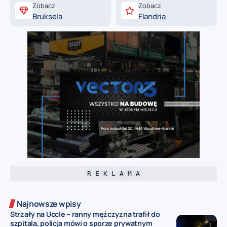
Zobacz
Zobacz
Bruksela
Flandria
R E K L A M A
Najnowsze wpisy
Strzały na Uccle – ranny mężczyzna trafił do
szpitala, policja mówi o sporze prywatnym