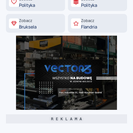
Polityka
Polityka
Zobacz
Zobacz
Bruksela
Flandria
R E K L A M A