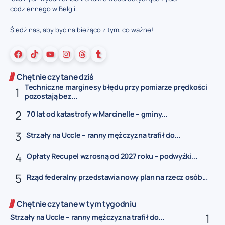
codziennego w Belgii.
Śledź nas, aby być na bieżąco z tym, co ważne!
Chętnie czytane dziś
Techniczne marginesy błędu przy pomiarze prędkości
pozostają bez...
70 lat od katastrofy w Marcinelle – gminy...
Strzały na Uccle – ranny mężczyzna trafił do...
Opłaty Recupel wzrosną od 2027 roku – podwyżki...
Rząd federalny przedstawia nowy plan na rzecz osób...
Chętnie czytane w tym tygodniu
Strzały na Uccle – ranny mężczyzna trafił do...