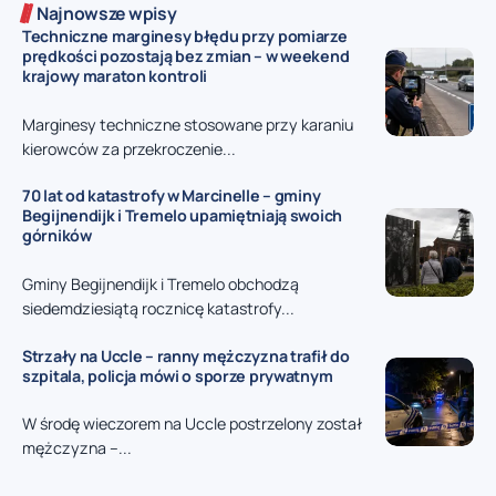
Najnowsze wpisy
Techniczne marginesy błędu przy pomiarze
prędkości pozostają bez zmian – w weekend
krajowy maraton kontroli
Marginesy techniczne stosowane przy karaniu
kierowców za przekroczenie...
70 lat od katastrofy w Marcinelle – gminy
Begijnendijk i Tremelo upamiętniają swoich
górników
Gminy Begijnendijk i Tremelo obchodzą
siedemdziesiątą rocznicę katastrofy...
Strzały na Uccle – ranny mężczyzna trafił do
szpitala, policja mówi o sporze prywatnym
W środę wieczorem na Uccle postrzelony został
mężczyzna –...