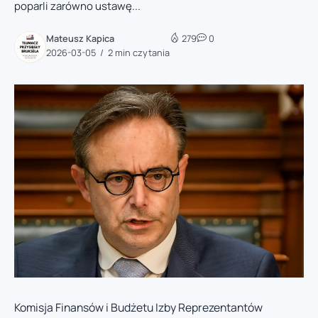
poparli zarówno ustawę...
Mateusz Kapica
279
0
2026-03-05
2 min czytania
Komisja Finansów i Budżetu Izby Reprezentantów