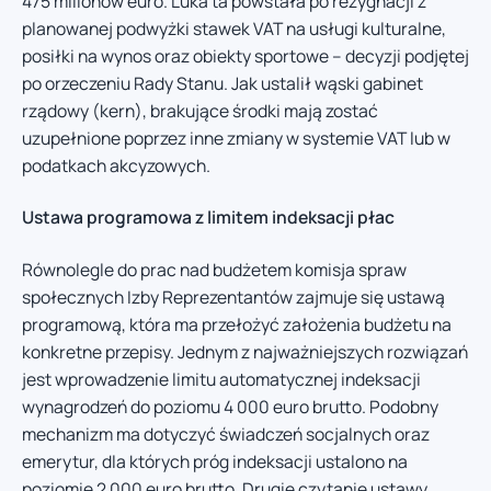
475 milionów euro. Luka ta powstała po rezygnacji z
planowanej podwyżki stawek VAT na usługi kulturalne,
posiłki na wynos oraz obiekty sportowe – decyzji podjętej
po orzeczeniu Rady Stanu. Jak ustalił wąski gabinet
rządowy (kern), brakujące środki mają zostać
uzupełnione poprzez inne zmiany w systemie VAT lub w
podatkach akcyzowych.
Ustawa programowa z limitem indeksacji płac
Równolegle do prac nad budżetem komisja spraw
społecznych Izby Reprezentantów zajmuje się ustawą
programową, która ma przełożyć założenia budżetu na
konkretne przepisy. Jednym z najważniejszych rozwiązań
jest wprowadzenie limitu automatycznej indeksacji
wynagrodzeń do poziomu 4 000 euro brutto. Podobny
mechanizm ma dotyczyć świadczeń socjalnych oraz
emerytur, dla których próg indeksacji ustalono na
poziomie 2 000 euro brutto. Drugie czytanie ustawy