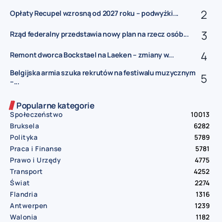
Opłaty Recupel wzrosną od 2027 roku – podwyżki...
Rząd federalny przedstawia nowy plan na rzecz osób...
Remont dworca Bockstael na Laeken – zmiany w...
Belgijska armia szuka rekrutów na festiwalu muzycznym
–...
Popularne kategorie
Społeczeństwo
10013
Bruksela
6282
Polityka
5789
Praca i Finanse
5781
Prawo i Urzędy
4775
Transport
4252
Świat
2274
Flandria
1316
Antwerpen
1239
Walonia
1182