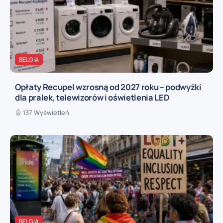
BELGIA
Opłaty Recupel wzrosną od 2027 roku – podwyżki
dla pralek, telewizorów i oświetlenia LED
137 Wyświetleń
BELGIA