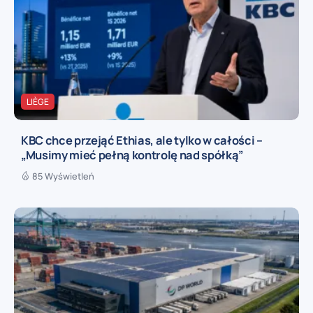
LIÈGE
KBC chce przejąć Ethias, ale tylko w całości –
„Musimy mieć pełną kontrolę nad spółką”
85 Wyświetleń