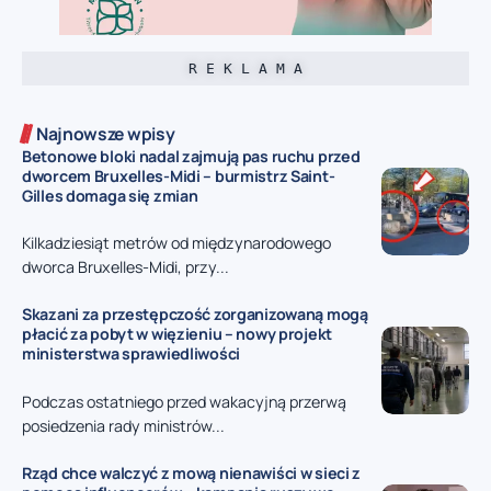
R E K L A M A
Najnowsze wpisy
Betonowe bloki nadal zajmują pas ruchu przed
dworcem Bruxelles-Midi – burmistrz Saint-
Gilles domaga się zmian
Kilkadziesiąt metrów od międzynarodowego
dworca Bruxelles-Midi, przy...
Skazani za przestępczość zorganizowaną mogą
płacić za pobyt w więzieniu – nowy projekt
ministerstwa sprawiedliwości
Podczas ostatniego przed wakacyjną przerwą
posiedzenia rady ministrów...
Rząd chce walczyć z mową nienawiści w sieci z