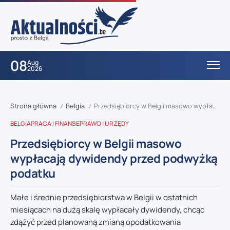
08
Aug
2026
Strona główna
Belgia
Przedsiębiorcy w Belgii masowo wypłacają dywidendy przed podwyżką podatku
/
/
BELGIA
PRACA I FINANSE
PRAWO I URZĘDY
Przedsiębiorcy w Belgii masowo
wypłacają dywidendy przed podwyżką
podatku
Małe i średnie przedsiębiorstwa w Belgii w ostatnich
miesiącach na dużą skalę wypłacały dywidendy, chcąc
zdążyć przed planowaną zmianą opodatkowania