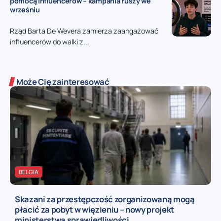
pomocą influencerów – kampania ruszy we
wrześniu
Rząd Barta De Wevera zamierza zaangażować
influencerów do walki z...
Może Cię zainteresować
BELGIA
Skazani za przestępczość zorganizowaną mogą
płacić za pobyt w więzieniu – nowy projekt
ministerstwa sprawiedliwości