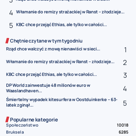
Włamanie do remizy strażackiej w Ranst – złodzieje...
KBC chce przejąć Ethias, ale tylko w całości...
Chętnie czytane w tym tygodniu
Rząd chce walczyć z mową nienawiści w sieci...
Włamanie do remizy strażackiej w Ranst – złodzieje...
KBC chce przejąć Ethias, ale tylko w całości...
DP World zainwestuje 48 milionów euro w
Waaslandhaven...
Śmiertelny wypadek kitesurfera w Oostduinkerke – 63-
latek zginął...
Popularne kategorie
Społeczeństwo
10018
Bruksela
6285