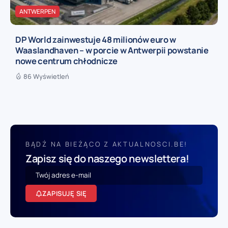
ANTWERPEN
DP World zainwestuje 48 milionów euro w
Waaslandhaven – w porcie w Antwerpii powstanie
nowe centrum chłodnicze
86 Wyświetleń
BĄDŹ NA BIEŻĄCO Z AKTUALNOSCI.BE!
Zapisz się do naszego newslettera!
ZAPISUJĘ SIĘ