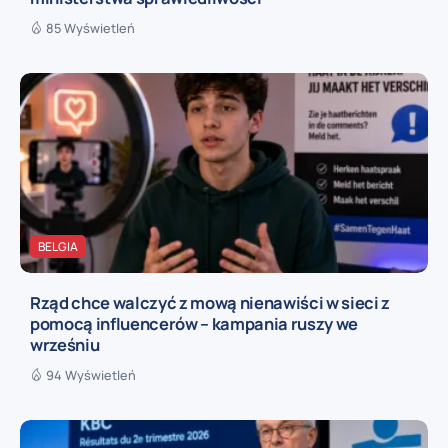
85 Wyświetleń
BELGIA
Rząd chce walczyć z mową nienawiści w sieci z
pomocą influencerów – kampania ruszy we
wrześniu
94 Wyświetleń