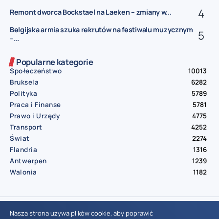
Remont dworca Bockstael na Laeken – zmiany w...
Belgijska armia szuka rekrutów na festiwalu muzycznym
–...
Popularne kategorie
Społeczeństwo
10013
Bruksela
6282
Polityka
5789
Praca i Finanse
5781
Prawo i Urzędy
4775
Transport
4252
Świat
2274
Flandria
1316
Antwerpen
1239
Walonia
1182
© Aktualnosci.be – All Right Reserved 2016-2026
Nasza strona używa plików cookie, aby poprawić