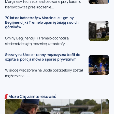
Marginesy techniczne stosowane przy karaniu
kierowców za przekroczenie...
70 lat od katastrofy w Marcinelle – gminy
Begijnendijk i Tremelo upamiętniają swoich
górników
Gminy Begijnendijk i Tremelo obchodzą
siedemdziesiątą rocznicę katastrofy...
Strzały na Uccle – ranny mężczyzna trafił do
szpitala, policja mówi o sporze prywatnym
W środę wieczorem na Uccle postrzelony został
mężczyzna –...
Może Cię zainteresować