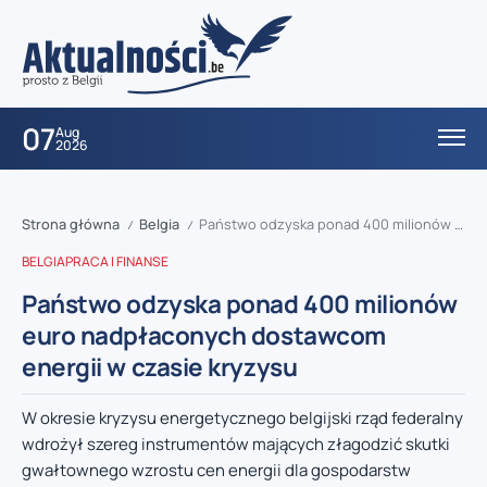
07
Aug
2026
Strona główna
Belgia
Państwo odzyska ponad 400 milionów euro nadpłaconych dostawcom energii w czasie kryzysu
/
/
BELGIA
PRACA I FINANSE
Państwo odzyska ponad 400 milionów
euro nadpłaconych dostawcom
energii w czasie kryzysu
W okresie kryzysu energetycznego belgijski rząd federalny
wdrożył szereg instrumentów mających złagodzić skutki
gwałtownego wzrostu cen energii dla gospodarstw