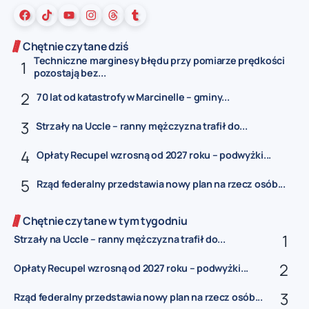
Chętnie czytane dziś
Techniczne marginesy błędu przy pomiarze prędkości
pozostają bez...
70 lat od katastrofy w Marcinelle – gminy...
Strzały na Uccle – ranny mężczyzna trafił do...
Opłaty Recupel wzrosną od 2027 roku – podwyżki...
Rząd federalny przedstawia nowy plan na rzecz osób...
Chętnie czytane w tym tygodniu
Strzały na Uccle – ranny mężczyzna trafił do...
Opłaty Recupel wzrosną od 2027 roku – podwyżki...
Rząd federalny przedstawia nowy plan na rzecz osób...