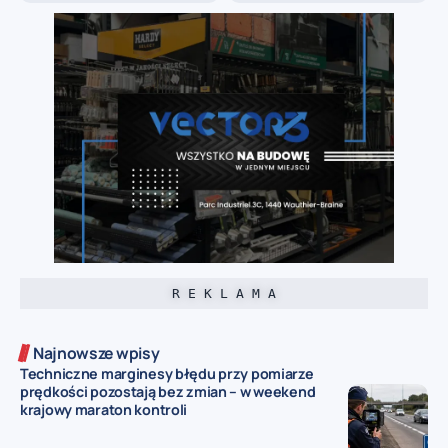
R E K L A M A
Najnowsze wpisy
Techniczne marginesy błędu przy pomiarze
prędkości pozostają bez zmian – w weekend
krajowy maraton kontroli