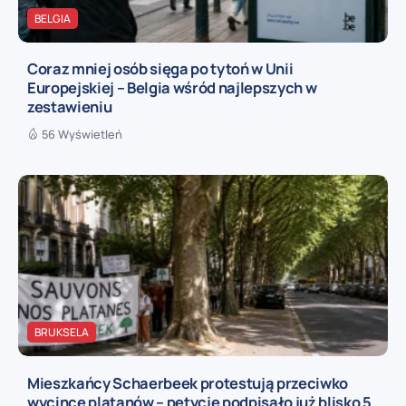
BELGIA
Coraz mniej osób sięga po tytoń w Unii
Europejskiej – Belgia wśród najlepszych w
zestawieniu
56 Wyświetleń
BRUKSELA
Mieszkańcy Schaerbeek protestują przeciwko
wycince platanów – petycję podpisało już blisko 5