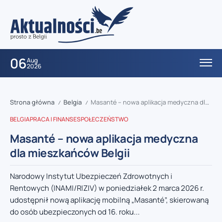
06
Aug
2026
Strona główna
Belgia
Masanté – nowa aplikacja medyczna dla mieszkańców Belgii
/
/
BELGIA
PRACA I FINANSE
SPOŁECZEŃSTWO
Masanté – nowa aplikacja medyczna
dla mieszkańców Belgii
Narodowy Instytut Ubezpieczeń Zdrowotnych i
Rentowych (INAMI/RIZIV) w poniedziałek 2 marca 2026 r.
udostępnił nową aplikację mobilną „Masanté”, skierowaną
do osób ubezpieczonych od 16. roku...