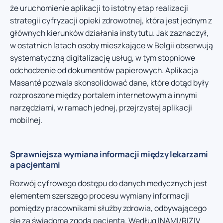
że uruchomienie aplikacji to istotny etap realizacji
strategii cyfryzacji opieki zdrowotnej, która jest jednym z
głównych kierunków działania instytutu. Jak zaznaczył,
w ostatnich latach osoby mieszkające w Belgii obserwują
systematyczną digitalizację usług, w tym stopniowe
odchodzenie od dokumentów papierowych. Aplikacja
Masanté pozwala skonsolidować dane, które dotąd były
rozproszone między portalem internetowym a innymi
narzędziami, w ramach jednej, przejrzystej aplikacji
mobilnej.
Sprawniejsza wymiana informacji między lekarzami
a pacjentami
Rozwój cyfrowego dostępu do danych medycznych jest
elementem szerszego procesu wymiany informacji
pomiędzy pracownikami służby zdrowia, odbywającego
się za świadomą zgodą pacjenta. Według INAMI/RIZIV