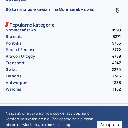
Bójka na tarasie kawiarni na Molenbeek – dwie...
Popularne kategorie
Społeczeństwo
9998
Bruksela
6271
Polityka
5785
Praca i Finanse
5772
Prawo i Urzędy
4759
Transport
4247
Świat
2270
Flandria
1316
Antwerpen
1236
Walonia
1182
© Aktualnosci.be – All Right Reserved 2016-2026
Nasza strona używa plików cookie, aby poprawić
komfort korzystania z niej. Zakładamy, że nie masz
nic przeciwko temu, ale możesz z tego
Akceptuję
Wiadomości Belgia
Wydarzenia Belgia
Informacje Belgia
Nowinki Belgia
Nowości Belgia
Co w Belgii
Aktualności Belgia | Wiadomości z Belgii | Informacje dla mieszkańców Belgii | Życie w Belgii | Praca w Belgii | Prawo i przepisy w Belgii | Wydarzenia lokalne Belgia | Edukacja w Belgii | Porady dla rezydentów Belgii | Codzienne życie w Belgii | Polonia w Belgii | Aktualności społeczno-polityczne | Przewodnik dla imigrantów w Belgii | Gospodarka Belgii | Kultura i tradycje w Belgii