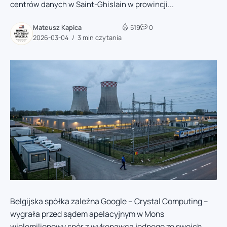
centrów danych w Saint-Ghislain w prowincji...
Mateusz Kapica
519
0
2026-03-04
3 min czytania
Belgijska spółka zależna Google – Crystal Computing –
wygrała przed sądem apelacyjnym w Mons
wielomilionowy spór z wykonawcą jednego ze swoich