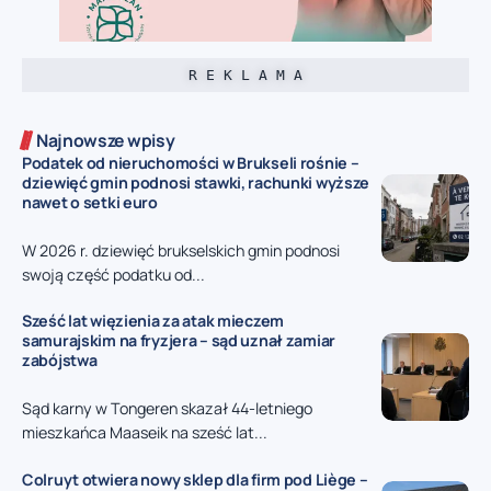
R E K L A M A
Najnowsze wpisy
Podatek od nieruchomości w Brukseli rośnie –
dziewięć gmin podnosi stawki, rachunki wyższe
nawet o setki euro
W 2026 r. dziewięć brukselskich gmin podnosi
swoją część podatku od...
Sześć lat więzienia za atak mieczem
samurajskim na fryzjera – sąd uznał zamiar
zabójstwa
Sąd karny w Tongeren skazał 44-letniego
mieszkańca Maaseik na sześć lat...
Colruyt otwiera nowy sklep dla firm pod Liège –