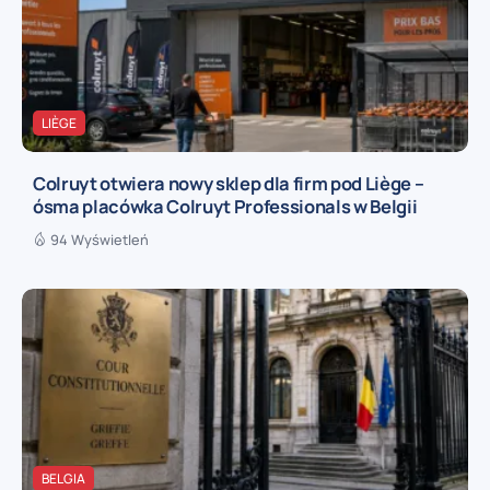
LIÈGE
Colruyt otwiera nowy sklep dla firm pod Liège –
ósma placówka Colruyt Professionals w Belgii
94 Wyświetleń
BELGIA