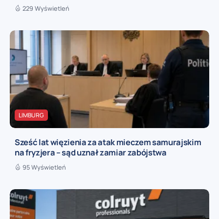
229 Wyświetleń
LIMBURG
Sześć lat więzienia za atak mieczem samurajskim
na fryzjera – sąd uznał zamiar zabójstwa
95 Wyświetleń