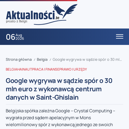
06
Aug
2026
Strona główna
Belgia
Google wygrywa w sądzie spór o 30 mln euro z wykonawcą centrum danych w Saint-Ghislain
/
/
BELGIA
HAINAUT
PRACA I FINANSE
PRAWO I URZĘDY
Google wygrywa w sądzie spór o 30
mln euro z wykonawcą centrum
danych w Saint-Ghislain
Belgijska spółka zależna Google – Crystal Computing –
wygrała przed sądem apelacyjnym w Mons
wielomilionowy spór z wykonawcą jednego ze swoich