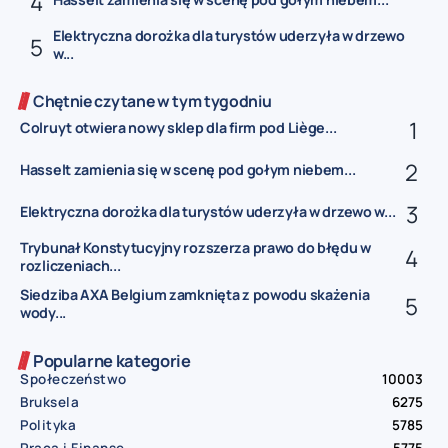
Elektryczna dorożka dla turystów uderzyła w drzewo
w...
Chętnie czytane w tym tygodniu
Colruyt otwiera nowy sklep dla firm pod Liège...
Hasselt zamienia się w scenę pod gołym niebem...
Elektryczna dorożka dla turystów uderzyła w drzewo w...
Trybunał Konstytucyjny rozszerza prawo do błędu w
rozliczeniach...
Siedziba AXA Belgium zamknięta z powodu skażenia
wody...
Popularne kategorie
Społeczeństwo
10003
Bruksela
6275
Polityka
5785
Praca i Finanse
5775