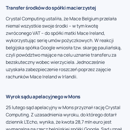
Transfer środków do spółki macierzystej
Crystal Computing ustaliła, że Mace Belgium przelała
niemal wszystkie swoje środki – w tym kwotę
zwróconego VAT – do spółki matki Mace Ireland,
wykorzystując serię umów pożyczkowych. W reakcji
belgijska spółka Google wniosła tzw. skargę pauliańską,
czyli powództwo mające na celu uznanie transferu za
bezskuteczny wobec wierzyciela. Jednocześnie
uzyskała zabezpieczenie roszczeń poprzez zajęcie
rachunków Mace Ireland w Irlandii.
Wyrok sądu apelacyjnego w Mons
25 lutego sąd apelacyjny w Mons przyznał rację Crystal
Computing. Z uzasadnienia wyroku, do którego dotarł
dziennik L’Echo, wynika, że kwota 28,7 mln euro jest
wymagalna na rzecz belgijskiej spółki Google. Sąd uznał,