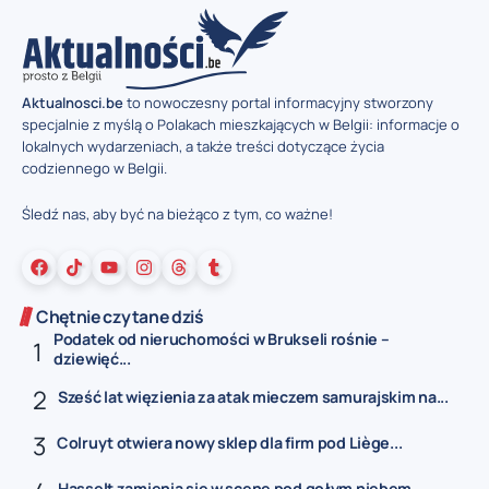
Aktualnosci.be
to nowoczesny portal informacyjny stworzony
specjalnie z myślą o Polakach mieszkających w Belgii: informacje o
lokalnych wydarzeniach, a także treści dotyczące życia
codziennego w Belgii.
Śledź nas, aby być na bieżąco z tym, co ważne!
Chętnie czytane dziś
Podatek od nieruchomości w Brukseli rośnie –
dziewięć...
Sześć lat więzienia za atak mieczem samurajskim na...
Colruyt otwiera nowy sklep dla firm pod Liège...
Hasselt zamienia się w scenę pod gołym niebem...