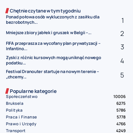
Chętnie czytane w tym tygodniu
Ponad połowa osób wykluczonych z zasiłku dla
bezrobotnych...
Mniejsze zbiory jabłek i gruszek w Belgii –...
FIFA przeprasza za wycofany plan prywatyzacji –
Infantino...
Zyski z różnic kursowych mogą uniknąć nowego
podatku...
Festival Dranouter startuje na nowym terenie –
„chcemy...
Popularne kategorie
Społeczeństwo
10006
Bruksela
6275
Polityka
5786
Praca i Finanse
5778
Prawo i Urzędy
4766
Transport
4249