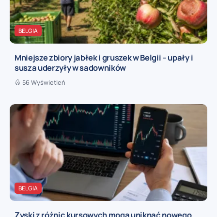
BELGIA
Mniejsze zbiory jabłek i gruszek w Belgii – upały i
susza uderzyły w sadowników
56 Wyświetleń
BELGIA
Zyski z różnic kursowych mogą uniknąć nowego