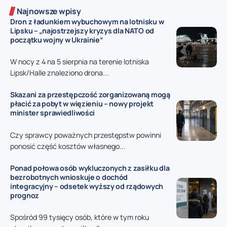
Najnowsze wpisy
Dron z ładunkiem wybuchowym na lotnisku w
Lipsku – „najostrzejszy kryzys dla NATO od
początku wojny w Ukrainie”
W nocy z 4 na 5 sierpnia na terenie lotniska
Lipsk/Halle znaleziono drona...
Skazani za przestępczość zorganizowaną mogą
płacić za pobyt w więzieniu – nowy projekt
minister sprawiedliwości
Czy sprawcy poważnych przestępstw powinni
ponosić część kosztów własnego...
Ponad połowa osób wykluczonych z zasiłku dla
bezrobotnych wnioskuje o dochód
integracyjny – odsetek wyższy od rządowych
prognoz
Spośród 99 tysięcy osób, które w tym roku