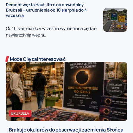
Remont węzła Haut-Ittre na obwodnicy
Brukseli – utrudnienia od 10 sierpnia do 4
września
Od 10 sierpnia do 4 września wymieniana będzie
nawierzchnia węzła...
Może Cię zainteresować
BRUKSELA
Brakuje okularów do obserwacji zaćmienia Słońca