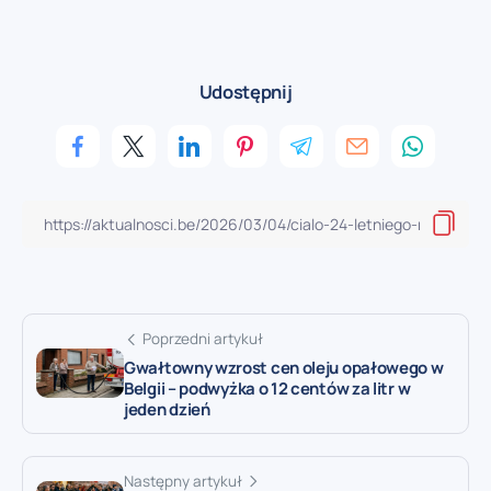
Udostępnij
Poprzedni artykuł
Gwałtowny wzrost cen oleju opałowego w
Belgii – podwyżka o 12 centów za litr w
jeden dzień
Następny artykuł