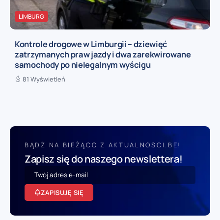
LIMBURG
Kontrole drogowe w Limburgii – dziewięć
zatrzymanych praw jazdy i dwa zarekwirowane
samochody po nielegalnym wyścigu
81 Wyświetleń
BĄDŹ NA BIEŻĄCO Z AKTUALNOSCI.BE!
Zapisz się do naszego newslettera!
ZAPISUJĘ SIĘ