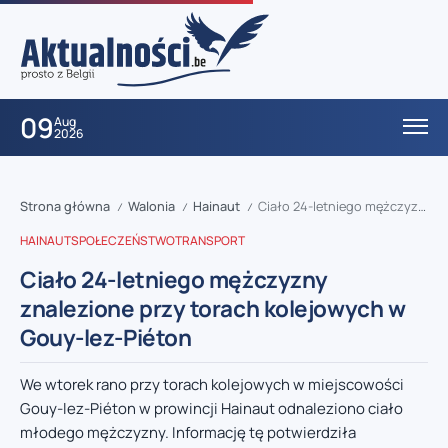
09
Aug
2026
Strona główna
Walonia
Hainaut
Ciało 24-letniego mężczyzny znalezione przy torach kolejowych w Gouy-lez-Piéton
/
/
/
HAINAUT
SPOŁECZEŃSTWO
TRANSPORT
Ciało 24-letniego mężczyzny
znalezione przy torach kolejowych w
Gouy-lez-Piéton
We wtorek rano przy torach kolejowych w miejscowości
Gouy-lez-Piéton w prowincji Hainaut odnaleziono ciało
młodego mężczyzny. Informację tę potwierdziła