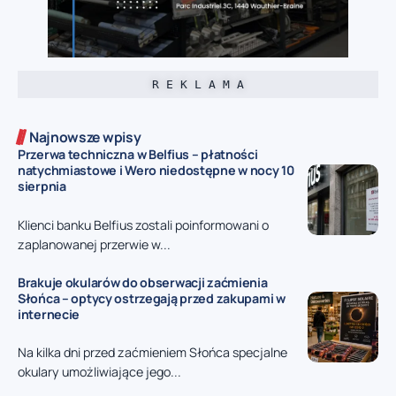
R E K L A M A
Najnowsze wpisy
Przerwa techniczna w Belfius – płatności
natychmiastowe i Wero niedostępne w nocy 10
sierpnia
Klienci banku Belfius zostali poinformowani o
zaplanowanej przerwie w...
Brakuje okularów do obserwacji zaćmienia
Słońca – optycy ostrzegają przed zakupami w
internecie
Na kilka dni przed zaćmieniem Słońca specjalne
okulary umożliwiające jego...