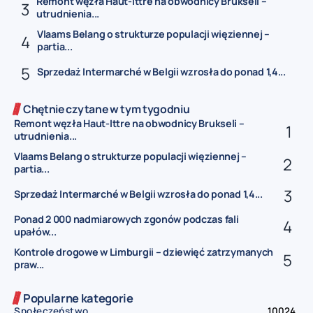
Remont węzła Haut-Ittre na obwodnicy Brukseli –
utrudnienia...
Vlaams Belang o strukturze populacji więziennej –
partia...
Sprzedaż Intermarché w Belgii wzrosła do ponad 1,4...
Chętnie czytane w tym tygodniu
Remont węzła Haut-Ittre na obwodnicy Brukseli –
utrudnienia...
Vlaams Belang o strukturze populacji więziennej –
partia...
Sprzedaż Intermarché w Belgii wzrosła do ponad 1,4...
Ponad 2 000 nadmiarowych zgonów podczas fali
upałów...
Kontrole drogowe w Limburgii – dziewięć zatrzymanych
praw...
Popularne kategorie
Społeczeństwo
10024