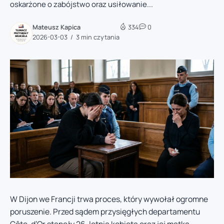
oskarżone o zabójstwo oraz usiłowanie...
Mateusz Kapica
334
0
2026-03-03
3 min czytania
W Dijon we Francji trwa proces, który wywołał ogromne
poruszenie. Przed sądem przysięgłych departamentu
Côte-d’Or stanęły 26-letnia kobieta oraz jej matka,