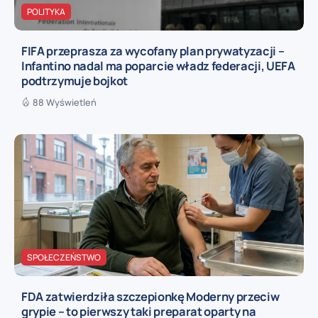
POLITYKA
FIFA przeprasza za wycofany plan prywatyzacji –
Infantino nadal ma poparcie władz federacji, UEFA
podtrzymuje bojkot
88 Wyświetleń
SPOŁECZEŃSTWO
FDA zatwierdziła szczepionkę Moderny przeciw
grypie – to pierwszy taki preparat oparty na