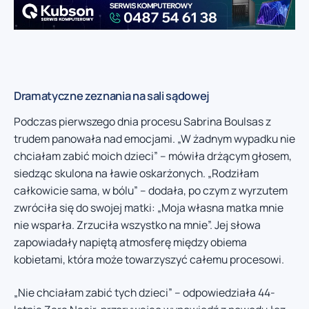
Dramatyczne zeznania na sali sądowej
Podczas pierwszego dnia procesu Sabrina Boulsas z
trudem panowała nad emocjami. „W żadnym wypadku nie
chciałam zabić moich dzieci” – mówiła drżącym głosem,
siedząc skulona na ławie oskarżonych. „Rodziłam
całkowicie sama, w bólu” – dodała, po czym z wyrzutem
zwróciła się do swojej matki: „Moja własna matka mnie
nie wsparła. Zrzuciła wszystko na mnie”. Jej słowa
zapowiadały napiętą atmosferę między obiema
kobietami, która może towarzyszyć całemu procesowi.
„Nie chciałam zabić tych dzieci” – odpowiedziała 44-