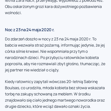
letnia Zara Nacir, przerywając wypowiedź z powodu łez.
Obu oskarżonym grozi kara dożywotniego pozbawienia
wolności.
Noc z 23 na 24 maja 2020 r.
Do zdarzeń doszło w nocy z 23 na 24 maja 2020 r. To
babcia wezwała straż pożarną, informując jedynie, że jej
córka silnie krwawi. Nie wspomniała przy tym o
narodzinach dzieci. Po przybyciu ratowników kobieta
poprosiła, aby nie rozmawiali zbyt głośno, tłumacząc, że
jej partner nie wiedział o ciąży.
Kiedy ratownicy zapytali wówczas 20-letnią Sabrinę
Boulsas, co urodziła, młoda kobieta bez słowa wskazała
torbę na zakupy schowaną za meblem. W środku
znajdowało się ciało jednego martwego noworodka oraz
drugie dziecko, które wciąż dawało oznaki życia.