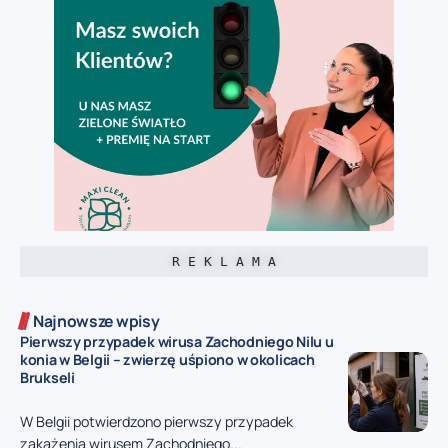
R E K L A M A
Najnowsze wpisy
Pierwszy przypadek wirusa Zachodniego Nilu u
konia w Belgii – zwierzę uśpiono w okolicach
Brukseli
W Belgii potwierdzono pierwszy przypadek
zakażenia wirusem Zachodniego...