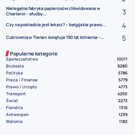
Nielegalna fabryka papierosów zlikwidowana w
Charleroi – służby...
Czy na pokładzie jest lekarz? – belgijskie prawo...
Cukrownia w Tienen świętuje 190 lat istnienia –...
Popularne kategorie
Społeczeństwo
10011
Bruksela
6280
Polityka
5786
Praca i Finanse
5779
Prawo i Urzędy
4773
Transport
4250
Świat
2273
Flandria
1316
Antwerpen
1239
Walonia
1182