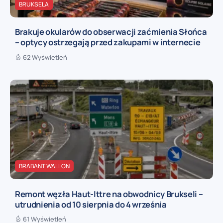
BRUKSELA
Brakuje okularów do obserwacji zaćmienia Słońca
– optycy ostrzegają przed zakupami w internecie
62 Wyświetleń
BRABANT WALLON
Remont węzła Haut-Ittre na obwodnicy Brukseli –
utrudnienia od 10 sierpnia do 4 września
61 Wyświetleń