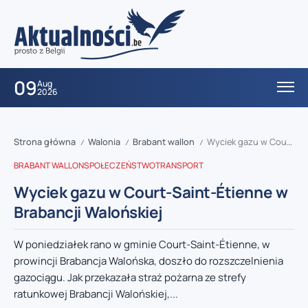
09
Aug
2026
Strona główna
Walonia
Brabant wallon
Wyciek gazu w Court-Saint-Étienne w Brabancji Walońskiej
/
/
/
BRABANT WALLON
SPOŁECZEŃSTWO
TRANSPORT
Wyciek gazu w Court-Saint-Étienne w
Brabancji Walońskiej
W poniedziałek rano w gminie Court-Saint-Étienne, w
prowincji Brabancja Walońska, doszło do rozszczelnienia
gazociągu. Jak przekazała straż pożarna ze strefy
ratunkowej Brabancji Walońskiej,...