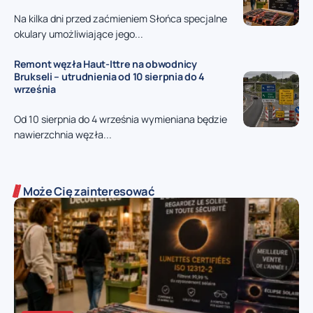
Na kilka dni przed zaćmieniem Słońca specjalne
okulary umożliwiające jego...
Remont węzła Haut-Ittre na obwodnicy
Brukseli – utrudnienia od 10 sierpnia do 4
września
Od 10 sierpnia do 4 września wymieniana będzie
nawierzchnia węzła...
Może Cię zainteresować