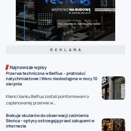
R E K L A M A
Najnowsze wpisy
Przerwa techniczna w Belfius – płatności
natychmiastowe i Wero niedostępne w nocy 10
sierpnia
Klienci banku Belfius zostali poinformowani o
zaplanowanej przerwie w...
Brakuje okularów do obserwacji zaćmienia
Słońca – optycy ostrzegają przed zakupami w
internecie