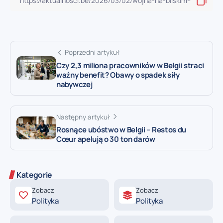
Poprzedni artykuł
Czy 2,3 miliona pracowników w Belgii straci
ważny benefit? Obawy o spadek siły
nabywczej
Następny artykuł
Rosnące ubóstwo w Belgii – Restos du
Cœur apelują o 30 ton darów
Kategorie
Zobacz
Zobacz
Polityka
Polityka