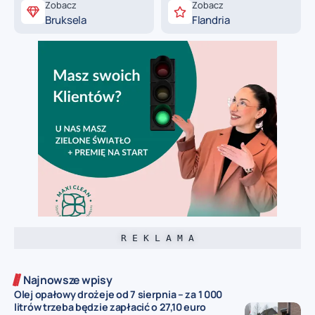
Zobacz
Zobacz
Bruksela
Flandria
R E K L A M A
Najnowsze wpisy
Olej opałowy drożeje od 7 sierpnia – za 1 000
litrów trzeba będzie zapłacić o 27,10 euro