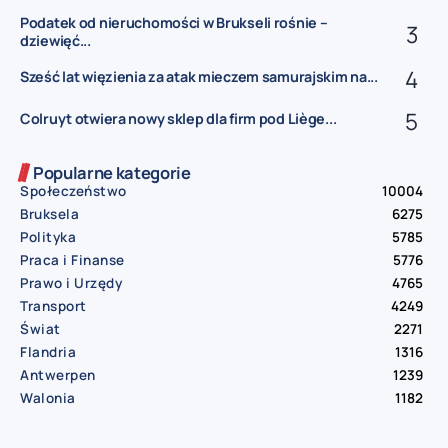
Podatek od nieruchomości w Brukseli rośnie –
dziewięć...
Sześć lat więzienia za atak mieczem samurajskim na...
Colruyt otwiera nowy sklep dla firm pod Liège...
Popularne kategorie
Społeczeństwo
10004
Bruksela
6275
Polityka
5785
Praca i Finanse
5776
Prawo i Urzędy
4765
Transport
4249
Świat
2271
Flandria
1316
Antwerpen
1239
Walonia
1182