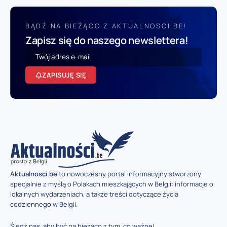
BĄDŹ NA BIEŻĄCO Z AKTUALNOSCI.BE!
Zapisz się do naszego newslettera!
ZAPISUJĘ SIĘ
Aktualnosci.be
to nowoczesny portal informacyjny stworzony
specjalnie z myślą o Polakach mieszkających w Belgii: informacje o
lokalnych wydarzeniach, a także treści dotyczące życia
codziennego w Belgii.
Śledź nas, aby być na bieżąco z tym, co ważne!