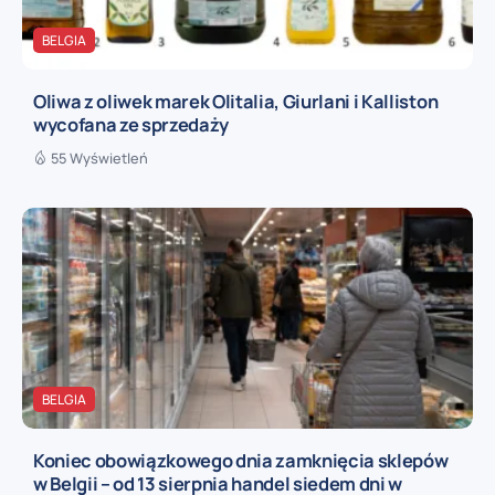
BELGIA
Oliwa z oliwek marek Olitalia, Giurlani i Kalliston
wycofana ze sprzedaży
55 Wyświetleń
BELGIA
Koniec obowiązkowego dnia zamknięcia sklepów
w Belgii – od 13 sierpnia handel siedem dni w