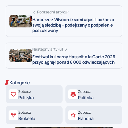
Poprzedni artykuł
Harcerze z Vilvoorde sami ugasili pożar za
swoją siedzibą – podejrzany o podpalenie
poszukiwany
Następny artykuł
Festiwal kulinarny Hasselt à la Carte 2026
przyciągnął ponad 8 000 odwiedzających
Kategorie
Zobacz
Zobacz
Polityka
Polityka
Zobacz
Zobacz
Bruksela
Flandria