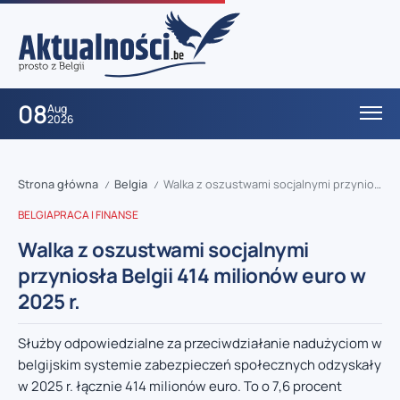
08
Aug
2026
Strona główna
Belgia
Walka z oszustwami socjalnymi przyniosła Belgii 414 milionów euro w 2025 r.
/
/
BELGIA
PRACA I FINANSE
Walka z oszustwami socjalnymi
przyniosła Belgii 414 milionów euro w
2025 r.
Służby odpowiedzialne za przeciwdziałanie nadużyciom w
belgijskim systemie zabezpieczeń społecznych odzyskały
w 2025 r. łącznie 414 milionów euro. To o 7,6 procent