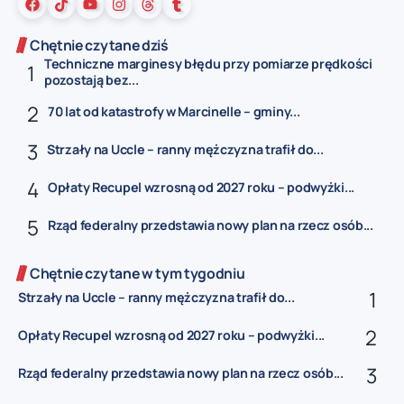
Chętnie czytane dziś
Techniczne marginesy błędu przy pomiarze prędkości
pozostają bez...
70 lat od katastrofy w Marcinelle – gminy...
Strzały na Uccle – ranny mężczyzna trafił do...
Opłaty Recupel wzrosną od 2027 roku – podwyżki...
Rząd federalny przedstawia nowy plan na rzecz osób...
Chętnie czytane w tym tygodniu
Strzały na Uccle – ranny mężczyzna trafił do...
Opłaty Recupel wzrosną od 2027 roku – podwyżki...
Rząd federalny przedstawia nowy plan na rzecz osób...