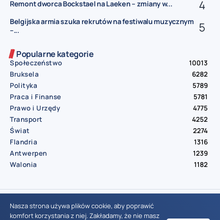
Remont dworca Bockstael na Laeken – zmiany w...
Belgijska armia szuka rekrutów na festiwalu muzycznym
–...
Popularne kategorie
Społeczeństwo
10013
Bruksela
6282
Polityka
5789
Praca i Finanse
5781
Prawo i Urzędy
4775
Transport
4252
Świat
2274
Flandria
1316
Antwerpen
1239
Walonia
1182
© Aktualnosci.be – All Right Reserved 2016-2026
Nasza strona używa plików cookie, aby poprawić
komfort korzystania z niej. Zakładamy, że nie masz