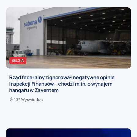
BELGIA
Rząd federalny zignorował negatywne opinie
Inspekcji Finansów – chodzi m.in. o wynajem
hangaru w Zaventem
107 Wyświetleń