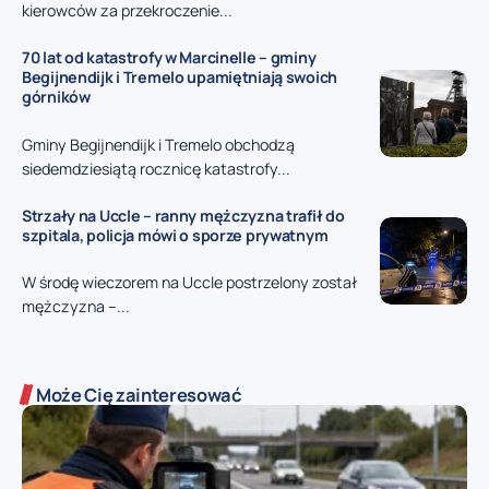
kierowców za przekroczenie...
70 lat od katastrofy w Marcinelle – gminy
Begijnendijk i Tremelo upamiętniają swoich
górników
Gminy Begijnendijk i Tremelo obchodzą
siedemdziesiątą rocznicę katastrofy...
Strzały na Uccle – ranny mężczyzna trafił do
szpitala, policja mówi o sporze prywatnym
W środę wieczorem na Uccle postrzelony został
mężczyzna –...
Może Cię zainteresować