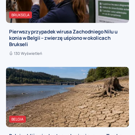
BRUKSELA
Pierwszy przypadek wirusa Zachodniego Nilu u
konia w Belgii – zwierzę uśpiono w okolicach
Brukseli
130 Wyświetleń
BELGIA