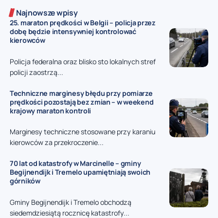
Najnowsze wpisy
25. maraton prędkości w Belgii – policja przez
dobę będzie intensywniej kontrolować
kierowców
Policja federalna oraz blisko sto lokalnych stref
policji zaostrzą...
Techniczne marginesy błędu przy pomiarze
prędkości pozostają bez zmian – w weekend
krajowy maraton kontroli
Marginesy techniczne stosowane przy karaniu
kierowców za przekroczenie...
70 lat od katastrofy w Marcinelle – gminy
Begijnendijk i Tremelo upamiętniają swoich
górników
Gminy Begijnendijk i Tremelo obchodzą
siedemdziesiątą rocznicę katastrofy...