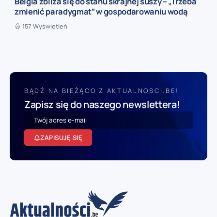
Belgia zbliża się do stanu skrajnej suszy – „Trzeba
zmienić paradygmat” w gospodarowaniu wodą
157 Wyświetleń
BĄDŹ NA BIEŻĄCO Z AKTUALNOSCI.BE!
Zapisz się do naszego newslettera!
ZAPISUJĘ SIĘ