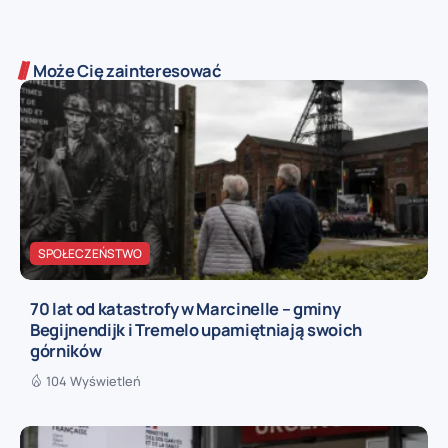
Może Cię zainteresować
SPOŁECZEŃSTWO
70 lat od katastrofy w Marcinelle – gminy
Begijnendijk i Tremelo upamiętniają swoich
górników
104 Wyświetleń