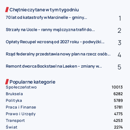
Chętnie czytane w tym tygodniu
70 lat od katastrofy w Marcinelle – gminy...
Strzały na Uccle – ranny mężczyzna trafił do...
Opłaty Recupel wzrosną od 2027 roku – podwyżki...
Rząd federalny przedstawia nowy plan na rzecz osób...
Remont dworca Bockstael na Laeken – zmiany w...
Popularne kategorie
Społeczeństwo
10013
Bruksela
6282
Polityka
5789
Praca i Finanse
5781
Prawo i Urzędy
4775
Transport
4253
Świat
2274