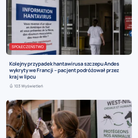
SPOŁECZEŃSTWO
Kolejny przypadek hantawirusa szczepu Andes
wykryty we Francji – pacjent podróżował przez
kraj w lipcu
103 Wyświetleń