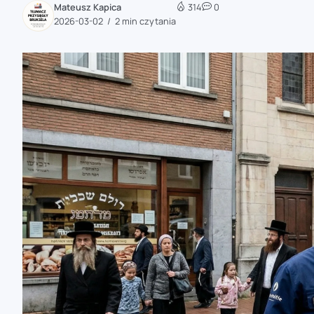
Mateusz Kapica
314
0
zaobserwuj nas
2026-03-02
2 min czytania
zaobserwuj nas
zaobserwuj nas
zaobserwuj nas