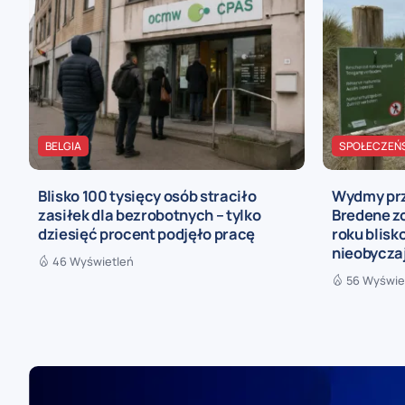
BELGIA
SPOŁECZEŃ
Blisko 100 tysięcy osób straciło
Wydmy prz
zasiłek dla bezrobotnych – tylko
Bredene z
dziesięć procent podjęło pracę
roku blis
nieobycza
46 Wyświetleń
56 Wyświe