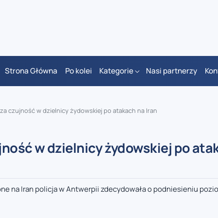
Strona Główna
Po kolei
Kategorie
Nasi partnerzy
Kon
za czujność w dzielnicy żydowskiej po atakach na Iran
jność w dzielnicy żydowskiej po ata
one na Iran policja w Antwerpii zdecydowała o podniesieniu pozi