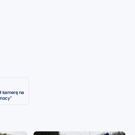
ł kamerę na
 nocy”