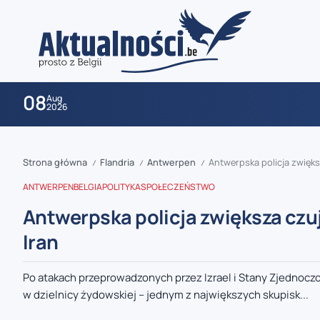
08
Aug
2026
Strona główna
Flandria
Antwerpen
Antwerpska policja zwięks
/
/
/
ANTWERPEN
BELGIA
POLITYKA
SPOŁECZEŃSTWO
Antwerpska policja zwiększa czu
Iran
zaobserwuj nas
Po atakach przeprowadzonych przez Izrael i Stany Zjednocz
w dzielnicy żydowskiej – jednym z największych skupisk...
zaobserwuj nas