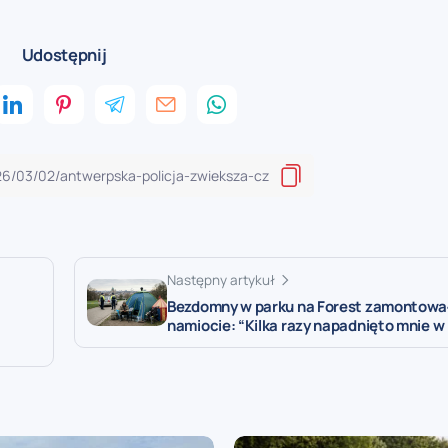
Udostępnij
Następny artykuł
Bezdomny w parku na Forest zamontowa
namiocie: “Kilka razy napadnięto mnie w