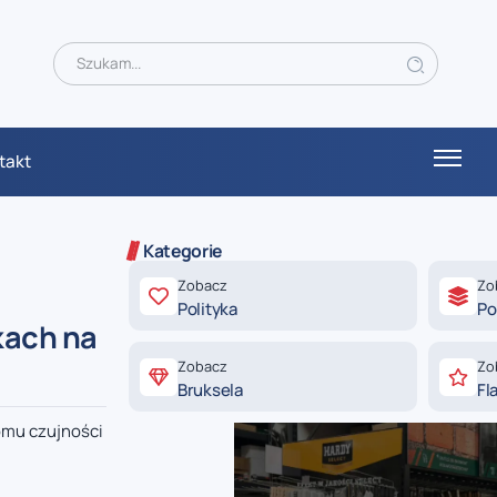
takt
Kategorie
Zobacz
Zo
Polityka
Po
kach na
Zobacz
Zo
Bruksela
Fl
omu czujności