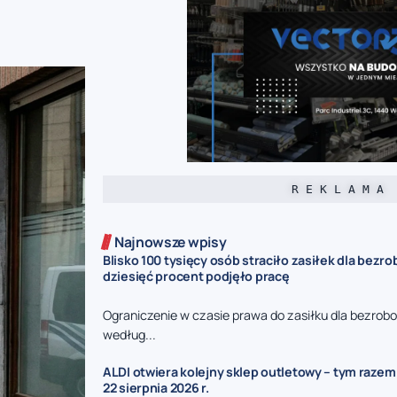
R E K L A M A
Najnowsze wpisy
Blisko 100 tysięcy osób straciło zasiłek dla bezro
dziesięć procent podjęło pracę
Ograniczenie w czasie prawa do zasiłku dla bezrob
według...
ALDI otwiera kolejny sklep outletowy – tym razem
22 sierpnia 2026 r.