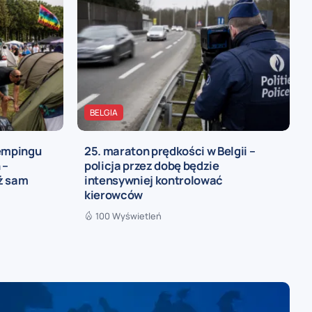
BELGIA
kempingu
25. maraton prędkości w Belgii –
 –
policja przez dobę będzie
iż sam
intensywniej kontrolować
kierowców
100 Wyświetleń