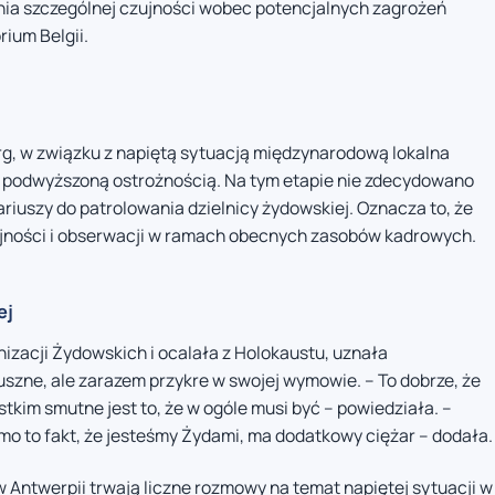
nia szczególnej czujności wobec potencjalnych zagrożeń
rium Belgii.
rg, w związku z napiętą sytuacją międzynarodową lokalna
 z podwyższoną ostrożnością. Na tym etapie nie zdecydowano
iuszy do patrolowania dzielnicy żydowskiej. Oznacza to, że
zujności i obserwacji w ramach obecnych zasobów kadrowych.
ej
nizacji Żydowskich i ocalała z Holokaustu, uznała
zne, ale zarazem przykre w swojej wymowie. – To dobrze, że
ystkim smutne jest to, że w ogóle musi być – powiedziała. –
o to fakt, że jesteśmy Żydami, ma dodatkowy ciężar – dodała.
 Antwerpii trwają liczne rozmowy na temat napiętej sytuacji w