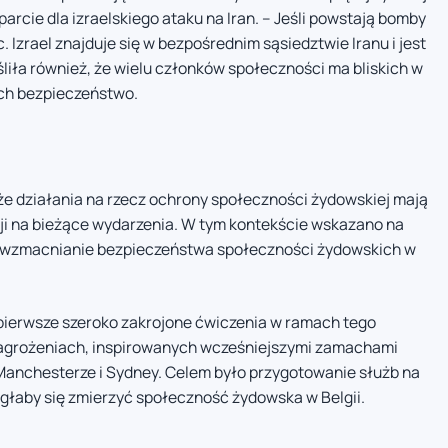
parcie dla izraelskiego ataku na Iran. – Jeśli powstają bomby
 Izrael znajduje się w bezpośrednim sąsiedztwie Iranu i jest
iła również, że wielu członków społeczności ma bliskich w
 ich bezpieczeństwo.
że działania na rzecz ochrony społeczności żydowskiej mają
kcji na bieżące wydarzenia. W tym kontekście wskazano na
st wzmacnianie bezpieczeństwa społeczności żydowskich w
pierwsze szeroko zakrojone ćwiczenia w ramach tego
zagrożeniach, inspirowanych wcześniejszymi zamachami
 Manchesterze i Sydney. Celem było przygotowanie służb na
ogłaby się zmierzyć społeczność żydowska w Belgii.