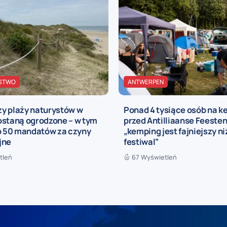
STWO
ANTWERPEN
y plaży naturystów w
Ponad 4 tysiące osób na 
ostaną ogrodzone – w tym
przed Antilliaanse Feesten
ko 50 mandatów za czyny
„kemping jest fajniejszy n
jne
festiwal”
tleń
67 Wyświetleń