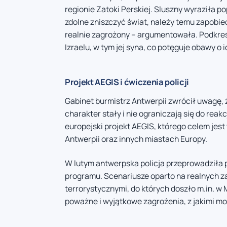
regionie Zatoki Perskiej. Sluszny wyraziła po
zdolne zniszczyć świat, należy temu zapobiec.
realnie zagrożony – argumentowała. Podkreśl
Izraelu, w tym jej syna, co potęguje obawy o
Projekt AEGIS i ćwiczenia policji
Gabinet burmistrz Antwerpii zwrócił uwagę, 
charakter stały i nie ograniczają się do rea
europejski projekt AEGIS, którego celem je
Antwerpii oraz innych miastach Europy.
W lutym antwerpska policja przeprowadziła 
programu. Scenariusze oparto na realnych 
terrorystycznymi, do których doszło m.in. w
poważne i wyjątkowe zagrożenia, z jakimi m