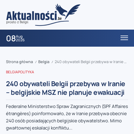
08
Aug
2026
Strona główna
Belgia
240 obywateli Belgii przebywa w Iranie – belgijskie MSZ nie planuje ewakuacji
/
/
BELGIA
POLITYKA
240 obywateli Belgii przebywa w Iranie
– belgijskie MSZ nie planuje ewakuacji
Federalne Ministerstwo Spraw Zagranicznych (SPF Affaires
étrangères) poinformowało, że w Iranie przebywa obecnie
240 osób posiadających belgijskie obywatelstwo. Mimo
gwałtownej eskalacji konfliktu...