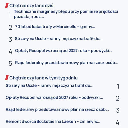
Chętnie czytane dziś
Techniczne marginesy błędu przy pomiarze prędkości
pozostają bez...
70 lat od katastrofy w Marcinelle – gminy...
Strzały na Uccle – ranny mężczyzna trafił do...
Opłaty Recupel wzrosną od 2027 roku – podwyżki...
Rząd federalny przedstawia nowy plan na rzecz osób...
Chętnie czytane w tym tygodniu
Strzały na Uccle – ranny mężczyzna trafił do...
Opłaty Recupel wzrosną od 2027 roku – podwyżki...
Rząd federalny przedstawia nowy plan na rzecz osób...
Remont dworca Bockstael na Laeken – zmiany w...