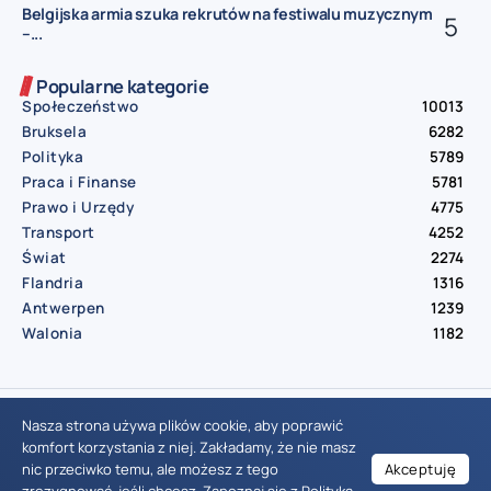
Belgijska armia szuka rekrutów na festiwalu muzycznym
–...
Popularne kategorie
Społeczeństwo
10013
Bruksela
6282
Polityka
5789
Praca i Finanse
5781
Prawo i Urzędy
4775
Transport
4252
Świat
2274
Flandria
1316
Antwerpen
1239
Walonia
1182
© Aktualnosci.be – All Right Reserved 2016-2026
Nasza strona używa plików cookie, aby poprawić
komfort korzystania z niej. Zakładamy, że nie masz
nic przeciwko temu, ale możesz z tego
Akceptuję
Wiadomości Belgia
Wydarzenia Belgia
Informacje Belgia
Nowinki Belgia
Nowości Belgia
Co w Belgii
Aktualności Belgia | Wiadomości z Belgii | Informacje dla mieszkańców Belgii | Życie w Belgii | Praca w Belgii | Prawo i przepisy w Belgii | Wydarzenia lokalne Belgia | Edukacja w Belgii | Porady dla rezydentów Belgii | Codzienne życie w Belgii | Polonia w Belgii | Aktualności społeczno-polityczne | Przewodnik dla imigrantów w Belgii | Gospodarka Belgii | Kultura i tradycje w Belgii