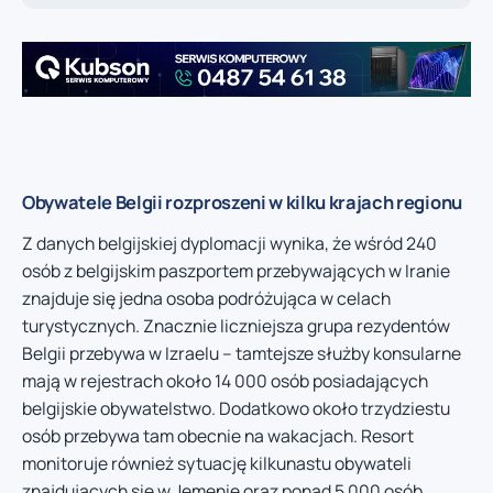
Obywatele Belgii rozproszeni w kilku krajach regionu
Z danych belgijskiej dyplomacji wynika, że wśród 240
osób z belgijskim paszportem przebywających w Iranie
znajduje się jedna osoba podróżująca w celach
turystycznych. Znacznie liczniejsza grupa rezydentów
Belgii przebywa w Izraelu – tamtejsze służby konsularne
mają w rejestrach około 14 000 osób posiadających
belgijskie obywatelstwo. Dodatkowo około trzydziestu
osób przebywa tam obecnie na wakacjach. Resort
monitoruje również sytuację kilkunastu obywateli
znajdujących się w Jemenie oraz ponad 5 000 osób