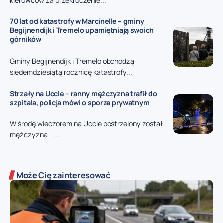
kierowców za przekroczenie...
70 lat od katastrofy w Marcinelle – gminy
Begijnendijk i Tremelo upamiętniają swoich
górników
Gminy Begijnendijk i Tremelo obchodzą
siedemdziesiątą rocznicę katastrofy...
Strzały na Uccle – ranny mężczyzna trafił do
szpitala, policja mówi o sporze prywatnym
W środę wieczorem na Uccle postrzelony został
mężczyzna –...
Może Cię zainteresować