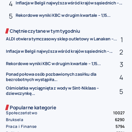
Inflacja w Belgii najwyższa wśród krajów sąsiednich –...
Rekordowe wyniki KBC w drugim kwartale – 1,15...
Chętnie czytane w tym tygodniu
ALDI otwiera tymczasowy sklep outletowy w Lanaken –...
Inflacja w Belgii najwyższa wśród krajów sąsiednich –...
Rekordowe wyniki KBC w drugim kwartale – 1,15...
Ponad połowa osób pozbawionych zasiłku dla
bezrobotnych wystąpiła...
Ośmiolatka wyciągnięta z wody w Sint-Niklaas –
dziewczynkę...
Popularne kategorie
Społeczeństwo
10027
Bruksela
6290
Praca i Finanse
5794