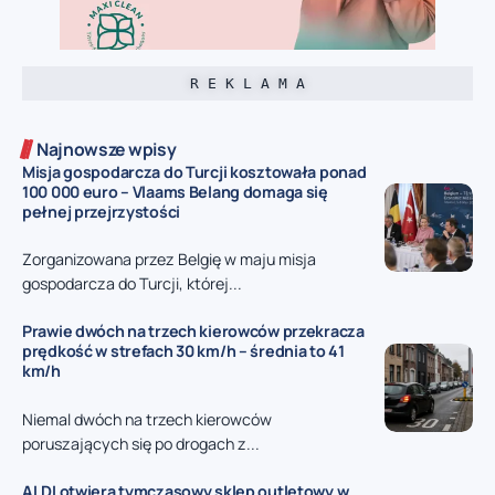
R E K L A M A
Najnowsze wpisy
Misja gospodarcza do Turcji kosztowała ponad
100 000 euro – Vlaams Belang domaga się
pełnej przejrzystości
Zorganizowana przez Belgię w maju misja
gospodarcza do Turcji, której...
Prawie dwóch na trzech kierowców przekracza
prędkość w strefach 30 km/h – średnia to 41
km/h
Niemal dwóch na trzech kierowców
poruszających się po drogach z...
ALDI otwiera tymczasowy sklep outletowy w