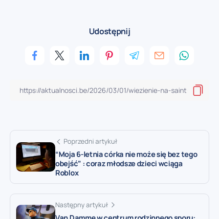
Udostępnij
Poprzedni artykuł
“Moja 6-letnia córka nie może się bez tego
obejść” : coraz młodsze dzieci wciąga
Roblox
Następny artykuł
Van Damme w centrum rodzinnego sporu: