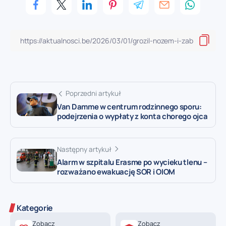
Poprzedni artykuł
Van Damme w centrum rodzinnego sporu:
podejrzenia o wypłaty z konta chorego ojca
Następny artykuł
Alarm w szpitalu Erasme po wycieku tlenu –
rozważano ewakuację SOR i OIOM
Kategorie
Zobacz
Zobacz