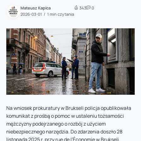
Mateusz Kapica
343
0
2026-03-01
1 min czytania
Na wniosek prokuratury w Brukseli policja opublikowała
komunikat z prośbą o pomoc w ustaleniu tożsamości
mężczyzny podejrzanego o rozbój z użyciem
niebezpiecznego narzędzia. Do zdarzenia doszło 28
listopada 2025 r. przy rue de l’Économie w Brukseli.