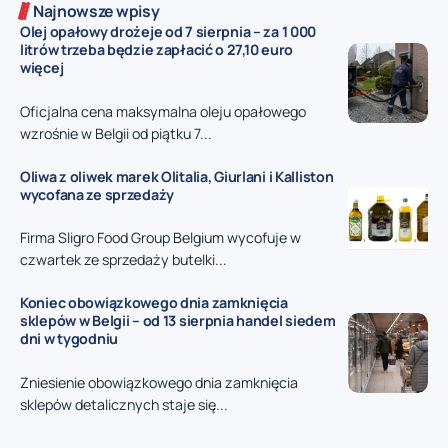
Najnowsze wpisy
Olej opałowy drożeje od 7 sierpnia – za 1 000
litrów trzeba będzie zapłacić o 27,10 euro
więcej
Oficjalna cena maksymalna oleju opałowego
wzrośnie w Belgii od piątku 7...
Oliwa z oliwek marek Olitalia, Giurlani i Kalliston
wycofana ze sprzedaży
Firma Sligro Food Group Belgium wycofuje w
czwartek ze sprzedaży butelki...
Koniec obowiązkowego dnia zamknięcia
sklepów w Belgii – od 13 sierpnia handel siedem
dni w tygodniu
Zniesienie obowiązkowego dnia zamknięcia
sklepów detalicznych staje się...