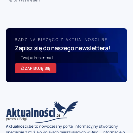
57 Wyświetleń
BĄDŹ NA BIEŻĄCO Z AKTUALNOSCI.BE!
Zapisz się do naszego newslettera!
ZAPISUJĘ SIĘ
Aktualnosci.be
to nowoczesny portal informacyjny stworzony
specjalnie z myślą o Polakach mieszkających w Belgii: informacje o