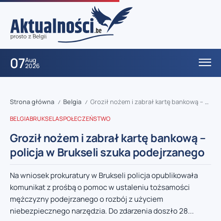
07
Aug
2026
Strona główna
Belgia
Groził nożem i zabrał kartę bankową – policja w Brukseli szuka podejrzanego
/
/
BELGIA
BRUKSELA
SPOŁECZEŃSTWO
Groził nożem i zabrał kartę bankową –
policja w Brukseli szuka podejrzanego
Na wniosek prokuratury w Brukseli policja opublikowała
komunikat z prośbą o pomoc w ustaleniu tożsamości
mężczyzny podejrzanego o rozbój z użyciem
niebezpiecznego narzędzia. Do zdarzenia doszło 28...