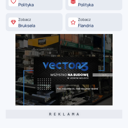
Polityka
Polityka
Zobacz
Zobacz
Bruksela
Flandria
R E K L A M A