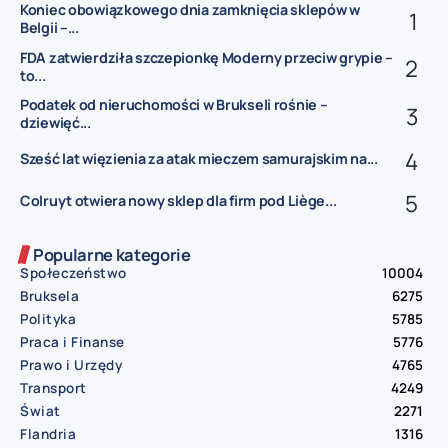
Koniec obowiązkowego dnia zamknięcia sklepów w
Belgii –...
FDA zatwierdziła szczepionkę Moderny przeciw grypie –
to...
Podatek od nieruchomości w Brukseli rośnie –
dziewięć...
Sześć lat więzienia za atak mieczem samurajskim na...
Colruyt otwiera nowy sklep dla firm pod Liège...
Popularne kategorie
Społeczeństwo
10004
Bruksela
6275
Polityka
5785
Praca i Finanse
5776
Prawo i Urzędy
4765
Transport
4249
Świat
2271
Flandria
1316