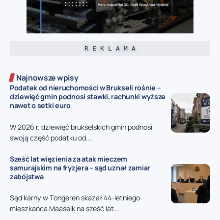
R E K L A M A
Najnowsze wpisy
Podatek od nieruchomości w Brukseli rośnie –
dziewięć gmin podnosi stawki, rachunki wyższe
nawet o setki euro
W 2026 r. dziewięć brukselskich gmin podnosi
swoją część podatku od...
Sześć lat więzienia za atak mieczem
samurajskim na fryzjera – sąd uznał zamiar
zabójstwa
Sąd karny w Tongeren skazał 44-letniego
mieszkańca Maaseik na sześć lat...