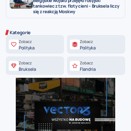
Belgijskie wojsko przejęło rosyjski
tankowiec z tzw. floty cieni – Bruksela liczy
się z reakcją Moskwy
Kategorie
Zobacz
Zobacz
Polityka
Polityka
Zobacz
Zobacz
Bruksela
Flandria