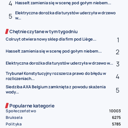
Hasselt zamienia się w scenę pod gołym niebem...
Elektryczna dorożka dla turystów uderzyła w drzewo
w...
Chętnie czytane w tym tygodniu
Colruyt otwiera nowy sklep dla firm pod Liège...
Hasselt zamienia się w scenę pod gołym niebem...
Elektryczna dorożka dla turystów uderzyła w drzewo w...
Trybunał Konstytucyjny rozszerza prawo do błędu w
rozliczeniach...
Siedziba AXA Belgium zamknięta z powodu skażenia
wody...
Popularne kategorie
Społeczeństwo
10003
Bruksela
6275
Polityka
5785