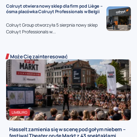
Colruyt otwiera nowy sklep dla firm pod Liège –
ósma placówka Colruyt Professionals w Belgii
Colruyt Group otworzyła 5 sierpnia nowy sklep
Colruyt Professionals w...
Może Cię zainteresować
LIMBURG
Hasselt zamienia się w scenę pod gołym niebem –
festiwal Theater op de Markt z 43 spektaklami