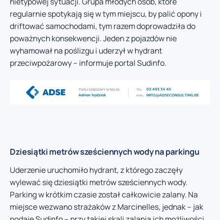
nietypowej sytuacji. Grupa młodych osób, które
regularnie spotykają się w tym miejscu, by palić opony i
driftować samochodami, tym razem doprowadziła do
poważnych konsekwencji. Jeden z pojazdów nie
wyhamował na poślizgu i uderzył w hydrant
przeciwpożarowy – informuje portal Sudinfo.
Dziesiątki metrów sześciennych wody na parkingu
Uderzenie uruchomiło hydrant, z którego zaczęły
wylewać się dziesiątki metrów sześciennych wody.
Parking w krótkim czasie został całkowicie zalany. Na
miejsce wezwano strażaków z Marcinelles, jednak – jak
podaje Sudinfo – przy takiej skali zalania ich możliwości