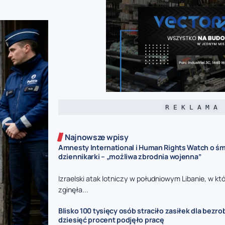
R E K L A M A
Najnowsze wpisy
Amnesty International i Human Rights Watch o śmi
dziennikarki – „możliwa zbrodnia wojenna”
Izraelski atak lotniczy w południowym Libanie, w kt
zginęła...
Blisko 100 tysięcy osób straciło zasiłek dla bezro
dziesięć procent podjęło pracę