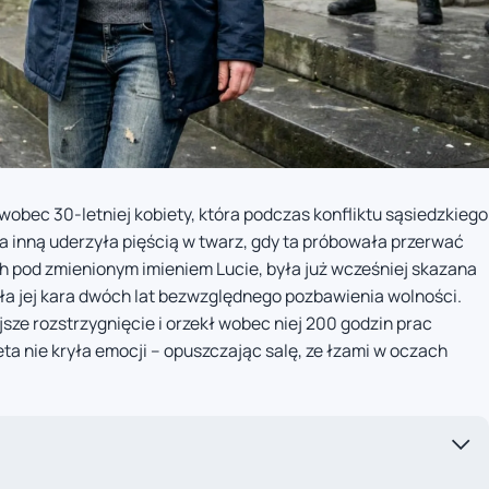
wobec 30-letniej kobiety, która podczas konfliktu sąsiedzkiego
a inną uderzyła pięścią w twarz, gdy ta próbowała przerwać
h pod zmienionym imieniem Lucie, była już wcześniej skazana
ziła jej kara dwóch lat bezwzględnego pozbawienia wolności.
sze rozstrzygnięcie i orzekł wobec niej 200 godzin prac
a nie kryła emocji – opuszczając salę, ze łzami w oczach