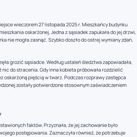
miejsce wieczorem 27 listopada 2025 r. Mieszkańcy budynku
mieszkania oskarżonej. Jedna z sąsiadek zapukała do jej drzwi,
órka nie mogła zasnąć. Szybko doszło do ostrej wymiany zdań,
częła grozić sąsiadce. Według ustaleń śledztwa zapowiadała,
uż nic do stracenia. Gdy inna kobieta próbowała rozdzielić
zez oskarżoną pięścią w twarz. Podczas rozprawy zastępca
zywdzonej zostały potwierdzone stosownym zaświadczeniem
y
tawionych faktów. Przyznała, że jej zachowanie było
wojego postępowania. Zaznaczyła również, że potrzebuje