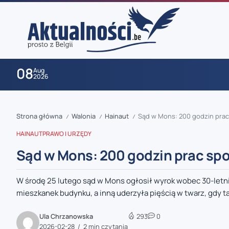
08
Aug
2026
Strona główna
Walonia
Hainaut
Sąd w Mons: 200 godzin pra
/
/
/
HAINAUT
PRAWO I URZĘDY
Sąd w Mons: 200 godzin prac sp
W środę 25 lutego sąd w Mons ogłosił wyrok wobec 30-letnie
zaobserwuj nas
mieszkanek budynku, a inną uderzyła pięścią w twarz, gdy t
zaobserwuj nas
Ula Chrzanowska
293
0
2026-02-28
2 min czytania