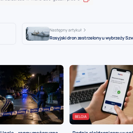
Następny artykuł
Rosyjski dron zestrzelony u wybrzeży Szw
BELGIA
a Uccle – ranny mężczyzna
Podpis elektroniczny w apl