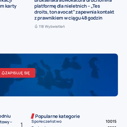
em karty
platformę dla nieletnich – „Tes
droits, ton avocat” zapewnia kontakt
z prawnikiem w ciągu 48 godzin
118 Wyświetleń
ZAPISUJĘ SIĘ
odniu
Popularne kategorie
Społeczeństwo
10015
etowy –