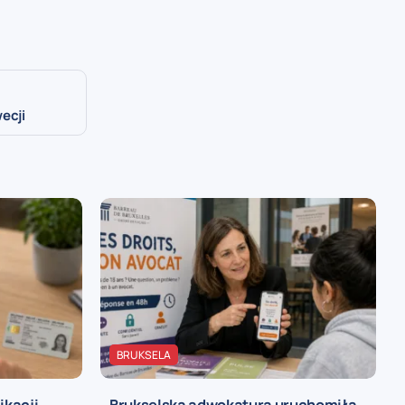
ecji
BRUKSELA
ikacji
Brukselska adwokatura uruchomiła