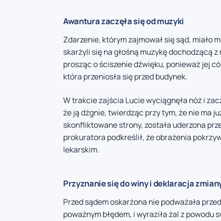
Awantura zaczęła się od muzyki
Zdarzenie, którym zajmował się sąd, miało 
skarżyli się na głośną muzykę dochodzącą z 
prosząc o ściszenie dźwięku, ponieważ jej c
która przeniosła się przed budynek.
W trakcie zajścia Lucie wyciągnęła nóż i za
że ją dźgnie, twierdząc przy tym, że nie ma j
skonfliktowane strony, została uderzona pr
prokuratora podkreślił, że obrażenia pokr
lekarskim.
Przyznanie się do winy i deklaracja zmian
Przed sądem oskarżona nie podważała przeds
poważnym błędem, i wyraziła żal z powodu s