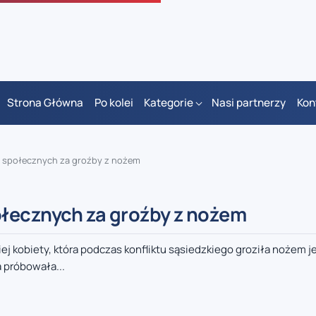
Strona Główna
Po kolei
Kategorie
Nasi partnerzy
Kon
c społecznych za groźby z nożem
ołecznych za groźby z nożem
j kobiety, która podczas konfliktu sąsiedzkiego groziła nożem j
a próbowała...