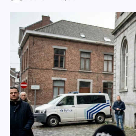
zaobserwuj nas
zaobserwuj nas
zaobserwuj nas
zaobserwuj nas