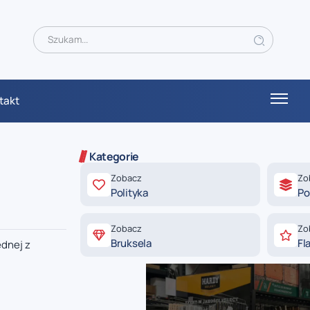
takt
Kategorie
Zobacz
Zo
Polityka
Po
Zobacz
Zo
Bruksela
Fl
ednej z