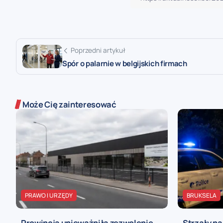
Poprzedni artykuł
Spór o palarnie w belgijskich firmach
Może Cię zainteresować
PRAWO I URZĘDY
BRUKSELA
Prowincja unieważniła zezwolenie
Strzały n