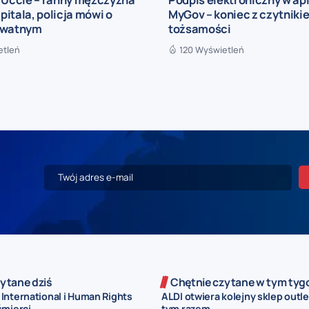
zpitala, policja mówi o
MyGov – koniec z czytniki
ywatnym
tożsamości
etleń
120 Wyświetleń
ytane dziś
Chętnie czytane w tym tyg
International i Human Rights
ALDI otwiera kolejny sklep outl
mierci...
tym razem...