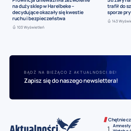
na duży sklep w Harelbeke –
trafił do s
decydujące okazały się kwestie
sporze pr
ruchu i bezpieczeństwa
143 Wyświ
103 Wyświetleń
BĄDŹ NA BIEŻĄCO Z AKTUALNOSCI.BE!
Zapisz się do naszego newslettera!
Chętnie cz
Amnesty 
Watch o ś