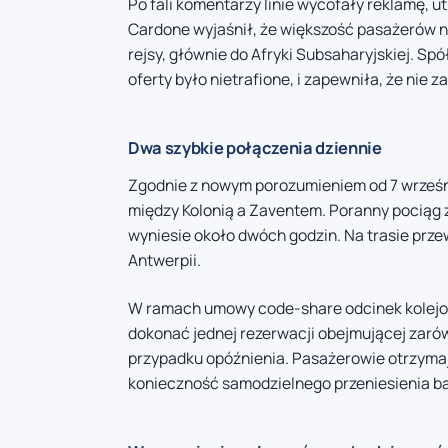
Po fali komentarzy linie wycofały reklamę, 
Cardone wyjaśnił, że większość pasażerów na 
rejsy, głównie do Afryki Subsaharyjskiej. S
oferty było nietrafione, i zapewniła, że nie
Dwa szybkie połączenia dziennie
Zgodnie z nowym porozumieniem od 7 wrześn
między Kolonią a Zaventem. Poranny pociąg z 
wyniesie około dwóch godzin. Na trasie prze
Antwerpii.
W ramach umowy code-share odcinek kolejowy
dokonać jednej rezerwacji obejmującej zarówn
przypadku opóźnienia. Pasażerowie otrzyma
konieczność samodzielnego przeniesienia ba