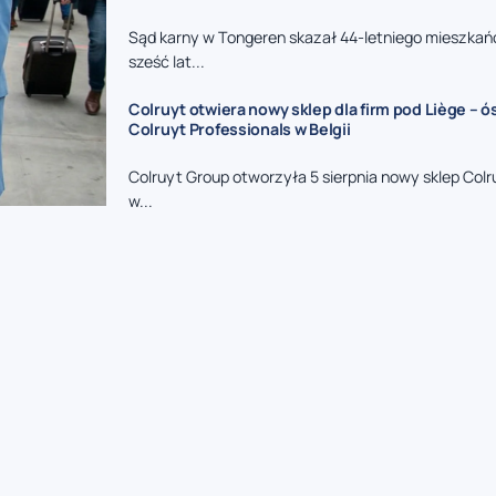
Sąd karny w Tongeren skazał 44-letniego mieszkań
sześć lat...
Colruyt otwiera nowy sklep dla firm pod Liège – 
Colruyt Professionals w Belgii
Colruyt Group otworzyła 5 sierpnia nowy sklep Colr
w...