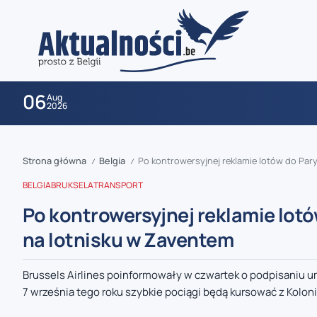
06
Aug
2026
Strona główna
Belgia
Po kontrowersyjnej reklamie lotów do Pary
/
/
BELGIA
BRUKSELA
TRANSPORT
Po kontrowersyjnej reklamie lotó
na lotnisku w Zaventem
zaobserwuj nas
Brussels Airlines poinformowały w czwartek o podpisaniu
7 września tego roku szybkie pociągi będą kursować z Kolonii
zaobserwuj nas