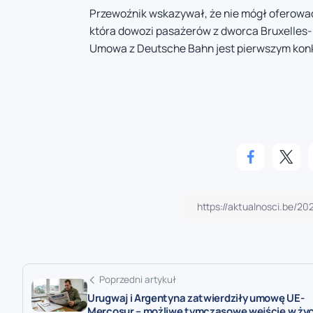
Przewoźnik wskazywał, że nie mógł oferowa
która dowozi pasażerów z dworca Bruxelles-M
Umowa z Deutsche Bahn jest pierwszym konkr
Poprzedni artykuł
Urugwaj i Argentyna zatwierdziły umowę UE-
Mercosur – możliwe tymczasowe wejście w życ