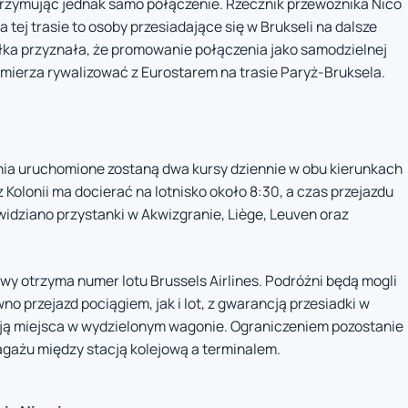
utrzymując jednak samo połączenie. Rzecznik przewoźnika Nico
tej trasie to osoby przesiadające się w Brukseli na dalsze
półka przyznała, że promowanie połączenia jako samodzielnej
 zamierza rywalizować z Eurostarem na trasie Paryż-Bruksela.
ia uruchomione zostaną dwa kursy dziennie w obu kierunkach
Kolonii ma docierać na lotnisko około 8:30, a czas przejazdu
widziano przystanki w Akwizgranie, Liège, Leuven oraz
 otrzyma numer lotu Brussels Airlines. Podróżni będą mogli
o przejazd pociągiem, jak i lot, z gwarancją przesiadki w
ją miejsca w wydzielonym wagonie. Ograniczeniem pozostanie
gażu między stacją kolejową a terminalem.