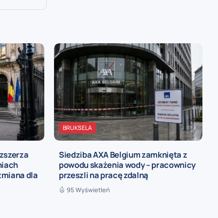
BRUKSELA
ozszerza
Siedziba AXA Belgium zamknięta z
niach
powodu skażenia wody – pracownicy
zmiana dla
przeszli na pracę zdalną
95 Wyświetleń