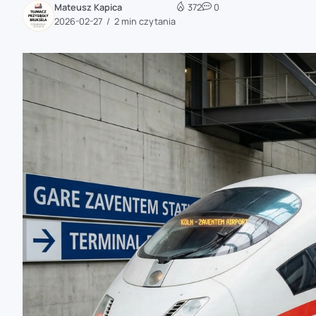
Mateusz Kapica
372
0
zaobserwuj nas
2026-02-27
2 min czytania
zaobserwuj nas
zaobserwuj nas
zaobserwuj nas