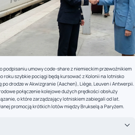
k o podpisaniu umowy code-share z niemieckim przewoźnikiem
 roku szybkie pociągi będą kursować z Kolonii na lotnisko
ę po drodze w Akwizgranie (Aachen), Liège, Leuven i Antwerpii.
arodowe połączenie kolejowe dużych prędkości obsłuży
ązanie, o które zarządzający lotniskiem zabiegali od lat.
anej promocją krótkich lotów między Brukselą a Paryżem.