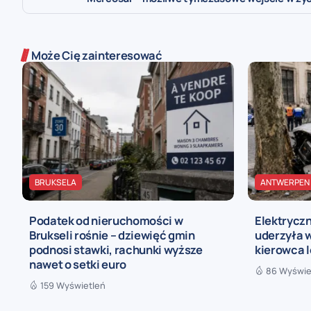
Może Cię zainteresować
BRUKSELA
ANTWERPEN
Podatek od nieruchomości w
Elektryczn
Brukseli rośnie – dziewięć gmin
uderzyła w
podnosi stawki, rachunki wyższe
kierowca 
nawet o setki euro
86 Wyświe
159 Wyświetleń