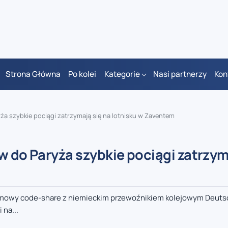
Strona Główna
Po kolei
Kategorie
Nasi partnerzy
Kon
ża szybkie pociągi zatrzymają się na lotnisku w Zaventem
w do Paryża szybkie pociągi zatrzym
 umowy code-share z niemieckim przewoźnikiem kolejowym Deuts
 na...