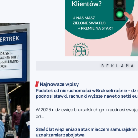
R E K L A M A
Najnowsze wpisy
Podatek od nieruchomości w Brukseli rośnie – dz
podnosi stawki, rachunki wyższe nawet o setki eu
W 2026 r. dziewięć brukselskich gmin podnosi swoj
od...
Sześć lat więzienia za atak mieczem samurajskim n
uznał zamiar zabójstwa