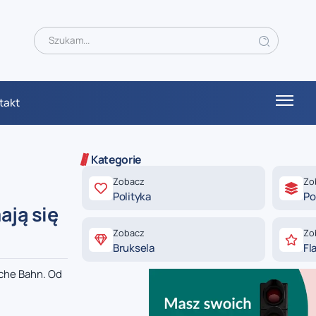
takt
Kategorie
Zobacz
Zo
Polityka
Po
ają się
Zobacz
Zo
Bruksela
Fl
che Bahn. Od