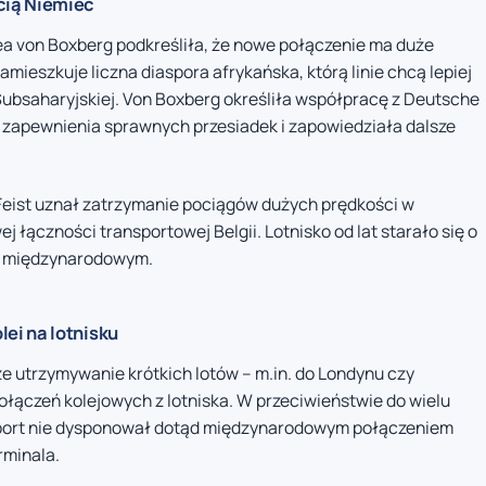
cią Niemiec
ea von Boxberg podkreśliła, że nowe połączenie ma duże
ieszkuje liczna diaspora afrykańska, którą linie chcą lepiej
 Subsaharyjskiej. Von Boxberg określiła współpracę z Deutsche
 zapewnienia sprawnych przesiadek i zapowiedziała dalsze
 Feist uznał zatrzymanie pociągów dużych prędkości w
 łączności transportowej Belgii. Lotnisko od lat starało się o
gu międzynarodowym.
ei na lotnisku
e utrzymywanie krótkich lotów – m.in. do Londynu czy
ołączeń kolejowych z lotniska. W przeciwieństwie do wielu
irport nie dysponował dotąd międzynarodowym połączeniem
rminala.