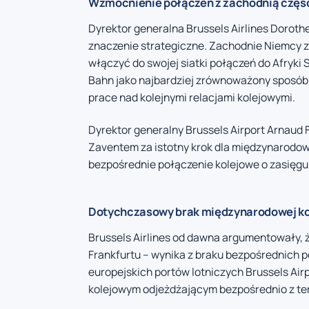
Wzmocnienie połączeń z zachodnią częś
Dyrektor generalna Brussels Airlines Doroth
znaczenie strategiczne. Zachodnie Niemcy zam
włączyć do swojej siatki połączeń do Afryki
Bahn jako najbardziej zrównoważony sposób
prace nad kolejnymi relacjami kolejowymi.
Dyrektor generalny Brussels Airport Arnaud
Zaventem za istotny krok dla międzynarodowej
bezpośrednie połączenie kolejowe o zasię
Dotychczasowy brak międzynarodowej kol
Brussels Airlines od dawna argumentowały, ż
Frankfurtu – wynika z braku bezpośrednich p
europejskich portów lotniczych Brussels A
kolejowym odjeżdżającym bezpośrednio z te