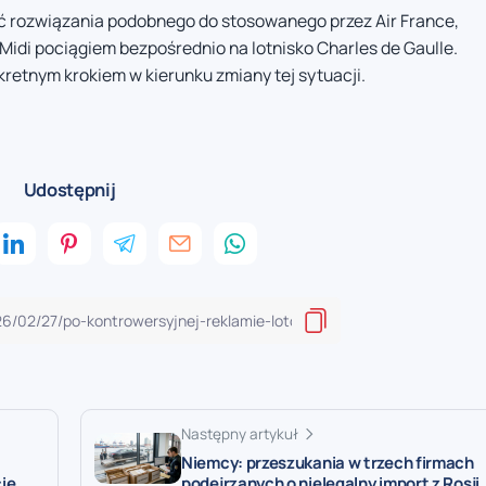
ć rozwiązania podobnego do stosowanego przez Air France,
idi pociągiem bezpośrednio na lotnisko Charles de Gaulle.
etnym krokiem w kierunku zmiany tej sytuacji.
Udostępnij
Następny artykuł
Niemcy: przeszukania w trzech firmach
ie
podejrzanych o nielegalny import z Rosji