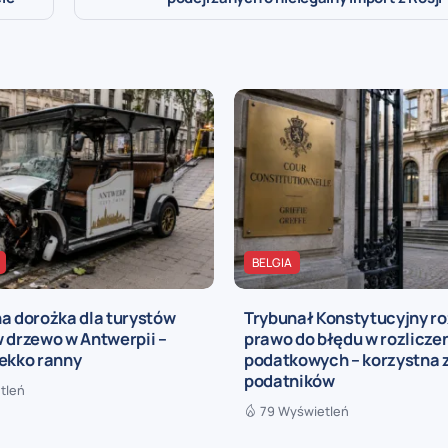
BELGIA
a dorożka dla turystów
Trybunał Konstytucyjny r
 drzewo w Antwerpii –
prawo do błędu w rozlicze
lekko ranny
podatkowych – korzystna 
podatników
tleń
79 Wyświetleń