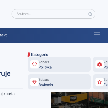
takt
Kategorie
Zobacz
Zo
Polityka
Po
ruje
Zobacz
Zo
Bruksela
Fl
uje portal