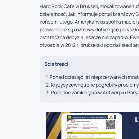
Hard Rock Cafe w Brukseli, zlokalizowane tu
działalność. Jak informuje portal branżowy 
końcem lutego. Amerykańska spółka macierzy
prowadzone są rozmowy dotyczące przyszłośc
ostateczna decyzja jeszcze nie zapadła. Ew
otwarcia w 2012 r. brukselski oddział sieci a
Spis treści
Ponad dziesięć lat nieprzerwanych strat
Kryzysy zewnętrzne pogłębiły problemy
Podobne zamknięcia w Antwerpii i Pary