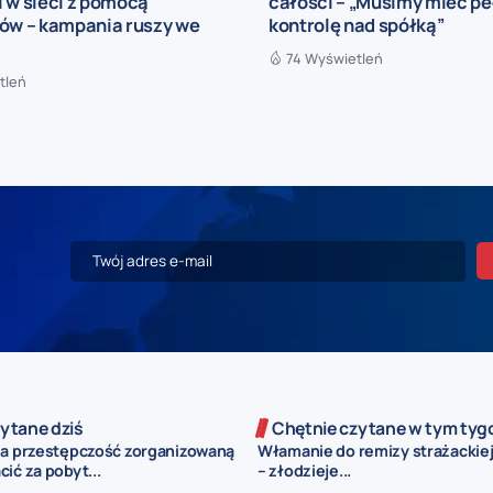
 w sieci z pomocą
całości – „Musimy mieć p
rów – kampania ruszy we
kontrolę nad spółką”
74 Wyświetleń
tleń
ytane dziś
Chętnie czytane w tym tyg
za przestępczość zorganizowaną
Włamanie do remizy strażackiej
ić za pobyt...
– złodzieje...