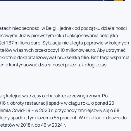
 latach nieobecności w Belgii, jednak od początku działalności
ansowymi. Już w pierwszym roku funkcjonowania belgijska
i 1,37 miliona euro. Sytuacja nie uległa poprawie w kolejnych
itałów własnych przekroczył 10 milionów euro. Aby utrzymać
lokrotnie dokapitalizowywał brukselską filię. Bez tego wsparcia
nie kontynuować działalności przez tak długi czas.
 się kolejne wstrząsy o charakterze zewnętrznym. Po
6 r. obroty restauracji spadły w ciągu roku o ponad 20
demia Covid-19 – w 2020 r. przychody zmniejszyły się o 68
ejny spadek, tym razem o 55 procent. W rezultacie doszło do
etatów w 2018 r. do 46 w 2024 r.