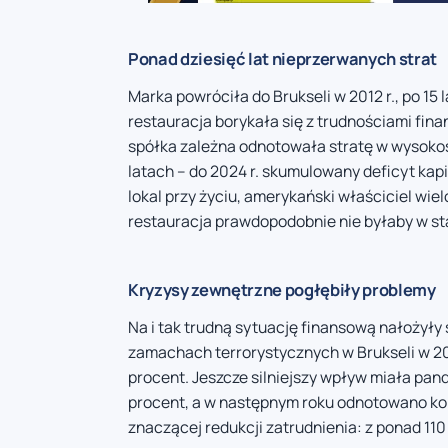
Ponad dziesięć lat nieprzerwanych strat
Marka powróciła do Brukseli w 2012 r., po 15
restauracja borykała się z trudnościami fin
spółka zależna odnotowała stratę w wysokośc
latach – do 2024 r. skumulowany deficyt kap
lokal przy życiu, amerykański właściciel wie
restauracja prawdopodobnie nie byłaby w sta
Kryzysy zewnętrzne pogłębiły problemy
Na i tak trudną sytuację finansową nałożyły
zamachach terrorystycznych w Brukseli w 201
procent. Jeszcze silniejszy wpływ miała pan
procent, a w następnym roku odnotowano kol
znaczącej redukcji zatrudnienia: z ponad 110 