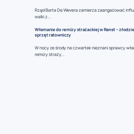
Rząd Barta De Wevera zamierza zaangażować infl
walki z...
Włamanie do remizy strażackiej w Ranst – złodzie
sprzęt ratowniczy
W nocy ze środy na czwartek nieznani sprawcy włam
remizy straży...