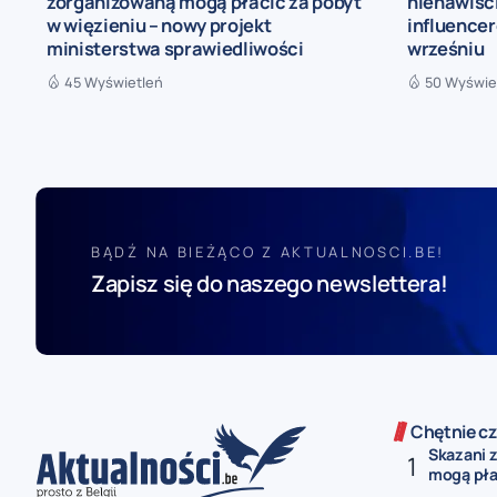
zorganizowaną mogą płacić za pobyt
nienawiści
w więzieniu – nowy projekt
influence
ministerstwa sprawiedliwości
wrześniu
45 Wyświetleń
50 Wyświe
BĄDŹ NA BIEŻĄCO Z AKTUALNOSCI.BE!
Zapisz się do naszego newslettera!
Chętnie cz
Skazani 
mogą płac