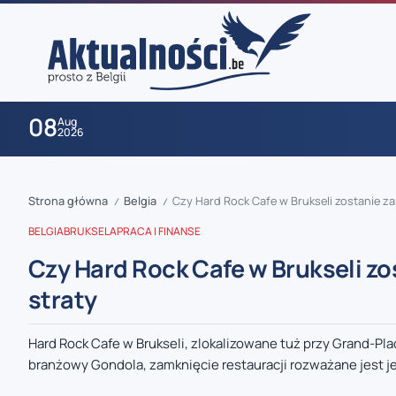
08
Aug
2026
Strona główna
Belgia
Czy Hard Rock Cafe w Brukseli zostanie za
/
/
BELGIA
BRUKSELA
PRACA I FINANSE
Czy Hard Rock Cafe w Brukseli zo
straty
zaobserwuj nas
Hard Rock Cafe w Brukseli, zlokalizowane tuż przy Grand-Pla
branżowy Gondola, zamknięcie restauracji rozważane jest je
zaobserwuj nas