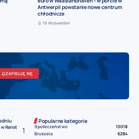
ełną
euro w Waaslandhaven – w porcie w
Antwerpii powstanie nowe centrum
chłodnicze
76 Wyświetleń
ZAPISUJĘ SIĘ
odniu
Popularne kategorie
Społeczeństwo
10018
 w Ranst
Bruksela
6284