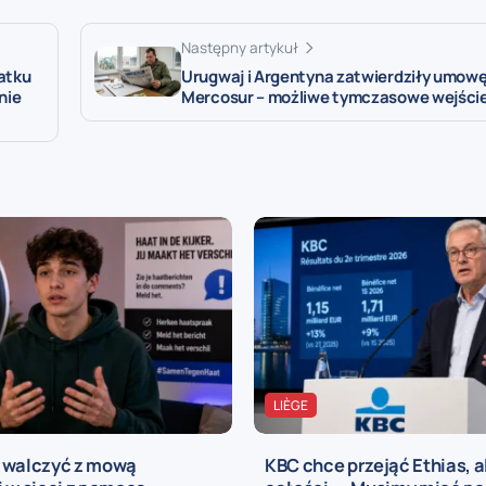
Następny artykuł
atku
Urugwaj i Argentyna zatwierdziły umowę
nie
Mercosur – możliwe tymczasowe wejście
LIÈGE
 walczyć z mową
KBC chce przejąć Ethias, a