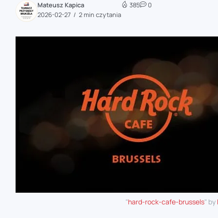
Mateusz Kapica
385
0
zaobserwuj nas
2026-02-27
2 min czytania
zaobserwuj nas
zaobserwuj nas
zaobserwuj nas
"
hard-rock-cafe-brussels
" by