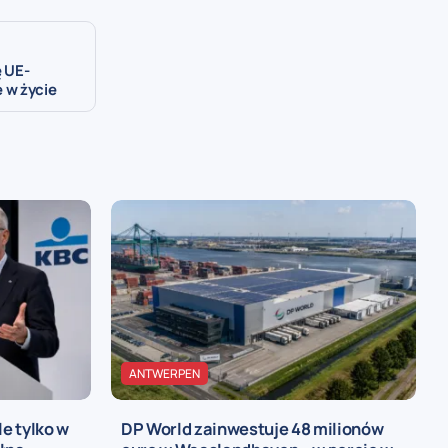
 UE-
 w życie
ANTWERPEN
le tylko w
DP World zainwestuje 48 milionów