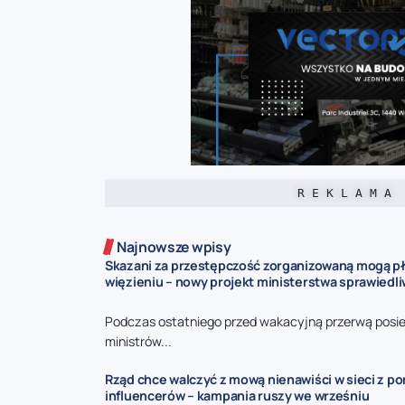
R E K L A M A
Najnowsze wpisy
Skazani za przestępczość zorganizowaną mogą pł
więzieniu – nowy projekt ministerstwa sprawiedl
Podczas ostatniego przed wakacyjną przerwą posie
ministrów...
Rząd chce walczyć z mową nienawiści w sieci z p
influencerów – kampania ruszy we wrześniu