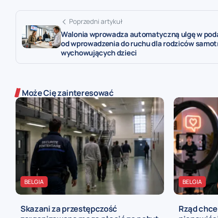
Poprzedni artykuł
Walonia wprowadza automatyczną ulgę w pod
od wprowadzenia do ruchu dla rodziców samot
wychowujących dzieci
Może Cię zainteresować
BELGIA
BELGIA
Skazani za przestępczość
Rząd chce