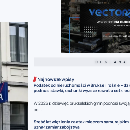
R E K L A M A
Najnowsze wpisy
Podatek od nieruchomości w Brukseli rośnie – dz
podnosi stawki, rachunki wyższe nawet o setki eu
W 2026 r. dziewięć brukselskich gmin podnosi swoj
od...
Sześć lat więzienia za atak mieczem samurajskim n
uznał zamiar zabójstwa