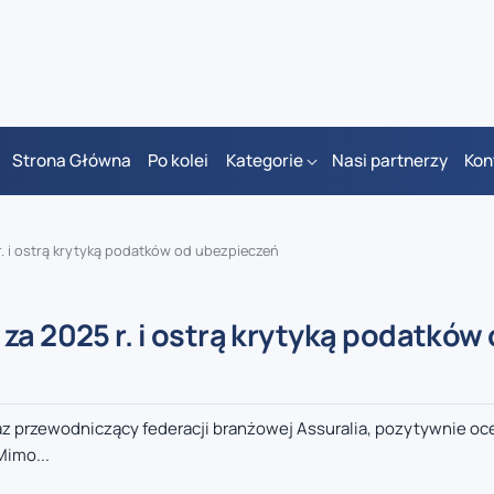
Strona Główna
Po kolei
Kategorie
Nasi partnerzy
Kon
. i ostrą krytyką podatków od ubezpieczeń
za 2025 r. i ostrą krytyką podatków
az przewodniczący federacji branżowej Assuralia, pozytywnie oc
Mimo...