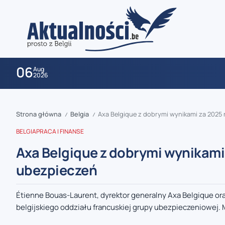
06
Aug
2026
Strona główna
Belgia
Axa Belgique z dobrymi wynikami za 2025 r
/
/
BELGIA
PRACA I FINANSE
Axa Belgique z dobrymi wynikami 
ubezpieczeń
zaobserwuj nas
Étienne Bouas-Laurent, dyrektor generalny Axa Belgique or
belgijskiego oddziału francuskiej grupy ubezpieczeniowej. 
zaobserwuj nas