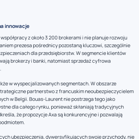
na innowacje
 współpracy z około 3 200 brokerami i nie planuje rozwoju
aniem prezesa pośrednicy pozostaną kluczowi, szczególnie
ezpieczeniach dla przedsiębiorstw. W segmencie klientów
ają brokerzy i banki, natomiast sprzedaż cyfrowa
.
 także w wyspecjalizowanych segmentach. W obszarze
strategiczne partnerstwo z francuskim neoubezpieczycielem
nych w Belgii. Bouas-Laurent nie postrzega tego jako
stne dla całego rynku, ponieważ skłaniają tradycyjnych
dkreśla, że propozycje Axa są konkurencyjne i pozwalają
 podmiotem.
ych ubezpieczenia, dywersyfikujących swoje przychody, nie