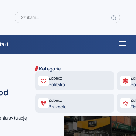
takt
Kategorie
Zobacz
Zo
Polityka
Po
 od
Zobacz
Zo
Bruksela
Fl
enia sytuację