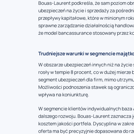
Bouas-Laurent podkreśla, że sam poziom obro
ubezpieczeń na życie i sprzedaży za pośred
przepływy kapitałowe, które w minionym roku
sprawne zarządzanie działalnością handlową
że model bancassurance stosowany przez ko
Trudniejsze warunki w segmencie mająt
W obszarze ubezpieczeń innych niż na życie
rosły w tempie 8 procent, co w dużej mierze
segment ubezpieczeń dla firm, mimo utrzymuj
Możliwości podnoszenia stawek są ograniczon
wpływa na koniunkturę.
W segmencie klientów indywidualnych baza A
dalszego rozwoju. Bouas-Laurent zaznacza j
kosztem jakości portfela. Dyscyplina w zakre
oferta ma być precyzyjnie dopasowana do rz