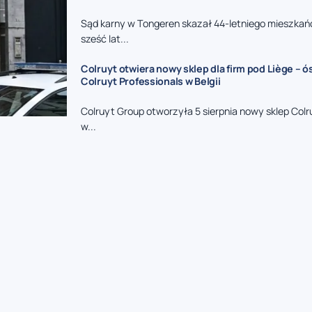
Sąd karny w Tongeren skazał 44-letniego mieszkań
sześć lat...
Colruyt otwiera nowy sklep dla firm pod Liège – 
Colruyt Professionals w Belgii
Colruyt Group otworzyła 5 sierpnia nowy sklep Colr
w...