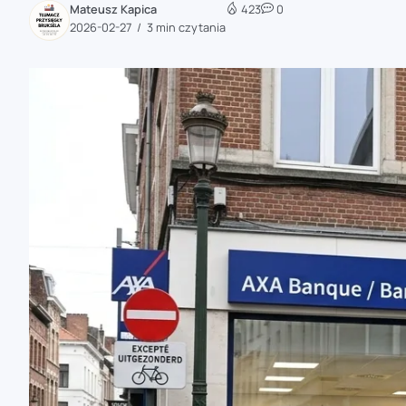
Mateusz Kapica
423
0
zaobserwuj nas
2026-02-27
3 min czytania
zaobserwuj nas
zaobserwuj nas
zaobserwuj nas