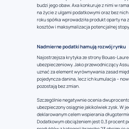
budzi jego obaw. Axa konkuruje z nimi w ram
na życie z ulgami podatkowymi oraz bez nich 
roku spółka wprowadziła produkt oparty na 
kosztów i maksymalizacja potencjalnej stopy
Nadmierne podatki hamują rozwój rynku
Najostrzejsza krytyka ze strony Bouas-Laur
ubezpieczeniowy. Jako przewodniczący Assu
uznać za element wyrównywania zasad między
pojedyncza danina, lecz ich kumulacja – n
pozostają bez zmian.
Szczególnie negatywnie ocenia dwuprocentow
ubezpieczony osiągnie jakikolwiek zysk. W je
deklarowanym celem wspierania długotermin
Dodatkowym obciążeniem jest 0,3 procent 
produktów z kategorii branche 23 obejmuje o