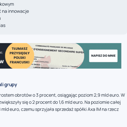
ątkowym
ć na innowacje
u
ias
li grupy
zrostem obrotów o 3 procent, osiągając poziom 2,9 mld euro. W
iększyły się o 2 procent do 1,6 mld euro. Na poziomie całej
 mld euro, czemu sprzyjała sprzedaż spółki Axa IM na rzecz