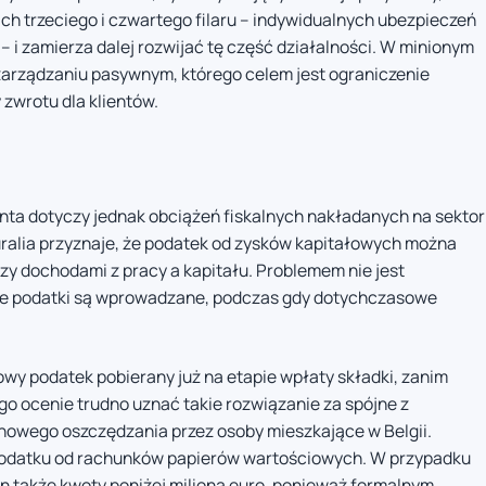
ach trzeciego i czwartego filaru – indywidualnych ubezpieczeń
– i zamierza dalej rozwijać tę część działalności. W minionym
zarządzaniu pasywnym, którego celem jest ograniczenie
 zwrotu dla klientów.
enta dotyczy jednak obciążeń fiskalnych nakładanych na sektor
ralia przyznaje, że podatek od zysków kapitałowych można
 dochodami z pracy a kapitału. Problemem nie jest
owe podatki są wprowadzane, podczas gdy dotychczasowe
y podatek pobierany już na etapie wpłaty składki, zanim
go ocenie trudno uznać takie rozwiązanie za spójne z
owego oszczędzania przez osoby mieszkające w Belgii.
podatku od rachunków papierów wartościowych. W przypadku
n także kwoty poniżej miliona euro, ponieważ formalnym