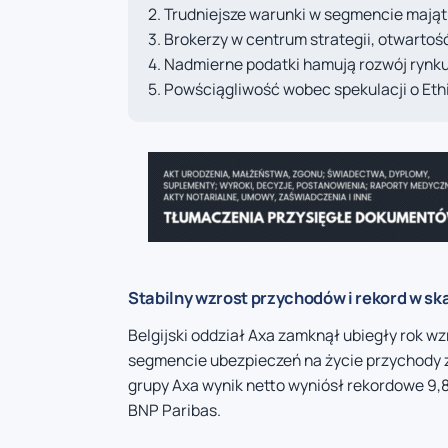
Trudniejsze warunki w segmencie maj
Brokerzy w centrum strategii, otwartoś
Nadmierne podatki hamują rozwój rynk
Powściągliwość wobec spekulacji o Eth
Stabilny wzrost przychodów i rekord w ska
Belgijski oddział Axa zamknął ubiegły rok w
segmencie ubezpieczeń na życie przychody zw
grupy Axa wynik netto wyniósł rekordowe 9,8
BNP Paribas.