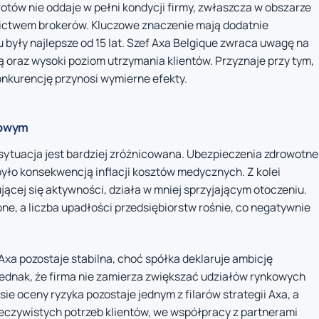
tów nie oddaje w pełni kondycji firmy, zwłaszcza w obszarze
nictwem brokerów. Kluczowe znaczenie mają dodatnie
 były najlepsze od 15 lat. Szef Axa Belgique zwraca uwagę na
 oraz wysoki poziom utrzymania klientów. Przyznaje przy tym,
nkurencję przynosi wymierne efekty.
kowym
 sytuacja jest bardziej zróżnicowana. Ubezpieczenia zdrowotne
 było konsekwencją inflacji kosztów medycznych. Z kolei
ącej się aktywności, działa w mniej sprzyjającym otoczeniu.
e, a liczba upadłości przedsiębiorstw rośnie, co negatywnie
xa pozostaje stabilna, choć spółka deklaruje ambicję
ednak, że firma nie zamierza zwiększać udziałów rynkowych
sie oceny ryzyka pozostaje jednym z filarów strategii Axa, a
eczywistych potrzeb klientów, we współpracy z partnerami