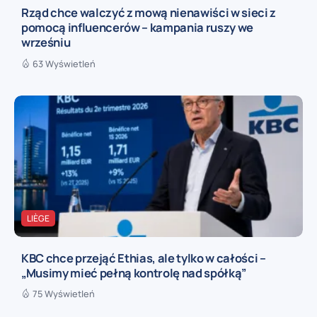
Rząd chce walczyć z mową nienawiści w sieci z
pomocą influencerów – kampania ruszy we
wrześniu
63 Wyświetleń
LIÈGE
KBC chce przejąć Ethias, ale tylko w całości –
„Musimy mieć pełną kontrolę nad spółką”
75 Wyświetleń