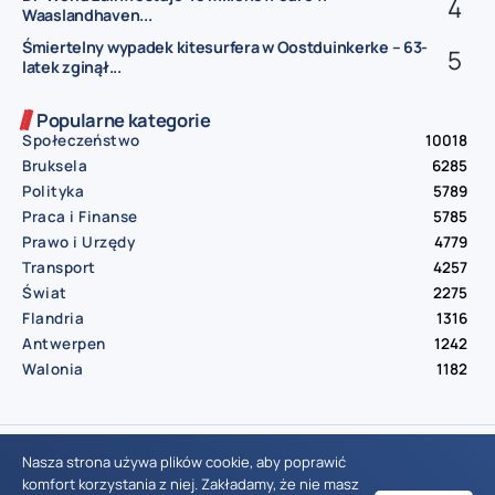
Waaslandhaven...
Śmiertelny wypadek kitesurfera w Oostduinkerke – 63-
latek zginął...
Popularne kategorie
Społeczeństwo
10018
Bruksela
6285
Polityka
5789
Praca i Finanse
5785
Prawo i Urzędy
4779
Transport
4257
Świat
2275
Flandria
1316
Antwerpen
1242
Walonia
1182
© Aktualnosci.be – All Right Reserved 2016-2026
Nasza strona używa plików cookie, aby poprawić
komfort korzystania z niej. Zakładamy, że nie masz