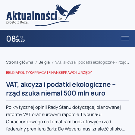
08
Aug
2026
Strona główna
Belgia
VAT, akcyza i podatki ekologiczne – rząd szuka niemal 500 mln euro
/
/
BELGIA
POLITYKA
PRACA I FINANSE
PRAWO I URZĘDY
VAT, akcyza i podatki ekologiczne –
rząd szuka niemal 500 mln euro
Po krytycznej opinii Rady Stanu dotyczącej planowanej
reformy VAT oraz surowym raporcie Trybunału
Obrachunkowego na temat ram budżetowych rząd
federalny premiera Barta De Wevera musi znaleźć blisko...