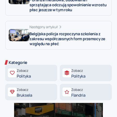
sprzątająca odczują spowolnienie wzrostu
płac jeszcze w tym roku
Następny artykuł
Belgijska policja rozpoczyna szkolenia z
zakresu współczesnych form przemocy ze
względu na płeć
Kategorie
Zobacz
Zobacz
Polityka
Polityka
Zobacz
Zobacz
Bruksela
Flandria