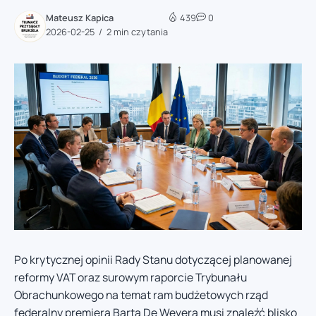
Mateusz Kapica
439
0
2026-02-25
2 min czytania
Po krytycznej opinii Rady Stanu dotyczącej planowanej
reformy VAT oraz surowym raporcie Trybunału
Obrachunkowego na temat ram budżetowych rząd
federalny premiera Barta De Wevera musi znaleźć blisko