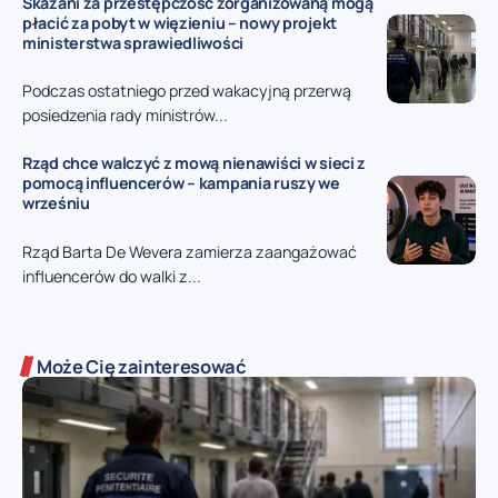
Skazani za przestępczość zorganizowaną mogą
płacić za pobyt w więzieniu – nowy projekt
ministerstwa sprawiedliwości
Podczas ostatniego przed wakacyjną przerwą
posiedzenia rady ministrów...
Rząd chce walczyć z mową nienawiści w sieci z
pomocą influencerów – kampania ruszy we
wrześniu
Rząd Barta De Wevera zamierza zaangażować
influencerów do walki z...
Może Cię zainteresować