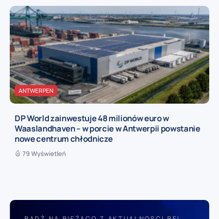
ANTWERPEN
DP World zainwestuje 48 milionów euro w
Waaslandhaven – w porcie w Antwerpii powstanie
nowe centrum chłodnicze
79 Wyświetleń
BĄDŹ NA BIEŻĄCO Z AKTUALNOSCI.BE!