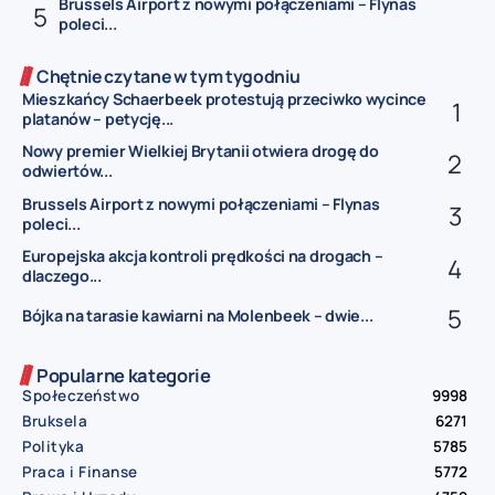
Brussels Airport z nowymi połączeniami – Flynas
poleci...
Chętnie czytane w tym tygodniu
Mieszkańcy Schaerbeek protestują przeciwko wycince
platanów – petycję...
Nowy premier Wielkiej Brytanii otwiera drogę do
odwiertów...
Brussels Airport z nowymi połączeniami – Flynas
poleci...
Europejska akcja kontroli prędkości na drogach –
dlaczego...
Bójka na tarasie kawiarni na Molenbeek – dwie...
Popularne kategorie
Społeczeństwo
9998
Bruksela
6271
Polityka
5785
Praca i Finanse
5772