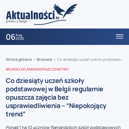
06
Aug
2026
Strona główna
Bruksela
Co dziesiąty uczeń szkoły podstawowej w Belgii regularnie opuszcza zajęcia bez usprawiedliwienia – “Niepokojący trend”
/
/
BRUKSELA
FLANDRIA
SPOŁECZEŃSTWO
Co dziesiąty uczeń szkoły
podstawowej w Belgii regularnie
opuszcza zajęcia bez
usprawiedliwienia – “Niepokojący
trend”
Ponad 1 na 10 uczniów flamandzkich szkół podstawowych