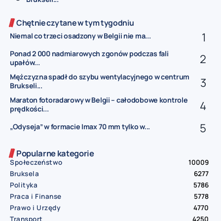
Chętnie czytane w tym tygodniu
Niemal co trzeci osadzony w Belgii nie ma...
Ponad 2 000 nadmiarowych zgonów podczas fali
upałów...
Mężczyzna spadł do szybu wentylacyjnego w centrum
Brukseli...
Maraton fotoradarowy w Belgii – całodobowe kontrole
prędkości...
„Odyseja” w formacie Imax 70 mm tylko w...
Popularne kategorie
Społeczeństwo
10009
Bruksela
6277
Polityka
5786
Praca i Finanse
5778
Prawo i Urzędy
4770
Transport
4250