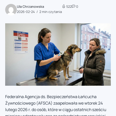
Ula Chrzanowska
522
0
2026-02-24
2 min czytania
Federalna Agencja ds. Bezpieczeństwa Łańcucha
Żywnościowego (AFSCA) zaapelowała we wtorek 24
lutego 2026 r. do osób, które w ciągu ostatnich sześciu
miesięcy adoptowały psa za pośrednictwem rosyjskiej