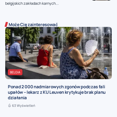
belgijskich zakładach karnych...
Może Cię zainteresować
BELGIA
Ponad 2 000 nadmiarowych zgonów podczas fali
upałów – lekarz z KU Leuven krytykuje brak planu
działania
63 Wyświetleń