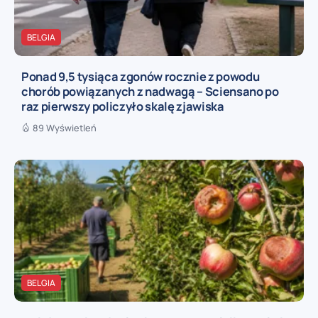
BELGIA
Ponad 9,5 tysiąca zgonów rocznie z powodu
chorób powiązanych z nadwagą – Sciensano po
raz pierwszy policzyło skalę zjawiska
89 Wyświetleń
BELGIA