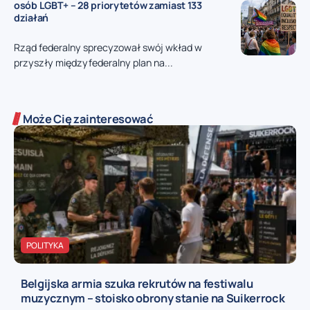
osób LGBT+ – 28 priorytetów zamiast 133
działań
Rząd federalny sprecyzował swój wkład w
przyszły międzyfederalny plan na...
Może Cię zainteresować
POLITYKA
Belgijska armia szuka rekrutów na festiwalu
muzycznym – stoisko obrony stanie na Suikerrock