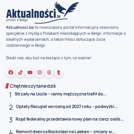
Aktualnosci.be
to nowoczesny portal informacyjny stworzony
specjalnie z myślą o Polakach mieszkających w Belgii: informacje o
lokalnych wydarzeniach, a także treści dotyczące życia
codziennego w Belgii.
Śledź nas, aby być na bieżąco z tym, co ważne!
Chętnie czytane dziś
Strzały na Uccle – ranny mężczyzna trafił do...
Opłaty Recupel wzrosną od 2027 roku – podwyżki...
Rząd federalny przedstawia nowy plan na rzecz osób...
Remont dworca Bockstael na Laeken – zmiany w...