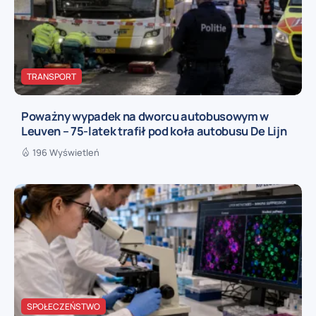
TRANSPORT
Poważny wypadek na dworcu autobusowym w
Leuven – 75-latek trafił pod koła autobusu De Lijn
196 Wyświetleń
SPOŁECZEŃSTWO