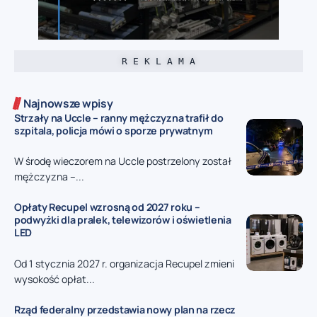
R E K L A M A
Najnowsze wpisy
Strzały na Uccle – ranny mężczyzna trafił do
szpitala, policja mówi o sporze prywatnym
W środę wieczorem na Uccle postrzelony został
mężczyzna –...
Opłaty Recupel wzrosną od 2027 roku –
podwyżki dla pralek, telewizorów i oświetlenia
LED
Od 1 stycznia 2027 r. organizacja Recupel zmieni
wysokość opłat...
Rząd federalny przedstawia nowy plan na rzecz