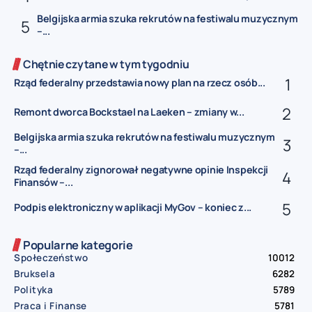
Belgijska armia szuka rekrutów na festiwalu muzycznym
–...
Chętnie czytane w tym tygodniu
Rząd federalny przedstawia nowy plan na rzecz osób...
Remont dworca Bockstael na Laeken – zmiany w...
Belgijska armia szuka rekrutów na festiwalu muzycznym
–...
Rząd federalny zignorował negatywne opinie Inspekcji
Finansów –...
Podpis elektroniczny w aplikacji MyGov – koniec z...
Popularne kategorie
Społeczeństwo
10012
Bruksela
6282
Polityka
5789
Praca i Finanse
5781