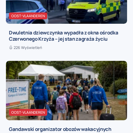
OOST-VLAANDEREN
Dwuletnia dziewczynka wypadła z okna ośrodka
Czerwonego Krzyża – jej stan zagraża życiu
226 Wyświetleń
OOST-VLAANDEREN
Gandawski organizator obozów wakacyjnych