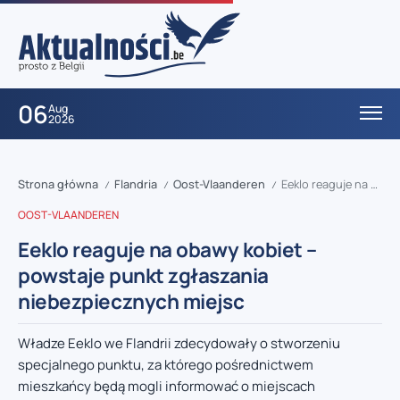
06
Aug
2026
Strona główna
Flandria
Oost-Vlaanderen
Eeklo reaguje na obawy kobiet – powstaje punkt zgłaszania niebezpiecznych miejsc
/
/
/
OOST-VLAANDEREN
Eeklo reaguje na obawy kobiet –
powstaje punkt zgłaszania
niebezpiecznych miejsc
Władze Eeklo we Flandrii zdecydowały o stworzeniu
specjalnego punktu, za którego pośrednictwem
mieszkańcy będą mogli informować o miejscach