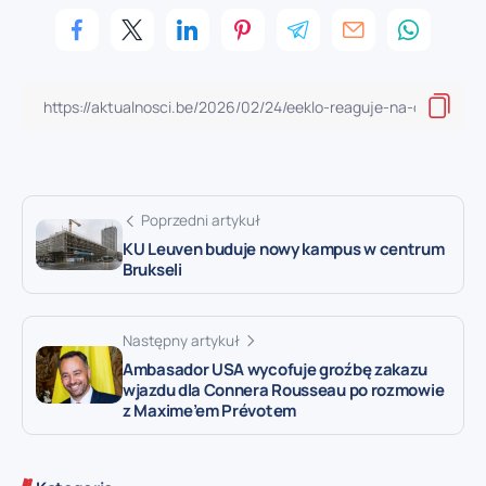
Poprzedni artykuł
KU Leuven buduje nowy kampus w centrum
Brukseli
Następny artykuł
Ambasador USA wycofuje groźbę zakazu
wjazdu dla Connera Rousseau po rozmowie
z Maxime’em Prévotem