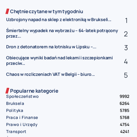
Chętnie czytane w tym tygodniu
Uzbrojony napad na sklep z elektroniką w Brukseli...
Śmiertelny wypadek na wybrzeżu – 64-latek potrącony
przez...
Dron z detonatorem na lotnisku w Lipsku –...
Obiecujące wyniki badań nad lekami i szczepionkami
przeciw...
Chaos w rozliczeniach VAT w Belgii – biuro...
Popularne kategorie
Społeczeństwo
9992
Bruksela
6264
Polityka
5785
Praca i Finanse
5768
Prawo i Urzędy
4754
Transport
4241