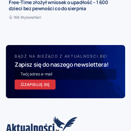
Free-Time złożył wniosek o upadłość – 1 600
dzieci bez pewności co do sierpnia
166 Wyświetleń
BĄDŹ NA BIEŻĄCO Z AKTUALNOSCI.BE!
Zapisz się do naszego newslettera!
ZAPISUJĘ SIĘ