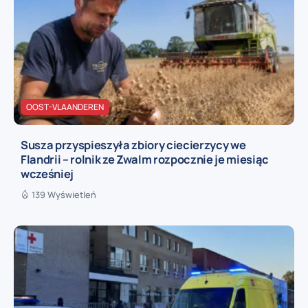
OOST-VLAANDEREN
Susza przyspieszyła zbiory ciecierzycy we
Flandrii – rolnik ze Zwalm rozpocznie je miesiąc
wcześniej
139 Wyświetleń