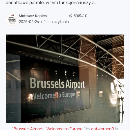
dodatkowe patrole, w tym funkcjonariuszy z...
Mateusz Kapica
898
0
2026-02-24
1 min czytania
"
Brussels Airport - Welcome to Europe!
" by
antwerpenR
is