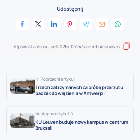
Udostępnij
Poprzedni artykuł
Trzech zatrzymanych za próbę przerzutu
paczek do więzienia w Antwerpii
Następny artykuł
KU Leuven buduje nowy kampus w centrum
Brukseli