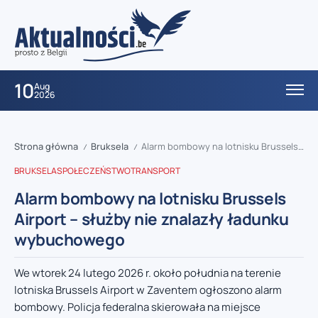
10
Aug
2026
Strona główna
Bruksela
Alarm bombowy na lotnisku Brussels Airport – służby nie znalazły ładunku wybuchowego
/
/
BRUKSELA
SPOŁECZEŃSTWO
TRANSPORT
Alarm bombowy na lotnisku Brussels
Airport – służby nie znalazły ładunku
wybuchowego
We wtorek 24 lutego 2026 r. około południa na terenie
lotniska Brussels Airport w Zaventem ogłoszono alarm
bombowy. Policja federalna skierowała na miejsce