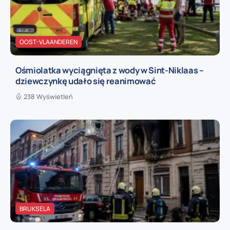
OOST-VLAANDEREN
Ośmiolatka wyciągnięta z wody w Sint-Niklaas –
dziewczynkę udało się reanimować
238 Wyświetleń
BRUKSELA