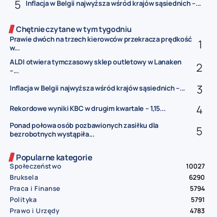
Inflacja w Belgii najwyższa wśród krajów sąsiednich –...
Chętnie czytane w tym tygodniu
Prawie dwóch na trzech kierowców przekracza prędkość
w...
ALDI otwiera tymczasowy sklep outletowy w Lanaken
–...
Inflacja w Belgii najwyższa wśród krajów sąsiednich –...
Rekordowe wyniki KBC w drugim kwartale – 1,15...
Ponad połowa osób pozbawionych zasiłku dla
bezrobotnych wystąpiła...
Popularne kategorie
Społeczeństwo
10027
Bruksela
6290
Praca i Finanse
5794
Polityka
5791
Prawo i Urzędy
4783