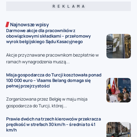
R E K L A M A
Najnowsze wpisy
Darmowe akcje dla pracowników z
obowiązkowymi składkami – przełomowy
wyrok belgijskiego Sądu Kasacyjnego
Akcje przyznawane pracownikom bezpłatnie w
ramach wynagrodzenia muszą...
Misja gospodarcza do Turcji kosztowała ponad
100 000 euro – Vlaams Belang domaga się
pełnej przejrzystości
Zorganizowana przez Belgię w maju misja
gospodarcza do Turcji, której...
Prawie dwóch na trzech kierowców przekracza
prędkość w strefach 30 km/h – średnia to 41
km/h