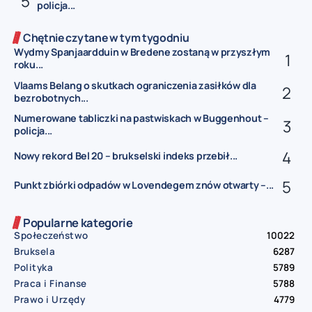
policja...
Chętnie czytane w tym tygodniu
Wydmy Spanjaardduin w Bredene zostaną w przyszłym
roku...
Vlaams Belang o skutkach ograniczenia zasiłków dla
bezrobotnych...
Numerowane tabliczki na pastwiskach w Buggenhout –
policja...
Nowy rekord Bel 20 – brukselski indeks przebił...
Punkt zbiórki odpadów w Lovendegem znów otwarty –...
Popularne kategorie
Społeczeństwo
10022
Bruksela
6287
Polityka
5789
Praca i Finanse
5788
Prawo i Urzędy
4779