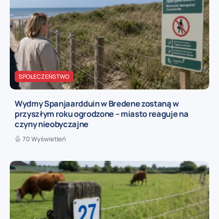
SPOŁECZEŃSTWO
Wydmy Spanjaardduin w Bredene zostaną w
przyszłym roku ogrodzone – miasto reaguje na
czyny nieobyczajne
70 Wyświetleń