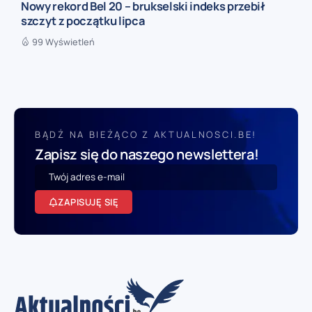
Nowy rekord Bel 20 – brukselski indeks przebił
szczyt z początku lipca
99 Wyświetleń
BĄDŹ NA BIEŻĄCO Z AKTUALNOSCI.BE!
Zapisz się do naszego newslettera!
ZAPISUJĘ SIĘ