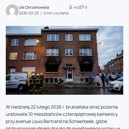
Ula Chrzanowska
442
0
2026-02-23
2 min czytania
W niedzielę 22 lutego 2026 r. brukselska straż pożarna
uratowała 10 mieszkańców czteropiętrowej kamienicy
przy avenue Louis Bertrand na Schaerbeek, gdzie
późnym popołudniem doszło do gwałtownego pożaru w