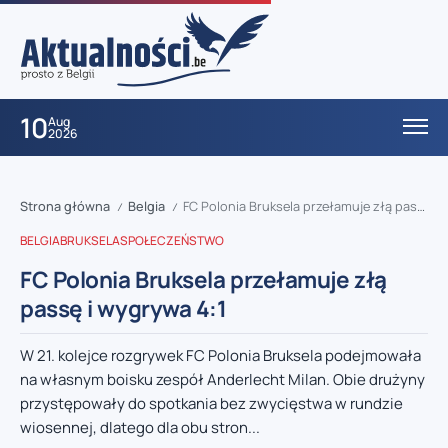
10
Aug
2026
Strona główna
Belgia
FC Polonia Bruksela przełamuje złą passę i wygrywa 4:1
/
/
BELGIA
BRUKSELA
SPOŁECZEŃSTWO
FC Polonia Bruksela przełamuje złą
passę i wygrywa 4:1
W 21. kolejce rozgrywek FC Polonia Bruksela podejmowała
na własnym boisku zespół Anderlecht Milan. Obie drużyny
przystępowały do spotkania bez zwycięstwa w rundzie
wiosennej, dlatego dla obu stron...