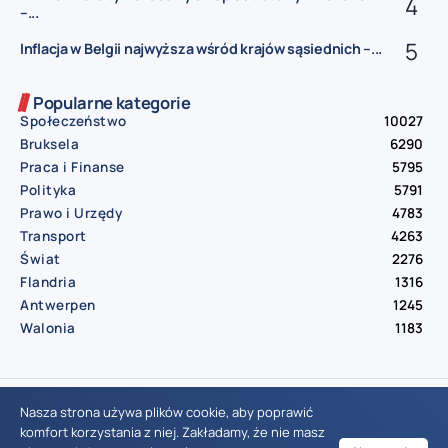
–...
Inflacja w Belgii najwyższa wśród krajów sąsiednich –...
Popularne kategorie
Społeczeństwo
10027
Bruksela
6290
Praca i Finanse
5795
Polityka
5791
Prawo i Urzędy
4783
Transport
4263
Świat
2276
Flandria
1316
Antwerpen
1245
Walonia
1183
© Aktualnosci.be – All Right Reserved 2016-2026
Nasza strona używa plików cookie, aby poprawić
komfort korzystania z niej. Zakładamy, że nie masz