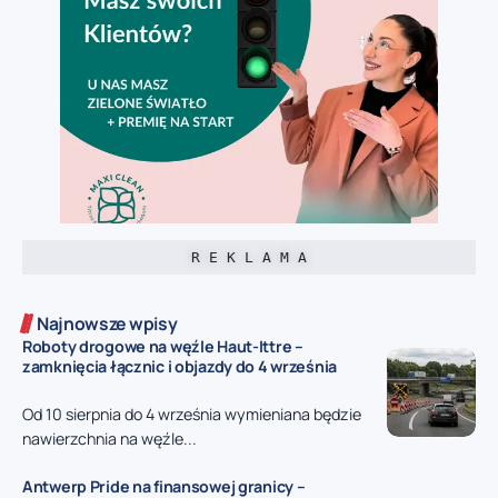
R E K L A M A
Najnowsze wpisy
Roboty drogowe na węźle Haut-Ittre –
zamknięcia łącznic i objazdy do 4 września
Od 10 sierpnia do 4 września wymieniana będzie
nawierzchnia na węźle...
Antwerp Pride na finansowej granicy –