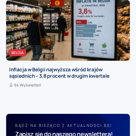
BELGIA
Inflacja w Belgii najwyższa wśród krajów
sąsiednich – 3,8 procent w drugim kwartale
94 Wyświetleń
BĄDŹ NA BIEŻĄCO Z AKTUALNOSCI.BE!
Zapisz się do naszego newslettera!