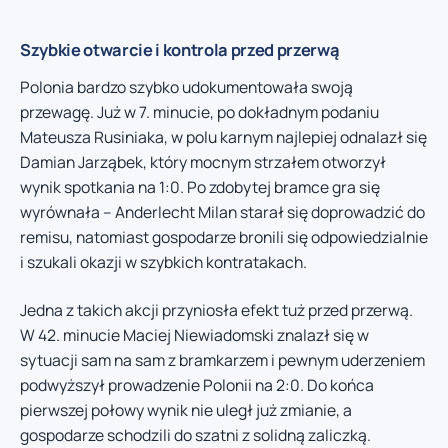
Szybkie otwarcie i kontrola przed przerwą
Polonia bardzo szybko udokumentowała swoją
przewagę. Już w 7. minucie, po dokładnym podaniu
Mateusza Rusiniaka, w polu karnym najlepiej odnalazł się
Damian Jarząbek, który mocnym strzałem otworzył
wynik spotkania na 1:0. Po zdobytej bramce gra się
wyrównała – Anderlecht Milan starał się doprowadzić do
remisu, natomiast gospodarze bronili się odpowiedzialnie
i szukali okazji w szybkich kontratakach.
Jedna z takich akcji przyniosła efekt tuż przed przerwą.
W 42. minucie Maciej Niewiadomski znalazł się w
sytuacji sam na sam z bramkarzem i pewnym uderzeniem
podwyższył prowadzenie Polonii na 2:0. Do końca
pierwszej połowy wynik nie uległ już zmianie, a
gospodarze schodzili do szatni z solidną zaliczką.