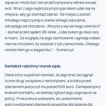
squacie i może być tam przetrzymywany wbrew swojej
woli. Wraz z jego najbliższym przyjacielem udał się na
miejsce, aby go stamtąd zabrać. Na miejscu zastali
młodego mężczyznę w stanie silnego odurzenia,
odciętego od otoczenia. „Wszyscy się od niego odwrócili”
– zeznał przed sądem 28-latek. „Uderzyłem go dwa razy
w twarz. Ze względu na jego zachowanie i agresję wobec
nas nie chciałem, by siedział z tyłu samochodu. Dlatego
umieściłem go w bagażniku” – tłumaczył.
Kontekst rodzinny i wyrok sądu
Oskarżony wyjaśniał również, że jego brat zaciągnął
liczne długi związane z narkotykami, a krótko przed
zdarzeniem pożyczył mu ponad 600 euro. Zaniepokojony
brakiem kontaktu, wcześniej zgłosił jego zaginięcie na
policji. Prokuratura wskazała, że uzależnienie
pokrzywdzonego stanowiło poważne obciążenie dla