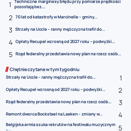
Techniczne marginesy błędu przy pomiarze prędkości
pozostają bez...
70 lat od katastrofy w Marcinelle – gminy...
Strzały na Uccle – ranny mężczyzna trafił do...
Opłaty Recupel wzrosną od 2027 roku – podwyżki...
Rząd federalny przedstawia nowy plan na rzecz osób...
Chętnie czytane w tym tygodniu
Strzały na Uccle – ranny mężczyzna trafił do...
Opłaty Recupel wzrosną od 2027 roku – podwyżki...
Rząd federalny przedstawia nowy plan na rzecz osób...
Remont dworca Bockstael na Laeken – zmiany w...
Belgijska armia szuka rekrutów na festiwalu muzycznym
–...