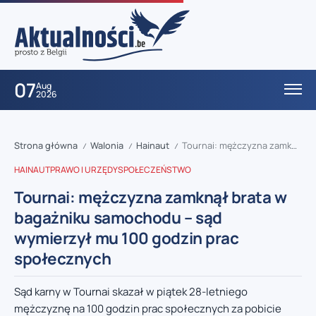
07
Aug
2026
Strona główna
Walonia
Hainaut
Tournai: mężczyzna zamknął brata w bagażniku samochodu – sąd wymierzył mu 100 godzin prac społecznych
/
/
/
HAINAUT
PRAWO I URZĘDY
SPOŁECZEŃSTWO
Tournai: mężczyzna zamknął brata w
bagażniku samochodu – sąd
wymierzył mu 100 godzin prac
społecznych
Sąd karny w Tournai skazał w piątek 28-letniego
mężczyznę na 100 godzin prac społecznych za pobicie