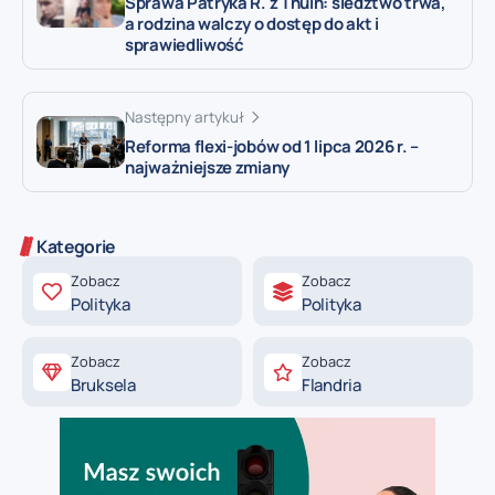
Sprawa Patryka R. z Thuin: śledztwo trwa,
a rodzina walczy o dostęp do akt i
sprawiedliwość
Następny artykuł
Reforma flexi-jobów od 1 lipca 2026 r. –
najważniejsze zmiany
Kategorie
Zobacz
Zobacz
Polityka
Polityka
Zobacz
Zobacz
Bruksela
Flandria