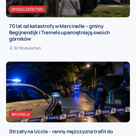
SPOŁECZEŃSTWO
70 lat od katastrofy w Marcinelle – gminy
Begijnendijk i Tremelo upamiętniają swoich
górników
92 Wyświetleń
BRUKSELA
Strzały na Uccle – ranny mężczyzna trafił do