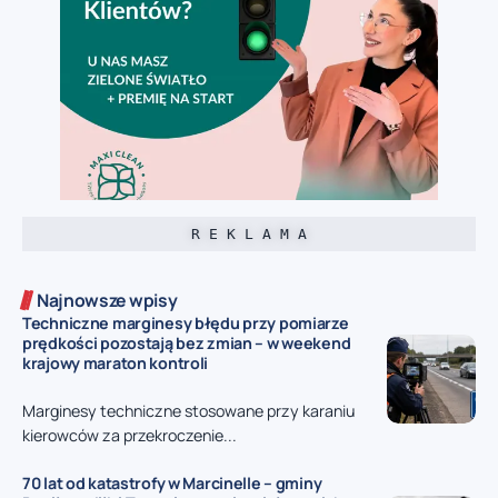
R E K L A M A
Najnowsze wpisy
Techniczne marginesy błędu przy pomiarze
prędkości pozostają bez zmian – w weekend
krajowy maraton kontroli
Marginesy techniczne stosowane przy karaniu
kierowców za przekroczenie...
70 lat od katastrofy w Marcinelle – gminy