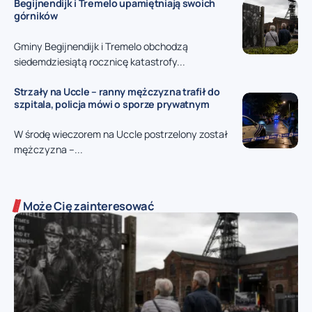
Begijnendijk i Tremelo upamiętniają swoich
górników
Gminy Begijnendijk i Tremelo obchodzą
siedemdziesiątą rocznicę katastrofy...
Strzały na Uccle – ranny mężczyzna trafił do
szpitala, policja mówi o sporze prywatnym
W środę wieczorem na Uccle postrzelony został
mężczyzna –...
Może Cię zainteresować