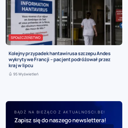
SPOŁECZEŃSTWO
Kolejny przypadek hantawirusa szczepu Andes
wykryty we Francji – pacjent podróżował przez
kraj w lipcu
95 Wyświetleń
BĄDŹ NA BIEŻĄCO Z AKTUALNOSCI.BE!
Zapisz się do naszego newslettera!