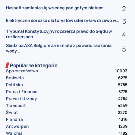
Hasselt zamienia się w scenę pod gołym niebem...
Elektryczna dorożka dla turystów uderzyła w drzewo w...
Trybunał Konstytucyjny rozszerza prawo do błędu w
rozliczeniach...
Siedziba AXA Belgium zamknięta z powodu skażenia
wody...
Popularne kategorie
Społeczeństwo
10003
Bruksela
6275
Polityka
5785
Praca i Finanse
5775
Prawo i Urzędy
4764
Transport
4249
Świat
2270
Flandria
1316
Antwerpen
1239
Walonia
1182