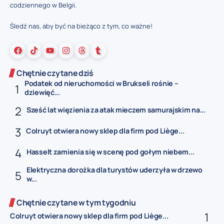
codziennego w Belgii.
Śledź nas, aby być na bieżąco z tym, co ważne!
Chętnie czytane dziś
Podatek od nieruchomości w Brukseli rośnie –
dziewięć...
Sześć lat więzienia za atak mieczem samurajskim na...
Colruyt otwiera nowy sklep dla firm pod Liège...
Hasselt zamienia się w scenę pod gołym niebem...
Elektryczna dorożka dla turystów uderzyła w drzewo
w...
Chętnie czytane w tym tygodniu
Colruyt otwiera nowy sklep dla firm pod Liège...