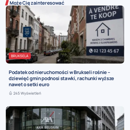
Może Cię zainteresować
BRUKSELA
Podatek od nieruchomości w Brukseli rośnie –
dziewięć gmin podnosi stawki, rachunki wyższe
nawet o setki euro
245 Wyświetleń