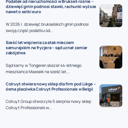
Podatek od nieruchomości w Brukseli rośnie –
dziewięć gmin podnosi stawki, rachunki wyższe
nawet o setki euro
W 2026 r. dziewięć brukselskich gmin podnosi
swoją część podatku od...
Sześć lat więzienia za atak mieczem
samurajskim na fryzjera – sąd uznał zamiar
zabójstwa
Sąd karny w Tongeren skazał 44-letniego
mieszkańca Maaseik na sześć lat...
Colruyt otwiera nowy sklep dla firm pod Liège –
ósma placówka Colruyt Professionals w Belgii
Colruyt Group otworzyła 5 sierpnia nowy sklep
Colruyt Professionals w...