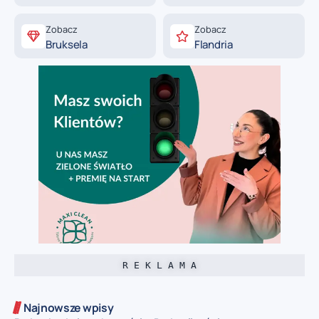
Zobacz
Zobacz
Bruksela
Flandria
R E K L A M A
Najnowsze wpisy