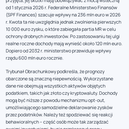
przyjęta, jej skutki mają obowiązywać z mocą wsteczną
od 1 stycznia 2026 r. Federalne Ministerstwo Finansów
(SPF Finances) szacuje wpływy na 236 mln euro w 2026
r. Kwota ta nie uwzględnia jednak zwolnienia pierwszych
10 000 euro zysku, o które zabiegała partia MR w celu
ochrony drobnych inwestorów. Po zastosowaniu tej ulgi
realne roczne dochody mają wynieść około 120 mln euro.
Dopiero od 2032 r. ministerstwo przewiduje wpływy
rzędu 600 mln euro rocznie.
Trybunał Obrachunkowy podkreśla, że prognozy
obarczone są znaczną niepewnością. Wykorzystane
dane nie obejmują wszystkich aktywów objętych
podatkiem, takich jak złoto czy kryptowaluty. Dochody
mogą być niższe z powodu mechanizmu opt-out,
umożliwiającego samodzielne deklarowanie zysków
przez podatników. Należy też spodziewać się reakcji
behawioralnych – część osób może tak zarządzać