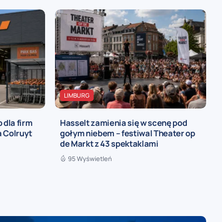
LIMBURG
 dla firm
Hasselt zamienia się w scenę pod
 Colruyt
gołym niebem – festiwal Theater op
de Markt z 43 spektaklami
95 Wyświetleń