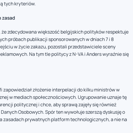
ą tych kryteriów.
h zasad
, że zdecydowana większość belgijskich polityków respektuje
ych próbach publikacji sponsorowanych w dniach 7 i 8
wejściu w życie zakazu, pozostali przedstawiciele sceny
reklamowych. Na tym tle politycy z N-VA i Anders wyraźnie się
i zapowiedział złożenie interpelacji do kilku ministrów w
cznej w mediach społecznościowych. Ugrupowanie uznaje tę
encji politycznej i chce, aby sprawą zajęły się również
Danych Osobowych. Spór ten wywołuje szerszą dyskusję o
na zasadach prywatnych platform technologicznych, a nie na