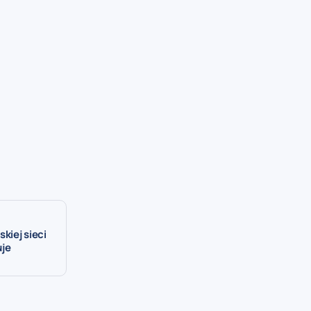
kiej sieci
uje