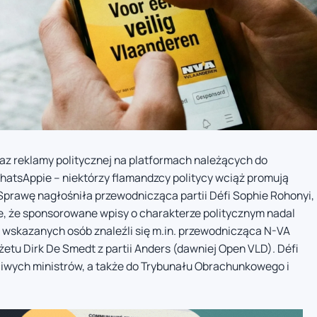
az reklamy politycznej na platformach należących do
hatsAppie – niektórzy flamandzcy politycy wciąż promują
 Sprawę nagłośniła przewodnicząca partii Défi Sophie Rohonyi,
e, że sponsorowane wpisy o charakterze politycznym nadal
ód wskazanych osób znaleźli się m.in. przewodnicząca N-VA
dżetu Dirk De Smedt z partii Anders (dawniej Open VLD). Défi
ciwych ministrów, a także do Trybunału Obrachunkowego i