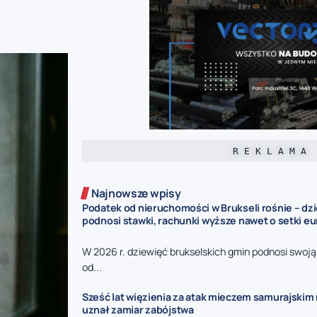
R E K L A M A
Najnowsze wpisy
Podatek od nieruchomości w Brukseli rośnie – dz
podnosi stawki, rachunki wyższe nawet o setki eu
W 2026 r. dziewięć brukselskich gmin podnosi swoj
od...
Sześć lat więzienia za atak mieczem samurajskim n
uznał zamiar zabójstwa