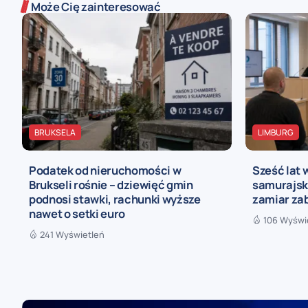
Może Cię zainteresować
BRUKSELA
LIMBURG
Podatek od nieruchomości w
Sześć lat 
Brukseli rośnie – dziewięć gmin
samurajski
podnosi stawki, rachunki wyższe
zamiar za
nawet o setki euro
106 Wyświ
241 Wyświetleń