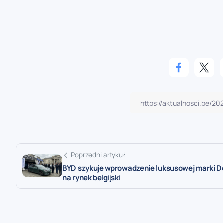
Poprzedni artykuł
BYD szykuje wprowadzenie luksusowej marki 
na rynek belgijski