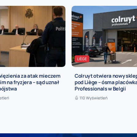
LIÈGE
więzienia za atak mieczem
Colruyt otwiera nowy sklep
m na fryzjera – sąd uznał
pod Liège – ósma placówka
bójstwa
Professionals w Belgii
etleń
110 Wyświetleń