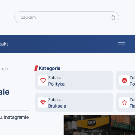
takt
Kategorie
oruje
Zobacz
Zo
Polityka
Po
ale
Zobacz
Zo
Bruksela
Fl
u, Instagramie