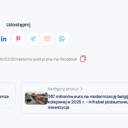
Udostępnij
Następny artykuł
Denza
387 milionów euro na modernizację belgijs
kolejowej w 2025 r. – Infrabel podsumow
inwestycje