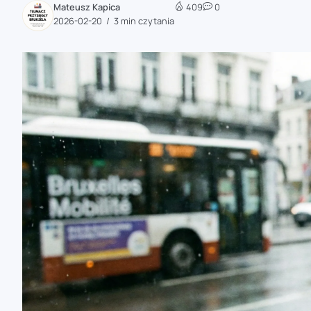
Mateusz Kapica
409
0
zaobserwuj nas
2026-02-20
3 min czytania
zaobserwuj nas
zaobserwuj nas
zaobserwuj nas