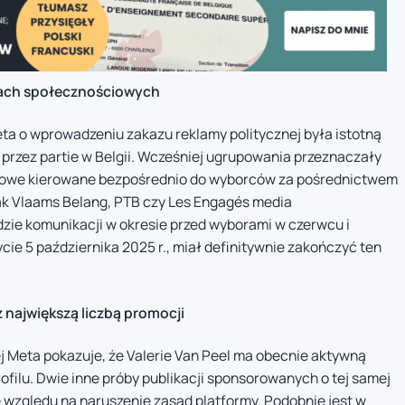
iach społecznościowych
ta o wprowadzeniu zakazu reklamy politycznej była istotną
przez partie w Belgii. Wcześniej ugrupowania przeznaczały
amowe kierowane bezpośrednio do wyborców za pośrednictwem
jak Vlaams Belang, PTB czy Les Engagés media
ie komunikacji w okresie przed wyborami w czerwcu i
ycie 5 października 2025 r., miał definitywnie zakończyć ten
 największą liczbą promocji
j Meta pokazuje, że Valerie Van Peel ma obecnie aktywną
filu. Dwie inne próby publikacji sponsorowanych o tej samej
 względu na naruszenie zasad platformy. Podobnie jest w