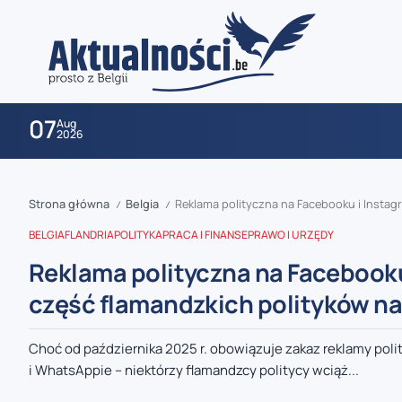
07
Aug
2026
Strona główna
Belgia
Reklama polityczna na Facebooku i Instagr
/
/
BELGIA
FLANDRIA
POLITYKA
PRACA I FINANSE
PRAWO I URZĘDY
Reklama polityczna na Facebooku 
część flamandzkich polityków na
zaobserwuj nas
Choć od października 2025 r. obowiązuje zakaz reklamy pol
i WhatsAppie – niektórzy flamandzcy politycy wciąż...
zaobserwuj nas