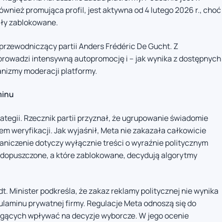
wnież promująca profil, jest aktywna od 4 lutego 2026 r., choć
ały zablokowane.
przewodniczący partii Anders Frédéric De Gucht. Z
owadzi intensywną autopromocję i – jak wynika z dostępnych
nizmy moderacji platformy.
minu
ategii. Rzecznik partii przyznał, że ugrupowanie świadomie
em weryfikacji. Jak wyjaśnił, Meta nie zakazała całkowicie
aniczenie dotyczy wyłącznie treści o wyraźnie politycznym
ą dopuszczone, a które zablokowane, decydują algorytmy
. Minister podkreśla, że zakaz reklamy politycznej nie wynika
ulaminu prywatnej firmy. Regulacje Meta odnoszą się do
mogących wpływać na decyzje wyborcze. W jego ocenie