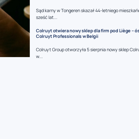
Sąd karny w Tongeren skazał 44-letniego mieszkań
sześć lat...
Colruyt otwiera nowy sklep dla firm pod Liège – 
Colruyt Professionals w Belgii
Colruyt Group otworzyła 5 sierpnia nowy sklep Colr
w...