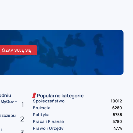
ZAPISUJĘ SIĘ
odniu
Popularne kategorie
Społeczeństwo
10012
i MyGov –
Bruksela
6280
Polityka
5788
 szczepu
Praca i Finanse
5780
Prawo i Urzędy
4774
i