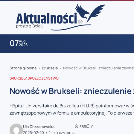
07
Aug
2026
Strona główna
Bruksela
Nowość w Brukseli: znieczulenie zewn
/
/
BRUKSELA
SPOŁECZEŃSTWO
Nowość w Brukseli: znieczuleni
Hôpital Universitaire de Bruxelles (H.U.B) poinformował w
zaobserwuj nas
zewnątrzoponowym w formule ambulatoryjnej. To pierwsze ta
zaobserwuj nas
Ula Chrzanowska
386
0
2026-02-20
1 min czytania