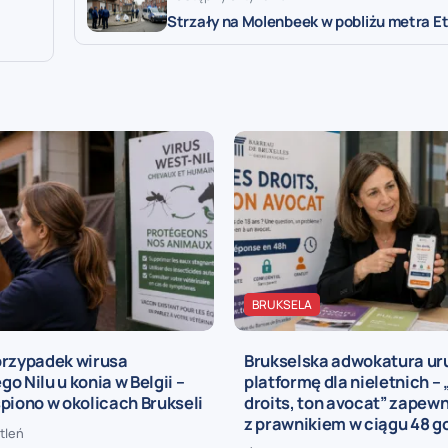
Strzały na Molenbeek w pobliżu metra E
BRUKSELA
przypadek wirusa
Brukselska adwokatura u
o Nilu u konia w Belgii –
platformę dla nieletnich – 
piono w okolicach Brukseli
droits, ton avocat” zapewn
z prawnikiem w ciągu 48 g
tleń