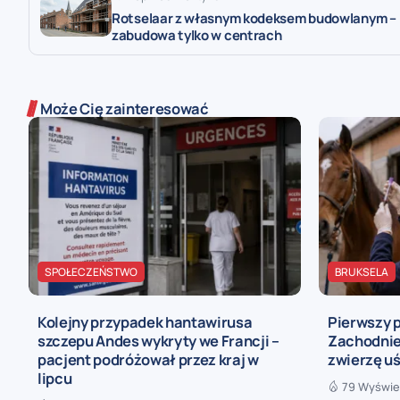
Rotselaar z własnym kodeksem budowlanym –
zabudowa tylko w centrach
Może Cię zainteresować
SPOŁECZEŃSTWO
BRUKSELA
Kolejny przypadek hantawirusa
Pierwszy 
szczepu Andes wykryty we Francji –
Zachodnieg
pacjent podróżował przez kraj w
zwierzę uś
lipcu
79 Wyświe