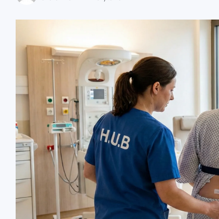
zaobserwuj nas
zaobserwuj nas
zaobserwuj nas
zaobserwuj nas