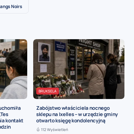
tangs Noirs
BRUKSELA
ruchomiła
Zabójstwo właściciela nocnego
„Tes
sklepu na Ixelles – w urzędzie gminy
ia kontakt
otwarto księgę kondolencyjną
odzin
112 Wyświetleń