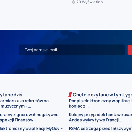
70 Wyświetleń
ytane dziś
Chętnie czytane w tym tyg
 armia szuka rekrutów na
Podpis elektroniczny w aplikacj
u muzycznym –...
koniec z...
deralny zignorował negatywne
Kolejny przypadek hantawirusa
spekcji Finansów –...
Andes wykryty we Francji...
lektroniczny w aplikacji MyGov –
FSMA ostrzega przed fałszywym