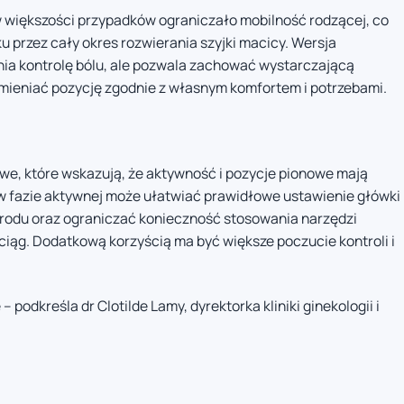
 większości przypadków ograniczało mobilność rodzącej, co
 przez cały okres rozwierania szyjki macicy. Wersja
nia kontrolę bólu, ale pozwala zachować wystarczającą
zmieniać pozycję zgodnie z własnym komfortem i potrzebami.
owe, które wskazują, że aktywność i pozycje pionowe mają
w fazie aktywnej może ułatwiać prawidłowe ustawienie główki
orodu oraz ograniczać konieczność stosowania narzędzi
ociąg. Dodatkową korzyścią ma być większe poczucie kontroli i
– podkreśla dr Clotilde Lamy, dyrektorka kliniki ginekologii i