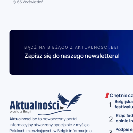
65 Wyświetleń
BĄDŹ NA BIEŻĄCO Z AKTUALNOSCI.BE!
Zapisz się do naszego newslettera!
Chętnie cz
Belgijska
festiwal
Rząd fe
Aktualnosci.be
to nowoczesny portal
opinie In
informacyjny stworzony specjalnie z myślą o
Podpis e
Polakach mieszkających w Belgii: informacje o