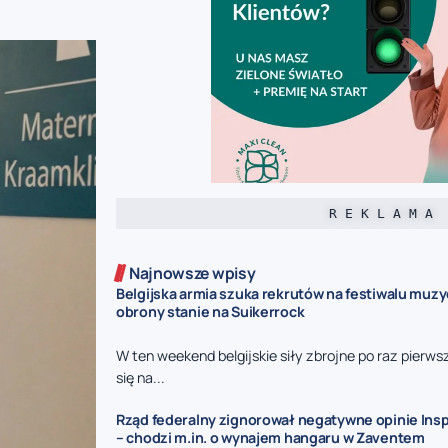
R E K L A M A
Najnowsze wpisy
Belgijska armia szuka rekrutów na festiwalu muz
obrony stanie na Suikerrock
W ten weekend belgijskie siły zbrojne po raz pierw
się na...
Rząd federalny zignorował negatywne opinie Insp
– chodzi m.in. o wynajem hangaru w Zaventem