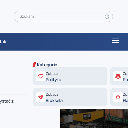
takt
Kategorie
Zobacz
Zo
Polityka
Po
Zobacz
Zo
Bruksela
Fl
ystać z