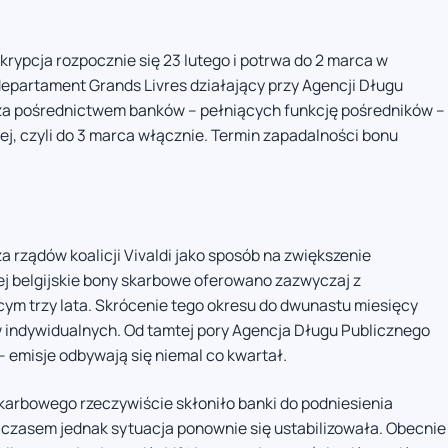
rypcja rozpocznie się 23 lutego i potrwa do 2 marca w
partament Grands Livres działający przy Agencji Długu
 za pośrednictwem banków – pełniących funkcję pośredników –
ej, czyli do 3 marca włącznie. Termin zapadalności bonu
rządów koalicji Vivaldi jako sposób na zwiększenie
ej belgijskie bony skarbowe oferowano zazwyczaj z
m trzy lata. Skrócenie tego okresu do dwunastu miesięcy
 indywidualnych. Od tamtej pory Agencja Długu Publicznego
– emisje odbywają się niemal co kwartał.
rbowego rzeczywiście skłoniło banki do podniesienia
czasem jednak sytuacja ponownie się ustabilizowała. Obecnie