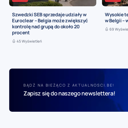
Szwedzki SEB sprzedaje udziały w
Wysokie t
Euroclear – Belgia może zwiększyć
w Belgii –
kontrolę nad grupą do około 20
69 Wyświe
procent
45 Wyświetleń
BĄDŹ NA BIEŻĄCO Z AKTUALNOSCI.BE!
Zapisz się do naszego newslettera!