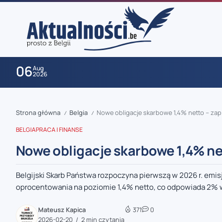
06
Aug
2026
Strona główna
Belgia
Nowe obligacje skarbowe 1,4% netto – zapi
/
/
BELGIA
PRACA I FINANSE
Nowe obligacje skarbowe 1,4% net
Belgijski Skarb Państwa rozpoczyna pierwszą w 2026 r. emi
zaobserwuj nas
oprocentowania na poziomie 1,4% netto, co odpowiada 2% w 
zaobserwuj nas
Mateusz Kapica
371
0
2026-02-20
2 min czytania