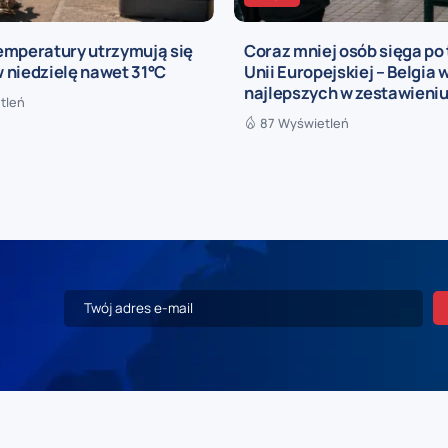
emperatury utrzymują się
Coraz mniej osób sięga po
 w niedzielę nawet 31°C
Unii Europejskiej – Belgia 
najlepszych w zestawieni
tleń
87 Wyświetleń