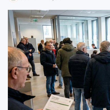
zaobserwuj nas
zaobserwuj nas
zaobserwuj nas
zaobserwuj nas