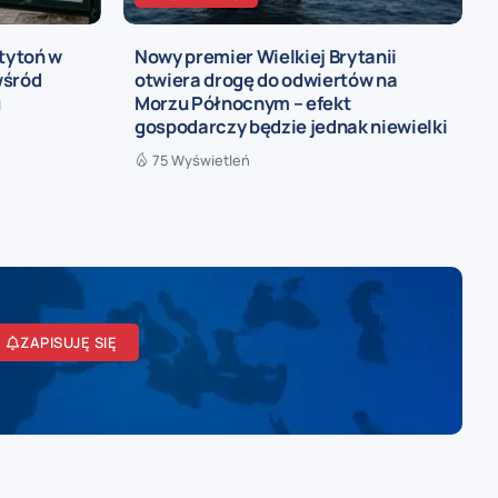
 tytoń w
Nowy premier Wielkiej Brytanii
wśród
otwiera drogę do odwiertów na
u
Morzu Północnym – efekt
gospodarczy będzie jednak niewielki
75 Wyświetleń
ZAPISUJĘ SIĘ