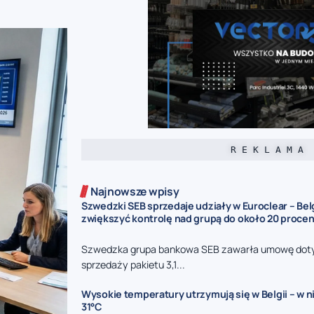
R E K L A M A
Najnowsze wpisy
Szwedzki SEB sprzedaje udziały w Euroclear – Be
zwiększyć kontrolę nad grupą do około 20 procen
Szwedzka grupa bankowa SEB zawarła umowę dot
sprzedaży pakietu 3,1...
Wysokie temperatury utrzymują się w Belgii – w n
31°C