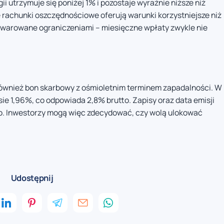
 utrzymuje się poniżej 1% i pozostaje wyraźnie niższe niż
ne rachunki oszczędnościowe oferują warunki korzystniejsze niż
bwarowane ograniczeniami – miesięczne wpłaty zwykle nie
również bon skarbowy z ośmioletnim terminem zapadalności. W
e 1,96%, co odpowiada 2,8% brutto. Zapisy oraz data emisji
go. Inwestorzy mogą więc zdecydować, czy wolą ulokować
Udostępnij